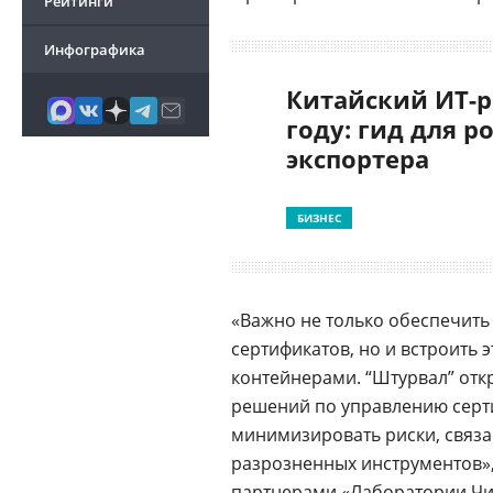
Рейтинги
Инфографика
Китайский ИТ-р
году: гид для р
экспортера
БИЗНЕС
«Важно не только обеспечить
сертификатов, но и встроить 
контейнерами. “Штурвал” от
решений по управлению серти
минимизировать риски, связ
разрозненных инструментов»
партнерами «
Лаборатории Чи