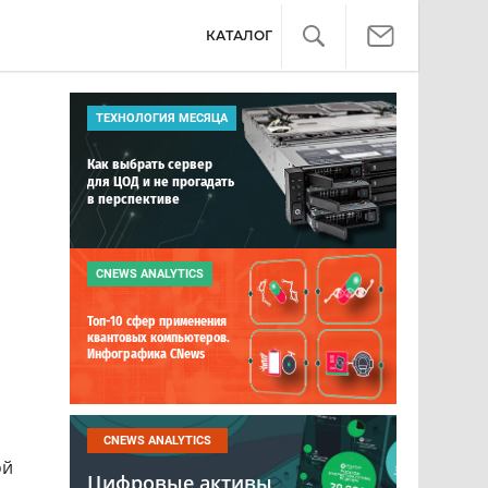
КАТАЛОГ
ТЕХНОЛОГИЯ МЕСЯЦА
Как выбрать сервер
для ЦОД и не прогадать
в перспективе
CNEWS ANALYTICS
Топ-10 сфер применения
квантовых компьютеров.
Инфографика CNews
CNEWS ANALYTICS
ой
Цифровые активы