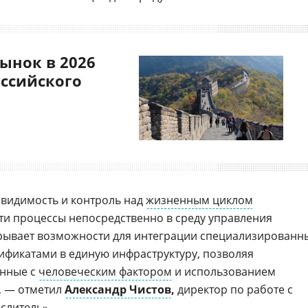
ынок в 2026
оссийского
 видимость и контроль над
жизненным циклом
эти процессы непосредственно в среду управления
крывает возможности для интеграции специализированн
фикатами в единую инфраструктуру, позволяя
анные с
человеческим фактором
и использованием
, — отметил
Александр Чистов
,
директор по работе с
слитель
».