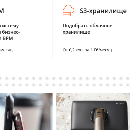
M
S3-хранилище
систему
Подобрать облачное
 бизнес-
хранилище
и BPM
/месяц
От 6,2 коп. за 1 Гб/месяц