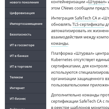
контейнеризации «
Штурвал
»
нового поколения
этом CNews сообщили предст
Цифровизация
Интеграция
SafeTech CA
и «Шт
Импортозамещение
обновлять
TLS-сертификаты
дл
автоматизировать их жизнен
Безопасность
взаимодействия между компон
команды
.
ИТ в госсекторе
Платформа «Штурвал» централ
ИТ в банках
Kubernetes отсутствует един
сертификатами, для контроля
ИТ в торговле
используются специализиров
Телеком
организации защищенного вз
пользовательскими приложе
Интернет
Дополнительно команды прот
ИТ-бизнес
сертификации SafeTech CA с 
в реестре шаблонов монитори