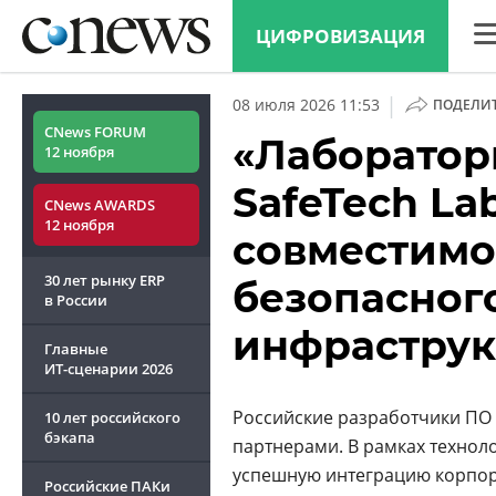
ЦИФРОВИЗАЦИЯ
CN
|
08 июля 2026 11:53
ПОДЕЛИ
Ана
CNews FORUM
«Лаборатор
12 ноября
Кон
SafeTech L
CNews AWARDS
Мар
12 ноября
совместимо
Тех
30 лет рынку ERP
безопасног
ТВ
в России
инфраструк
Главные
ИТ-сценарии
2026
Российские разработчики ПО 
10 лет российского
бэкапа
партнерами. В рамках технол
успешную интеграцию корпор
Российские ПАКи