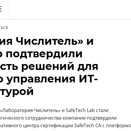
ews
ТЬСЯ
литика
ия Числитель» и
ференции
ab подтвердили
кет
сть решений для
ника
о управления ИТ-
турой
«Лаборатория Числитель» и SafeTech Lab стали
огического сотрудничества компании подтвердили
ативного центра сертификации SafeTech CA с платформ