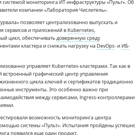
 и системой мониторинга ИТ-инфраструктуры «Пульт». Об
авители компании «Лаборатория Числитель».
урвала» позволяет централизованно выпускать и
я сервисов и приложений в
Kubernetes
,
ный цикл, обеспечивать
доверенную среду
ентами кластера и снижать нагрузку на
DevOps
- и
ИБ-
изованно управляет Kubernetes-кластерами. Так как в
ый встроенный графический центр управления
 жизненного цикла ключей и сертификатов традиционно
анные инструменты. Это особенно важно при
аимодействия между сервисами, Ingress-контроллерами
ниями.
естировали возможность мониторинга центра
помощью системы «Пульт». Испытания пройдены успешно
нга появился еще один продукт.