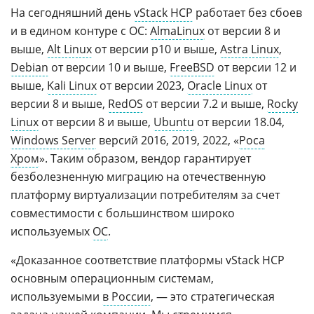
На сегодняшний день
vStack HCP
работает без сбоев
и в едином контуре с ОС:
AlmaLinux
от версии 8 и
выше,
Alt Linux
от версии p10 и выше,
Astra Linux
,
Debian
от версии 10 и выше,
FreeBSD
от версии 12 и
выше,
Kali Linux
от версии 2023,
Oracle Linux
от
версии 8 и выше,
RedOS
от версии 7.2 и выше,
Rocky
Linux
от версии 8 и выше,
Ubuntu
от версии 18.04,
Windows Server
версий 2016, 2019, 2022, «
Роса
Хром
». Таким образом, вендор гарантирует
безболезненную миграцию на отечественную
платформу виртуализации потребителям за счет
совместимости с большинством широко
используемых
ОС
.
«Доказанное соответствие платформы vStack HCP
основным операционным системам,
используемыми
в России
, — это стратегическая