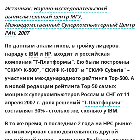
Источник:
Научно-исследовательский
вычислительный центр МГУ
,
Межведомственный Суперкомпьютерный Центр
РАН
, 2007
По данным аналитиков, в тройку лидеров,
наряду с
IBM
и
HP
, входит и российская
компания "
Т-Платформы
". Ею были построены
"СКИФ К-500", "СКИФ К-1000" и "СКИФ Cyberia" –
участники международного рейтинга Top-500. А
в новой редакции рейтинга Top-50 самых
мощных суперкомпьютеров России и СНГ от 11
апреля 2007 г. доля решений "
Т-Платформы
"
составляет 30% - столько же, сколько у IBM.
В то же время, в последние 2 года на HPC-рынке
активизировал свою деятельность другой
российский игрок – компания Kraftway, которая,