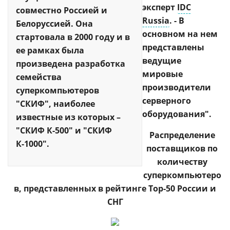
эксперт
IDC
совместно Россией и
Russia
. - В
Белоруссией. Она
основном на нем
стартовала в 2000 году и в
представлены
ее рамках была
ведущие
произведена разработка
мировые
семейства
производители
суперкомпьютеров
серверного
"СКИФ", наиболее
оборудования".
известные из которых –
"СКИФ К-500" и "СКИФ
Распределение
К-1000".
поставщиков по
количеству
суперкомпьютеро
в, представленных в рейтинге Top-50 России и
СНГ