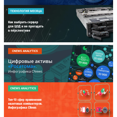
ТЕХНОЛОГИЯ МЕСЯЦА
Как выбрать сервер
для ЦОД и не прогадать
в перспективе
CNEWS ANALYTICS
Цифровые активы
«Росатома».
Инфографика CNews
CNEWS ANALYTICS
Топ-10 сфер применения
квантовых компьютеров.
Инфографика CNews