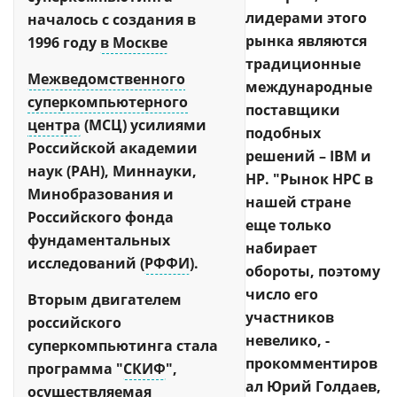
лидерами этого
началось с создания в
рынка являются
1996 году
в Москве
традиционные
Межведомственного
международные
суперкомпьютерного
поставщики
центра
(МСЦ) усилиями
подобных
Российской академии
решений – IBM и
наук (РАН), Миннауки,
HP. "Рынок HPC в
Минобразования и
нашей стране
Российского фонда
еще только
фундаментальных
набирает
исследований (
РФФИ
).
обороты, поэтому
число его
Вторым двигателем
участников
российского
невелико, -
суперкомпьютинга стала
прокомментиров
программа "
СКИФ
",
ал
Юрий Голдаев
,
осуществляемая