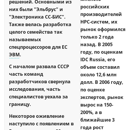
решений. Основными из
российских
них были "Эльбрус" и
производителей
"Электроника СС-БИС".
HPC-систем, их
Также велась разработка
рынок оформился
целого семейства так
только 2 года
называемых
назад. В 2005
спецпроцессоров для ЕС
году, по оценкам
ЭВМ
.
IDC Russia, его
С началом развала СССР
объем составил
часть команд
около 12,6 млн
разработчиков свернула
долл. В 2006 году,
исследования, часть
по оценке
специалистов уехала за
экспертов, рынок
границу.
вырос на 150-
200%, а в
Некоторое оживление
ближайшие 3
наступило с появлением в
года рост