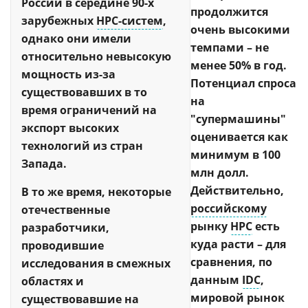
России в середине 90-х
продолжится
зарубежных
HPC-систем
,
очень высокими
однако они имели
темпами – не
относительно невысокую
менее 50% в год.
мощность из-за
Потенциал спроса
существовавших в то
на
время ограничений на
"супермашины"
экспорт высоких
оценивается как
технологий из стран
минимум в 100
Запада.
млн долл.
Действительно,
В то же время, некоторые
российскому
отечественные
рынку
HPC
есть
разработчики,
куда расти – для
проводившие
сравнения, по
исследования в смежных
данным
IDC
,
областях и
мировой рынок
существовавшие на