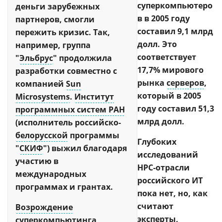
суперкомпьютеро
деньги зарубежных
в в 2005 году
партнеров, смогли
составил 9,1 млрд
пережить кризис. Так,
долл. Это
например, группа
соответствует
"
Эльбрус
" продолжила
17,7% мирового
разработки совместно с
рынка
серверов
,
компанией
Sun
который в 2005
Microsystems
.
Институт
году составил 51,3
программных систем РАН
млрд долл.
(исполнитель российско-
белорусской
программы
Глубоких
"
СКИФ
") выжил благодаря
исследований
участию в
HPC-отрасли
международных
российского ИТ
программах и грантах.
пока нет, но, как
считают
Возрождение
эксперты,
суперкомпьютинга