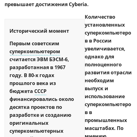
превышает достижения Cyberia.
Количество
установленных
Исторический момент
суперкомпьютеро
в в России
Первым советским
увеличивается,
суперкомпьютером
однако для
считается ЭВМ БЭСМ-6,
полноценного
разработанная в 1967
развития отрасли
году. В 80-х годах
необходим
прошлого века из
выпуск и
бюджета
СССР
использование
финансировались около
суперкомпьютеро
десятка проектов по
в в
разработке и созданию
промышленных
оригинальных
масштабах. По
суперкомпьютерных
мнению