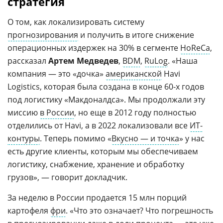
стратегия
О том, как локализировать систему
прогнозирования
и получить в итоге снижение
операционных издержек на 30% в сегменте
HoReCa
,
рассказал
Артем Медведев
,
BDM
,
RuLog
. «Наша
компания — это «дочка»
американской
Havi
Logistics, которая была создана в конце 60-х годов
под логистику «Макдоналдса». Мы продолжали эту
миссию
в России
, но еще в 2012 году полностью
отделились от Havi, а в 2022 локализовали все
ИТ-
контуры
. Теперь помимо «
Вкусно — и точка
» у нас
есть другие клиенты, которым мы обеспечиваем
логистику, снабжение, хранение и обработку
грузов», — говорит докладчик.
За неделю в России продается 15 млн порций
картофеля
фри
. «Что это означает? Что погрешность