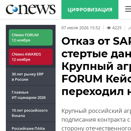
ЦИФРОВИЗАЦИЯ
CN
|
07 июля 2026 15:52
4225
Ана
CNews FORUM
Отказ от SA
12 ноября
Кон
стертые дан
CNews AWARDS
Мар
12 ноября
Крупный аг
Тех
30 лет рынку ERP
FORUM Кейс
ТВ
в России
переходил н
Главные
ИТ-сценарии
2026
Крупный российский агр
10 лет российского
бэкапа
подписания контракта с
сторону отечественного
Российские ПАКи