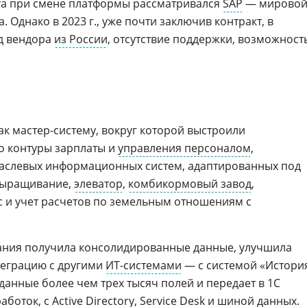
та при смене платформы рассматривался
SAP
— мирово
. Однако в 2023 г., уже почти заключив контракт, в
од вендора
из России
, отсутствие поддержки, возможност
как мастер-систему, вокруг которой выстроили
о контуры зарплаты и
управления персоналом
,
раслевых информационных систем, адаптированных под
выращивание,
элеватор
,
комбикормовый завод
,
и учет расчетов по земельным отношениям с
пания получила консолидированные данные, улучшила
теграцию с другими
ИТ-системами
— с системой «Истори
данные более чем трех тысяч полей и передает в 1С
аботок, с
Active Directory
,
Service Desk
и шиной данных.