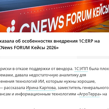
казала об особенностях внедрения 1С:ERP на
CNews FORUM Кейсы 2026»
риски в отказе поддержки от вендора.
1С:УПП
была плох
темами, давала недостаточную аналитику для
менения технологий ИИ, которым нужны хорошие,
 — рассказала
Ирина Карпова
, заместитель генерального
нансам и информационным технологиям «
АгроТерра
» на