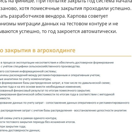
ь на финише. При попытке закрыть год система начал
заново, хотя помесячные закрытия проходили успешно.
ть разработчиков вендора. Карпова советует
анизмы миграции данных на тестовом контуре и не
ываются успешно, то год закроется автоматически.