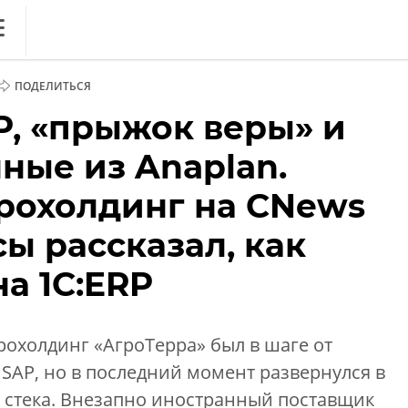
ews
ПОДЕЛИТЬСЯ
литика
P, «прыжок веры» и
ференции
ные из Anaplan.
кет
рохолдинг на CNews
ника
ы рассказал, как
а 1C:ERP
охолдинг «АгроТерра» был в шаге от
 SAP, но в последний момент развернулся в
 стека. Внезапно иностранный поставщик