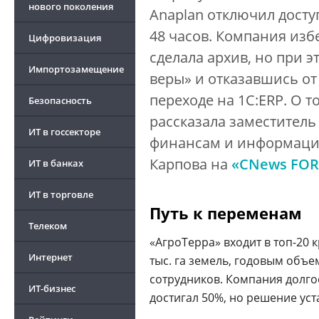
нового поколения
Anaplan отключил доступ
48 часов. Компания изб
Цифровизация
сделала архив, но при 
Импортозамещение
веры» и отказавшись от
переходе на 1С:ERP. О то
Безопасность
рассказала заместитель
ИТ в госсекторе
финансам и информаци
Карпова на
«CNews FOR
ИТ в банках
ИТ в торговле
Путь к переменам
Телеком
«АгроТерра» входит в топ-20 
Интернет
тыс. га земель, годовым объе
сотрудников. Компания долго
ИТ-бизнес
достигал 50%, но решение уст