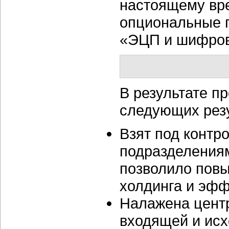
настоящему вр
опциональные 
«ЭЦП и шифров
В результате п
следующих резу
Взят под контр
подразделениям
позволило пов
холдинга и эфф
Налажена центр
входящей и ис