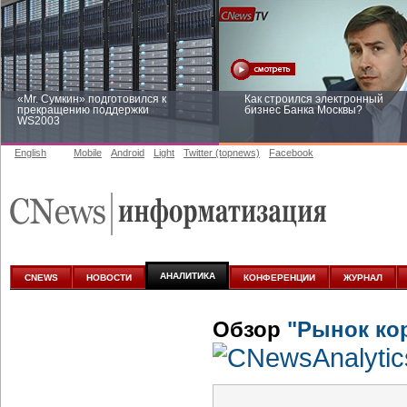
«Mr. Сумкин» подготовился к
Как строился электронный
прекращению поддержки
бизнес Банка Москвы?
WS2003
English
Mobile
Android
Light
Twitter (topnews)
Facebook
Заоблачная оптимизация: как
Рейтинг CNewsInfrastructure 20
Faberlic изменил подход к
приглашаем участвовать
аналитике
АНАЛИТИКА
CNEWS
НОВОСТИ
КОНФЕРЕНЦИИ
ЖУРНАЛ
Обзор
"Рынок ко