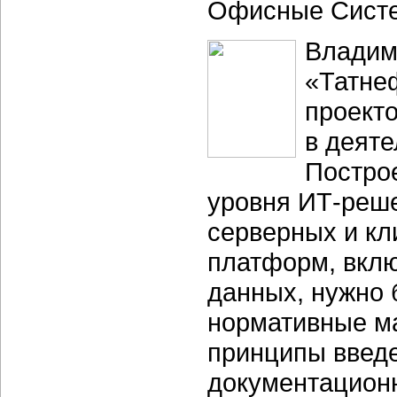
Офисные Сист
Владими
«Татне
проект
в деяте
Постро
уровня ИТ-реш
серверных и кл
платформ, вклю
данных, нужно 
нормативные ма
принципы введе
документационн