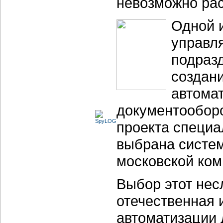
невозможно рас
Одной 
управля
подраз
создан
автома
документооборо
проекта специ
выбрана систем
московской ко
Выбор этот нес
отечественная 
автоматизации 