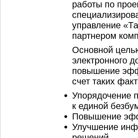
работы по прое
специализиров
управление «Т
партнером ком
Основной цель
электронного д
повышение эфф
счет таких факт
Упорядочение п
к единой безбу
Повышение эфф
Улучшение инф
решений.