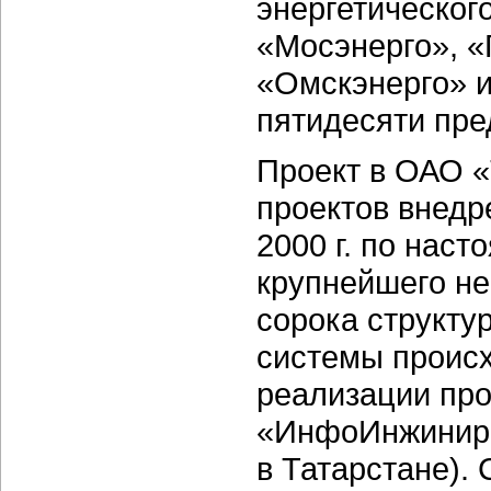
энергетическог
«Мосэнерго», «
«Омскэнерго» и
пятидесяти пре
Проект в ОАО «
проектов внедр
2000 г. по нас
крупнейшего не
сорока структу
системы происх
реализации пр
«ИнфоИнжинири
в Татарстане).