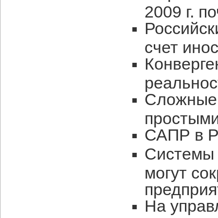
2009 г. п
Российск
счет ино
Конверге
реальнос
Сложные
простым
САПР в Р
Системы 
могут со
предприя
На управ