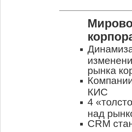
Мирово
корпор
Динамиза
изменени
рынка ко
Компании
КИС
4 «толст
над рынк
CRM стан