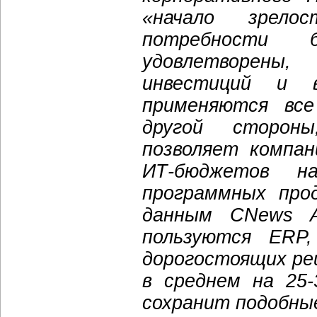
«начало зрело
потребности б
удовлетворены
инвестиций и 
применяются все
другой сторон
позволяет компа
ИТ-бюджетов н
программных про
данным CNews An
пользуются ERP
дорогостоящих ре
в среднем на 25
сохранит подобны