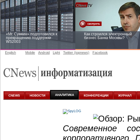
«Mr. Сумкин» подготовился к
Как строился электронный
прекращению поддержки
бизнес Банка Москвы?
WS2003
English
Mobile
Android
Light
Twitter (topnews)
Facebook
Заоблачная оптимизация: как
Рейтинг CNewsInfrastructure 20
Faberlic изменил подход к
приглашаем участвовать
аналитике
АНАЛИТИКА
CNEWS
НОВОСТИ
КОНФЕРЕНЦИИ
ЖУРНАЛ
Современное со
корпоративного 