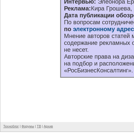
Интервью:
Элеонора Е
Реклама:
Кира Грошева,
Дата публикации обозр
По вопросам сотрудниче
по
электронному адрес
Мнение авторов статей м
содержание рекламных о
не несет.
Авторские права на диз
на подбор и расположен
«РосБизнесКонсалтинг».
Техноблог
|
Форумы
|
ТВ
|
Архив