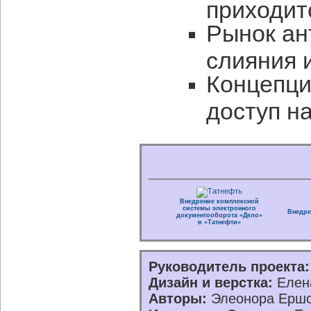
приходит
Рынок ан
слияния 
Концепци
доступ н
Внедрение комплексной
системы электронного
Внедре
документооборота «Дело»
в «Татнефти»
Руководитель проекта:
Дизайн и верстка:
Елена
Авторы:
Элеонора Ершо