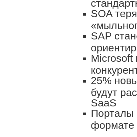
стандарт
SOA теря
«мыльног
SAP стан
ориентир
Microsoft
конкурен
25% новы
будут ра
SaaS
Порталы 
формате 