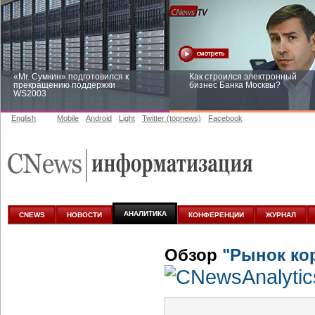
«Mr. Сумкин» подготовился к
Как строился электронный
прекращению поддержки
бизнес Банка Москвы?
WS2003
English
Mobile
Android
Light
Twitter (topnews)
Facebook
Заоблачная оптимизация: как
Рейтинг CNewsInfrastructure 20
Faberlic изменил подход к
приглашаем участвовать
аналитике
АНАЛИТИКА
CNEWS
НОВОСТИ
КОНФЕРЕНЦИИ
ЖУРНАЛ
Обзор
"Рынок ко