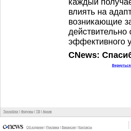
каждый получае
влиять на адап
возникающие за
действительно 
эффективного 
CNews: Спаси
Вернуться
Техноблог
|
Форумы
|
ТВ
|
Архив
Об издании
|
Реклама
|
Вакансии
|
Контакты