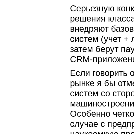
Серьезную кон
решения класс
внедряют базо
систем (учет +
затем берут па
CRM-приложен
Если говорить 
рынке я бы отм
систем со стор
машиностроении
Особенно четко
случае с пред
наукоемкую пр