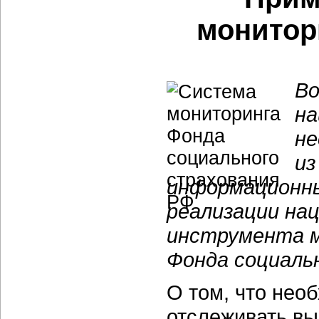
монитор
Во
на
не
из
информационны
реализации на
инструмента 
Фонда социаль
О том, что нео
отслеживать вы