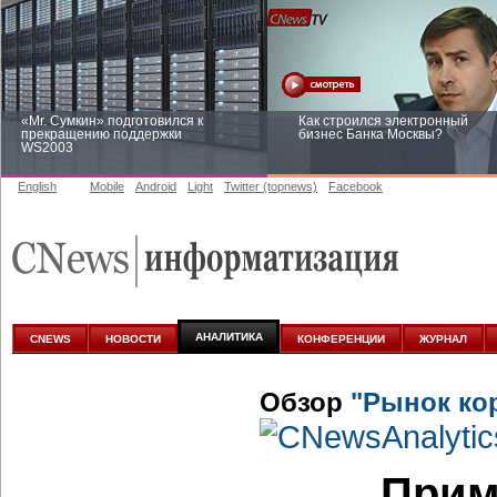
«Mr. Сумкин» подготовился к
Как строился электронный
прекращению поддержки
бизнес Банка Москвы?
WS2003
English
Mobile
Android
Light
Twitter (topnews)
Facebook
Заоблачная оптимизация: как
Рейтинг CNewsInfrastructure 20
Faberlic изменил подход к
приглашаем участвовать
аналитике
АНАЛИТИКА
CNEWS
НОВОСТИ
КОНФЕРЕНЦИИ
ЖУРНАЛ
Обзор
"Рынок ко
Прим