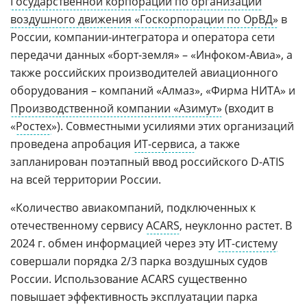
Государственной корпорации по организации
воздушного движения «Госкорпорации по ОрВД»
в
России, компании-интегратора и оператора сети
передачи данных «борт-земля» – «Инфоком-Авиа», а
также российских производителей авиационного
оборудования – компаний «Алмаз», «Фирма НИТА» и
Производственной компании «Азимут»
(входит в
«
Ростех
»). Совместными усилиями этих организаций
проведена апробация
ИТ-сервиса
, а также
запланирован поэтапный ввод российского D-ATIS
на всей территории России.
«Количество авиакомпаний, подключенных к
отечественному сервису
ACARS
, неуклонно растет. В
2024 г. обмен информацией через эту
ИТ-систему
совершали порядка 2/3 парка воздушных судов
России. Использование ACARS существенно
повышает эффективность эксплуатации парка