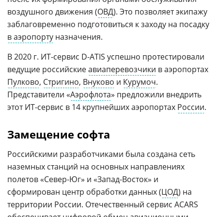
воздушного движения (
ОВД
). Это позволяет экипажу
заблаговременно подготовиться к заходу на посадку
в аэропорту
назначения.
В 2020 г. ИТ-сервис D-ATIS успешно протестировали
ведущие российские
авиаперевозчики
в аэропортах
Пулково
,
Стригино
,
Внуково
и
Курумоч
.
Представители «
Аэрофлота
» предложили внедрить
этот ИТ-сервис в 14 крупнейших аэропортах
России
.
Замещение софта
Российскими разработчиками была создана сеть
наземных станций на основных направлениях
полетов «Север-Юг» и «Запад-Восток» и
сформирован центр обработки данных (
ЦОД
) на
территории России. Отечественный сервис ACARS