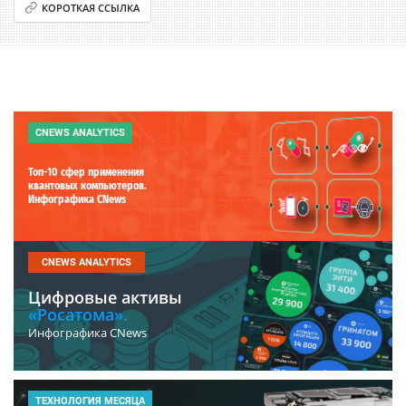
КОРОТКАЯ ССЫЛКА
CNEWS ANALYTICS
Топ-10 сфер применения
квантовых компьютеров.
Инфографика CNews
CNEWS ANALYTICS
Цифровые активы
«Росатома».
Инфографика CNews
ТЕХНОЛОГИЯ МЕСЯЦА