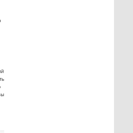
з
ю
ий
ть
ю
зы