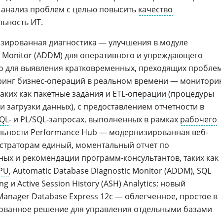
 анализ проблем с целью повысить
качество
ьность ИТ.
изированная диагностика — улучшения в модуле
ic Monitor (ADDM) для оперативного и упреждающего
о для выявления кратковременных, преходящих пробле
ринг бизнес-операций в реальном времени — монитори
аких как пакетные задания и
ETL-операции
(процедуры
 загрузки данных), с предоставлением отчетности в
QL
- и PL/SQL-запросах, выполненных в рамках
рабочего
ельности Performance Hub — модернизированная веб-
истраторам единый, моментальный отчет по
нных и рекомендации программ-
консультантов
, таких как
PU
, Automatic Database Diagnostic Monitor (ADDM), SQL
g и Active Session History (ASH) Analytics; новый
 Manager Database Express 12c — облегченное, простое в
ованное решение для управления отдельными базами