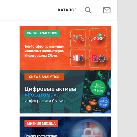
КАТАЛОГ
CNEWS ANALYTICS
Топ-10 сфер применения
квантовых компьютеров.
Инфографика CNews
CNEWS ANALYTICS
Цифровые активы
«Росатома».
Инфографика CNews
МНЕНИЕ МЕСЯЦА
Почему соответствие