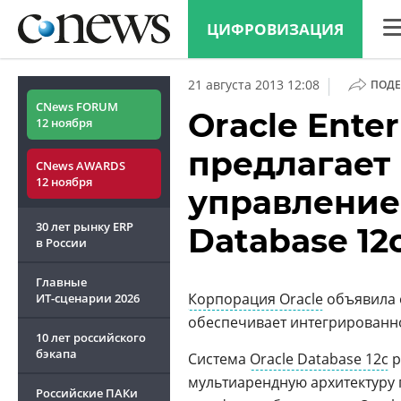
ЦИФРОВИЗАЦИЯ
CN
|
21 августа 2013 12:08
ПОДЕ
Ана
CNews FORUM
Oracle Enter
12 ноября
Кон
предлагает
CNews AWARDS
Мар
12 ноября
управление
Тех
30 лет рынку ERP
Database 12
ТВ
в России
Главные
Корпорация Oracle
объявила о
ИТ-сценарии
2026
обеспечивает интегрированн
10 лет российского
бэкапа
Система
Oracle Database 12c
р
мультиарендную архитектуру
Российские ПАКи