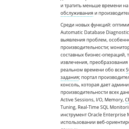
и тратить меньше времени на
обслуживания
и производител
Среди новых функций: оптим
Automatic Database Diagnost
выявления проблем, особенн
производительности; монито
составных бизнес-операций, т
извлечения, преобразования и
реальном времени обо всех
S
задания
; портал производит
консоль, которая дает админ
производительности всех да
Active Sessions, I/O, Memory,
C
Tuning, Real-Time SQL Monitorin
инструмент Oracle Enterprise
использовании веб-ориентир