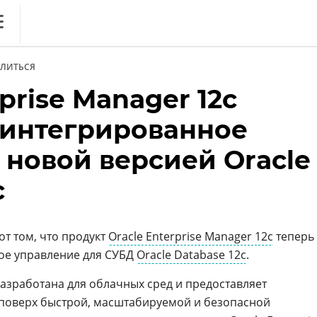
ews
ЛИТЬСЯ
литика
prise Manager 12c
ференции
 интегрированное
кет
 новой версией Oracle
ника
c
т том, что продукт
Oracle Enterprise Manager 12c
теперь
ое управление для СУБД
Oracle Database 12c
.
азработана для облачных сред и предоставляет
 поверх быстрой, масштабируемой и безопасной