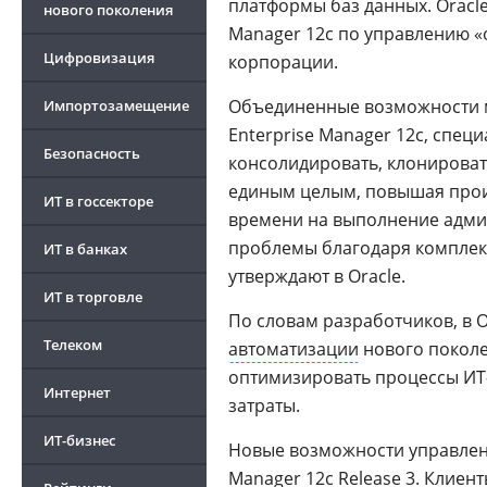
платформы баз данных. Oracl
нового поколения
Manager 12c по управлению «о
Цифровизация
корпорации.
Объединенные возможности му
Импортозамещение
Enterprise Manager 12c, спец
Безопасность
консолидировать, клонироват
единым целым, повышая про
ИТ в госсекторе
времени на выполнение админ
проблемы благодаря комплек
ИТ в банках
утверждают в Oracle.
ИТ в торговле
По словам разработчиков, в O
Телеком
автоматизации
нового поколе
оптимизировать процессы ИТ-
Интернет
затраты.
ИТ-бизнес
Новые возможности управлен
Manager 12c Release 3
. Клиен