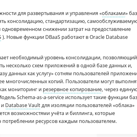
жности для развертывания и управления «
облаками
» ба
ять консолидацию, стандартизацию, самообслуживаему
 одновременном снижении затрат на предоставление
S
). Новые функции DBaaS работают в Oracle Database
ивает необходимый уровень консолидации, позволяющий
ь несколько схем приложений в одной базе данных и,
базу данных как услугу» сотням пользователей приложен
ее многочисленных копий. Пользователи могут выполня
как мониторинг и
резервное копирование
, через едину
одель Schema-as-a-service использует такие функции ба
 и
Database Vault
для изоляции пользователей «облака»
няется возможностями учёта и биллинга, которые
 потреблении ресурсов каждым пользователем.