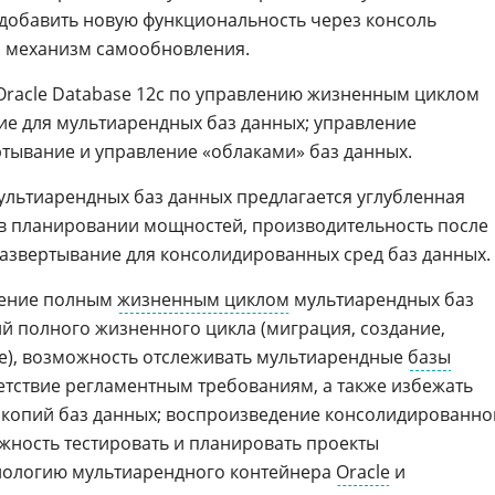
т добавить новую функциональность через консоль
уя механизм самообновления.
Oracle Database 12c по управлению жизненным циклом
ие для мультиарендных баз данных; управление
тывание и управление «облаками» баз данных.
мультиарендных баз данных предлагается углубленная
 в планировании мощностей, производительность после
азвертывание для консолидированных сред баз данных.
ление полным
жизненным циклом
мультиарендных баз
 полного жизненного цикла (миграция, создание,
е), возможность отслеживать мультиарендные
базы
етствие регламентным требованиям, а также избежать
 копий баз данных; воспроизведение консолидированно
жность тестировать и планировать проекты
хнологию мультиарендного контейнера
Oracle
и