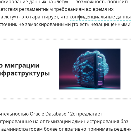
аскирование
данных на «лету» — возможность повысить
ветствия регламентным требованиям во время их
 лету») - это гарантирует, что
конфиденциальные данны
источник не замаскированными (то есть незащищенными)
о миграции
нфраструктуры
ительностью Oracle Database 12c предлагает
нтрированные на оптимизации администрирования баз
 администраторам более оперативно принимать решен