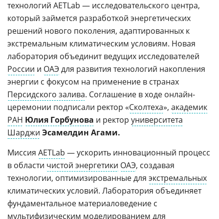
технологий AETLab — исследовательского центра,
который займется разработкой энергетических
решений нового поколения, адаптированных к
экстремальным климатическим условиям. Новая
лаборатория объединит ведущих исследователей
России
и
ОАЭ
для развития технологий накопления
энергии с фокусом на применение в странах
Персидского залива
. Соглашение в ходе онлайн-
церемонии подписали ректор «
Сколтеха
»,
академик
РАН
Юлия Горбунова
и ректор
университета
Шарджи
Эсамелдин Агами.
Миссия
AETLab
— ускорить инновационный процесс
в области
чистой энергетики
ОАЭ
, создавая
технологии, оптимизированные для
экстремальных
климатических условий. Лаборатория объединяет
фундаментальное материаловедение с
мультифизическим моделированием для