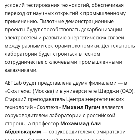
условий тестирования технологий, обеспечивая
переход от научных открытий к промышленному
применению. Пилотные демонстрационные
проекты будут способствовать декарбонизации
электросетей и развитию энергетических связей
между разными секторами экономики. Деятельность
лаборатории будет строиться в тесном
сотрудничестве с ключевыми промышленными
заказчиками.
AETLab будет представлена двумя филиалами — в
«Сколтехе» (
Москва
) и в университете
Шарджи
(ОАЭ).
Старший преподаватель
Центра энергетических
технологий «Сколтеха»
Михаил Пугач
является
соруководителем лаборатории с российской
стороны, а профессор
Мохаммад Али
Абделькарим
— соруководителем с эмиратской
стороны. Совместный комитет во главе с