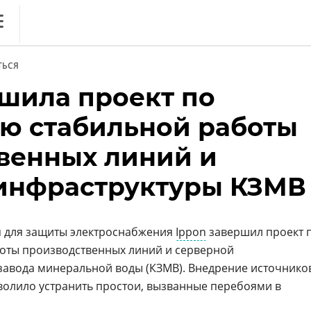
ews
ТЬСЯ
литика
ршила проект по
ференции
ю стабильной работы
кет
венных линий и
ника
инфраструктуры КЗМВ
 для защиты электроснабжения
Ippon
завершил проект 
оты производственных линий и серверной
завода минеральной воды (КЗМВ). Внедрение источнико
олило устранить простои, вызванные перебоями в