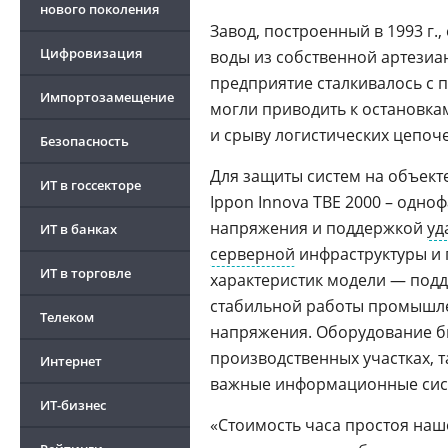
нового поколения
Завод, построенный в 1993 г.
Цифровизация
воды из собственной артезиа
предприятие сталкивалось с 
Импортозамещение
могли приводить к остановка
и срыву логистических цепоче
Безопасность
Для защиты систем на объект
ИТ в госсекторе
Ippon Innova TBE 2000 – одн
напряжения и поддержкой
уд
ИТ в банках
серверной
инфраструктуры и 
ИТ в торговле
характеристик модели — подд
стабильной работы промышле
Телеком
напряжения. Оборудование бы
производственных участках, т
Интернет
важные информационные сис
ИТ-бизнес
«Стоимость часа простоя наш