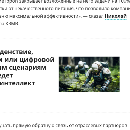
ие Ippon закрывает возложенные на него задачи на 100%
ки от некачественного питания, что позволило компан
вню максимальной эффективности», — сказал
Николай
ра КЗМВ.
денствие,
 или цифровой
им сценариям
едет
 интеллект
учать прямую обратную связь от отраслевых партнёров