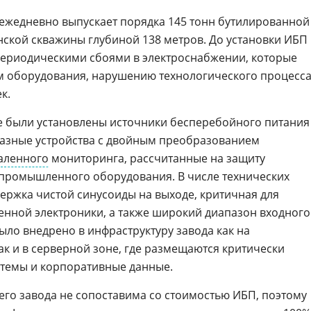
, ежедневно выпускает порядка 145 тонн бутилированной
нской скважины глубиной 138 метров. До установки ИБП
периодическими сбоями в электроснабжении, которые
м оборудования, нарушению технологического процесс
к.
е были установлены источники бесперебойного питания
офазные устройства с двойным преобразованием
аленного
мониторинга, рассчитанные на защиту
промышленного оборудования. В числе технических
ержка чистой синусоиды на выходе, критичная для
нной электроники, а также широкий диапазон входного
ло внедрено в инфраструктуру завода как на
ак и в серверной зоне, где размещаются критически
темы и корпоративные данные.
его завода не сопоставима со стоимостью ИБП, поэтому