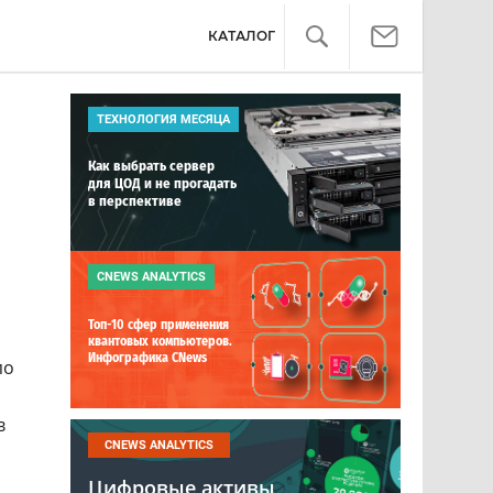
КАТАЛОГ
ТЕХНОЛОГИЯ МЕСЯЦА
Как выбрать сервер
для ЦОД и не прогадать
в перспективе
CNEWS ANALYTICS
Топ-10 сфер применения
квантовых компьютеров.
Инфографика CNews
по
в
CNEWS ANALYTICS
Цифровые активы