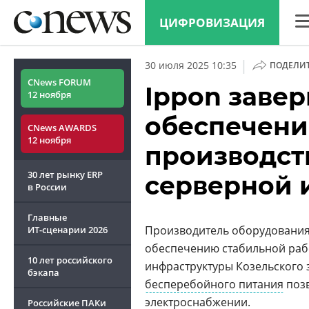
ЦИФРОВИЗАЦИЯ
CN
|
30 июля 2025 10:35
ПОДЕЛИ
Ана
CNews FORUM
Ippon заве
12 ноября
Кон
обеспечени
CNews AWARDS
Мар
12 ноября
производст
Тех
30 лет рынку ERP
серверной 
ТВ
в России
Главные
Производитель оборудования
ИТ-сценарии
2026
обеспечению стабильной раб
10 лет российского
инфраструктуры Козельского 
бэкапа
бесперебойного питания
позв
электроснабжении.
Российские ПАКи