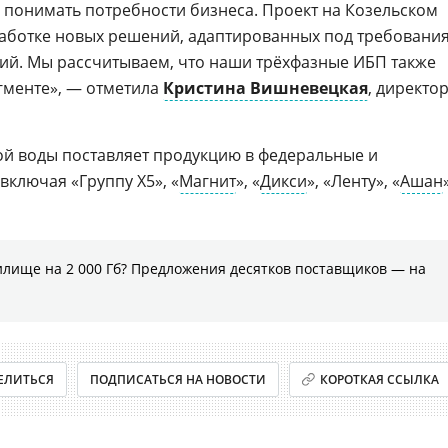
 понимать потребности бизнеса. Проект на Козельском
работке новых решений, адаптированных под требовани
ий. Мы рассчитываем, что наши трёхфазные ИБП также
егменте», — отметила
Кристина Вишневецкая
, директо
й воды поставляет продукцию в федеральные и
включая «Группу X5», «
Магнит
», «
Дикси
», «Ленту», «
Ашан
илище на 2 000 Гб? Предложения десятков поставщиков ― на
ЕЛИТЬСЯ
ПОДПИСАТЬСЯ НА НОВОСТИ
КОРОТКАЯ ССЫЛКА