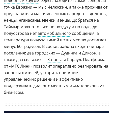
полярным кругом
. Здесь находится самая северная
точка
Евразии
— мыс Челюскин, а также проживают
представители малочисленных народов — долганы,
ненцы, нганасаны, эвенки и энцы. Добраться на
Таймыр можно только по воздуху и по воде, до
полуострова нет
автомобильного
сообщения, а
температура воздуха зимой в этих местах достигает
минус 60 градусов. В состав района входят четыре
поселения: два городских —
Дудинка
и Диксон, а
также два сельских —
Хатанга
и Караул. Платформа
от «МТС Линк» позволит оперативно реагировать на
запросы жителей, ускорить принятие
управленческих решений и эффективно
поддерживать диалог с местным и «материковым»
бизнесом.