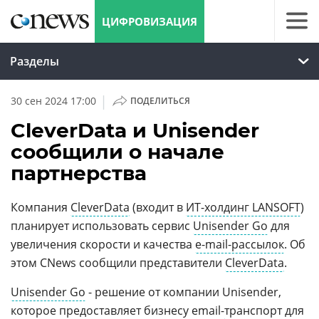
ЦИФРОВИЗАЦИЯ
Разделы
|
30 сен 2024 17:00
ПОДЕЛИТЬСЯ
CleverData и Unisender
сообщили о начале
партнерства
Компания
CleverData
(входит в
ИT-холдинг LANSOFT
)
планирует использовать сервис
Unisender Go
для
увеличения скорости и качества
e-mail-рассылок
. Об
этом CNews сообщили представители
CleverData
.
Unisender Go
- решение от компании Unisender,
которое предоставляет бизнесу email-
транспорт
для