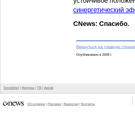
устойчивое положен
синергетический э
CNews: Спасибо.
Вернуться на главную страни
Опубликовано в 2009 г.
Техноблог
|
Форумы
|
ТВ
|
Архив
Об издании
|
Реклама
|
Вакансии
|
Контакты