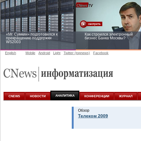
«Mr. Сумкин» подготовился к
Как строился электронный
прекращению поддержки
бизнес Банка Москвы?
WS2003
English
Mobile
Android
Light
Twitter (topnews)
Facebook
Заоблачная оптимизация: как
Рейтинг CNewsInfrastructure 20
Faberlic изменил подход к
приглашаем участвовать
аналитике
АНАЛИТИКА
CNEWS
НОВОСТИ
КОНФЕРЕНЦИИ
ЖУРНАЛ
Обзор
Телеком 2009