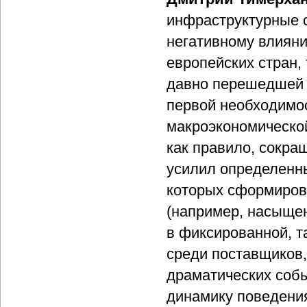
инфраструктурные 
негативному влиян
европейских стран, 
давно перешедшей 
первой необходимос
макроэкономической
как правило, сокра
усилил определенн
которых сформирова
(например, насыщен
в фиксированной, т
среди поставщиков, 
драматических собы
динамику поведения