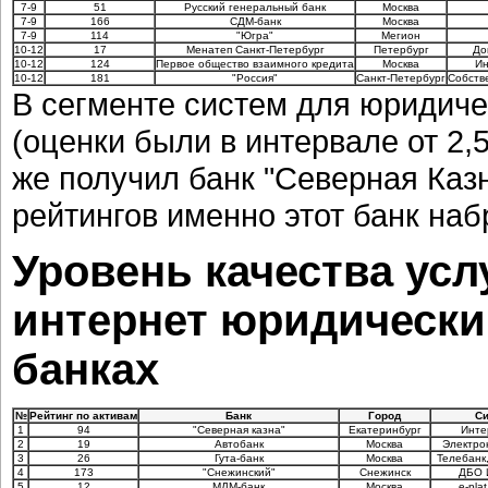
7-9
51
Русский генеральный банк
Москва
7-9
166
СДМ-банк
Москва
7-9
114
"Югра"
Мегион
10-12
17
Менатеп Санкт-Петербург
Петербург
До
10-12
124
Первое общество взаимного кредита
Москва
Ин
10-12
181
"Россия"
Санкт-Петербург
Собств
В сегменте систем для юридиче
(оценки были в интервале от 2,5
же получил банк "Северная Казн
рейтингов именно этот банк на
Уровень качества усл
интернет юридически
банках
№
Рейтинг по активам
Банк
Город
Си
1
94
"Северная казна"
Екатеринбург
Инте
2
19
Автобанк
Москва
Электро
3
26
Гута-банк
Москва
Телебанк
4
173
"Снежинский"
Снежинск
ДБО 
5
12
МДМ-банк
Москва
e-plat