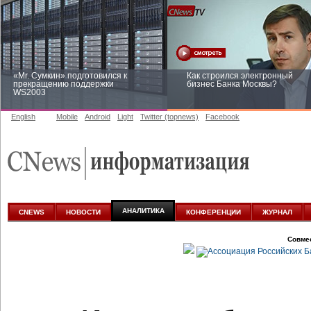
«Mr. Сумкин» подготовился к
Как строился электронный
прекращению поддержки
бизнес Банка Москвы?
WS2003
English
Mobile
Android
Light
Twitter (topnews)
Facebook
Заоблачная оптимизация: как
Рейтинг CNewsInfrastructure 20
Faberlic изменил подход к
приглашаем участвовать
аналитике
АНАЛИТИКА
CNEWS
НОВОСТИ
КОНФЕРЕНЦИИ
ЖУРНАЛ
Совме