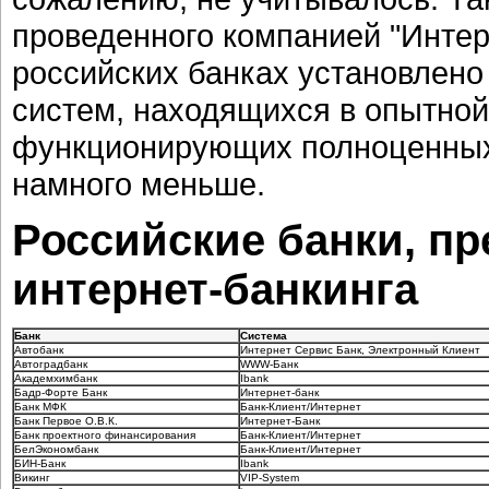
проведенного компанией "Интерн
российских банках установлено
систем, находящихся в опытной
функционирующих полноценных 
намного меньше.
Российские банки, п
интернет-банкинга
Банк
Система
Автобанк
Интернет Сервис Банк, Электронный Клиент
Автоградбанк
WWW-Банк
Академхимбанк
Ibank
Бадр-Форте Банк
Интернет-банк
Банк МФК
Банк-Клиент/Интернет
Банк Первое О.В.К.
Интернет-Банк
Банк проектного финансирования
Банк-Клиент/Интернет
БелЭкономбанк
Банк-Клиент/Интернет
БИН-Банк
Ibank
Викинг
VIP-System