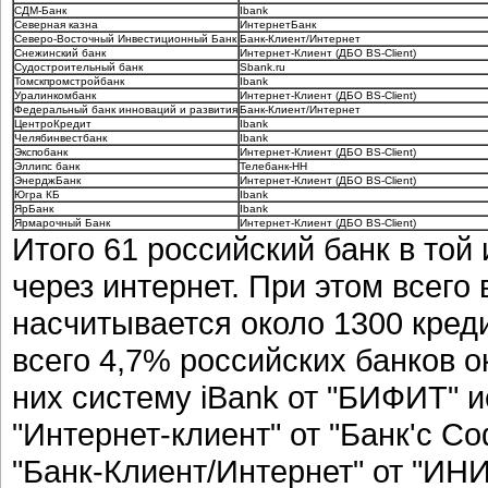
СДМ-Банк
Ibank
Северная казна
ИнтернетБанк
Северо-Восточный Инвестиционный Банк
Банк-Клиент/Интернет
Снежинский банк
Интернет-Клиент (ДБО BS-Client)
Судостроительный банк
Sbank.ru
Томскпромстройбанк
Ibank
Уралинкомбанк
Интернет-Клиент (ДБО BS-Client)
Федеральный банк инноваций и развития
Банк-Клиент/Интернет
ЦентроКредит
Ibank
Челябинвестбанк
Ibank
Экспобанк
Интернет-Клиент (ДБО BS-Client)
Эллипс банк
Телебанк-НН
ЭнерджБанк
Интернет-Клиент (ДБО BS-Client)
Югра КБ
Ibank
ЯрБанк
Ibank
Ярмарочный Банк
Интернет-Клиент (ДБО BS-Client)
Итого 61 российский банк в той
через интернет. При этом всего
насчитывается около 1300 кред
всего 4,7% российских банков о
них систему iBank от "БИФИТ" и
"Интернет-клиент" от "Банк'с С
"Банк-Клиент/Интернет" от "ИН