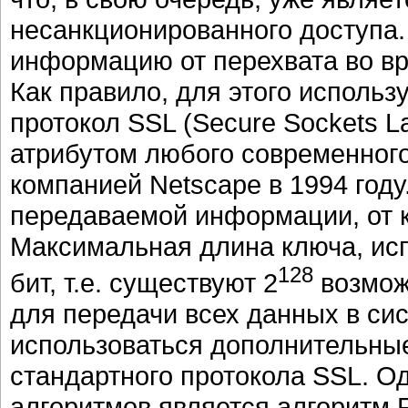
несанкционированного доступа.
информацию от перехвата во вр
Как правило, для этого использ
протокол SSL (Secure Sockets L
атрибутом любого современного
компанией Netscape в 1994 год
передаваемой информации, от к
Максимальная длина ключа, исп
128
бит, т.е. существуют 2
возмож
для передачи всех данных в сис
использоваться дополнительны
стандартного протокола SSL. О
алгоритмов является алгоритм 