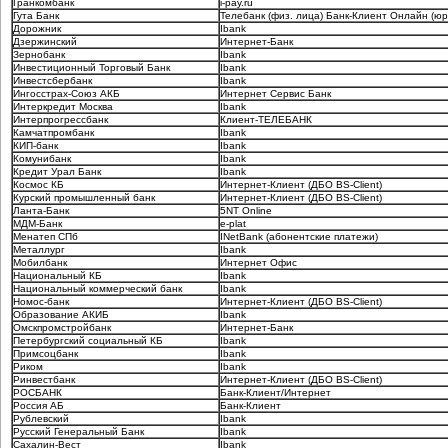
Гранкомбанк
i-pay.ru
Гута Банк
Телебанк (физ. лица) Банк-Клиент Онлайн (юр
Дорожник
Ibank
Дзержинский
Интернет-Банк
Зернобанк
Ibank
Инвестиционный Торговый Банк
Ibank
Инвестсбербанк
Ibank
Ингосстрах-Cоюз АКБ
Интернет Сервис Банк
Интеркредит Москва
Ibank
Интерпрогрессбанк
Клиент-ТЕЛЕБАНК
Камчатпромбанк
Ibank
КИП-банк
Ibank
Комунибанк
Ibank
Кредит Урал Банк
Ibank
Космос КБ
Интернет-Клиент (ДБО BS-Client)
Курский промышленный банк
Интернет-Клиент (ДБО BS-Client)
Ланта-Банк
5NT Online
МДМ-Банк
e-plat
Менатеп СПб
INetBank (абонентские платежи)
Металлург
Ibank
Мобилбанк
Интернет Офис
Национальный КБ
Ibank
Национальный коммерческий банк
Ibank
Номос-банк
Интернет-Клиент (ДБО BS-Client)
Образование АКИБ
Ibank
Омскпромстройбанк
Интернет-Банк
Петербургский социальный КБ
Ibank
Примсоцбанк
Ibank
Риком
Ibank
Ринвестбанк
Интернет-Клиент (ДБО BS-Client)
РОСБАНК
Банк-Клиент/Интернет
Россия АБ
Банк-Клиент
Рублевский
Ibank
Русский Генеральный Банк
Ibank
Сахалин-Вест
Ibank