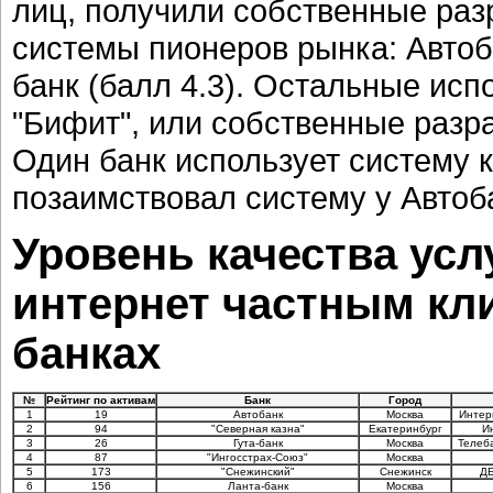
лиц, получили собственные разр
системы пионеров рынка: Автобан
банк (балл 4.3). Остальные ис
"Бифит", или собственные разра
Один банк использует систему к
позаимствовал систему у Автоба
Уровень качества усл
интернет частным кл
банках
№
Рейтинг по активам
Банк
Город
1
19
Автобанк
Москва
Интер
2
94
"Северная казна"
Екатеринбург
И
3
26
Гута-банк
Москва
Телеба
4
87
"Ингосстрах-Союз"
Москва
5
173
"Снежинский"
Снежинск
ДБ
6
156
Ланта-банк
Москва