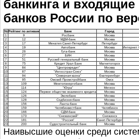
банкинга и входящие 
банков России по вер
№
Рейтинг по активам
Банк
Город
1
9
Росбанк
Москва
2
12
МДМ-банк
Москва
3
17
Менатеп Санкт-Петербург
Петербург
4
19
Автобанк
Москва
Интернет 
5
26
Гута-банк
Москва
6
27
БИН
Москва
7
51
Русский генеральный банк
Москва
8
75
Кредит Урал Банк
Магнитогорск
9
84
"Центрокредит"
Москва
10
87
"Ингосстрах-Союз"
Москва
11
94
"Северная казна"
Екатеринбург
12
95
Омский Промстройбанк
Омск
13
109
Межтопэнергобанк
Москва
14
114
"Югра"
Мегион
15
124
Первое общество взаимного кредита
Москва
16
126
Экспобанк
Москва
17
128
Содбизнесбанк
Москва
18
156
Ланта-банк
Москва
19
159
Челябинвестбанк
Челябинск
20
166
СДМ-банк
Москва
21
173
"Снежинский"
Снежинск
22
181
"Россия"
Санкт-Петербург
23
200
Судостроительный банк
Москва
Наивысшие оценки среди систе