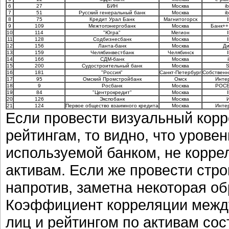
6
27
БИН
Москва
i
7
51
Русский генеральный банк
Москва
i
8
75
Кредит Урал Банк
Магнитогорск
9
109
Межтопэнергобанк
Москва
Банк++
10
114
"Югра"
Мегион
11
128
Содбизнесбанк
Москва
12
156
Ланта-банк
Москва
Ди
13
159
Челябинвестбанк
Челябинск
14
166
СДМ-банк
Москва
15
200
Судостроительный банк
Москва
S
16
181
"Россия"
Санкт-Петербург
Собственн
17
95
Омский Промстройбанк
Омск
Инте
18
9
Росбанк
Москва
РОСБ
19
84
"Центрокредит"
Москва
20
126
Экспобанк
Москва
21
124
Первое общество взаимного кредита
Москва
Инте
Если провести визуальный кор
рейтингам, то видно, что урове
используемой банком, не коррел
активам. Если же провести стро
напротив, заметна некоторая о
Коэффициент корреляции между
лиц и рейтингом по активам сос