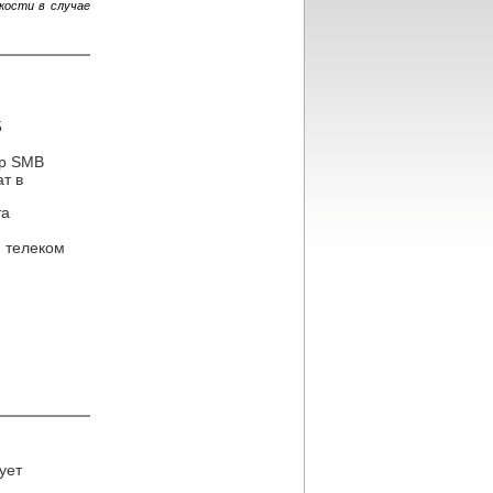
кости в случае
5
ор SMB
т в
та
,
телеком
ует