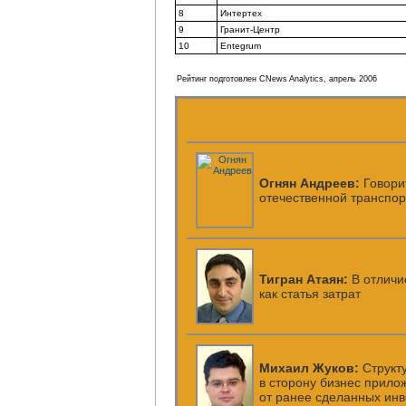
8
Интертех
9
Гранит-Центр
10
Entegrum
Рейтинг подготовлен CNews Analytics, апрель 2006
Огнян Андреев:
Говори
отечественной транспо
Тигран Атаян:
В отличи
как статья затрат
Михаил Жуков:
Структ
в сторону бизнес прило
от ранее сделанных ин