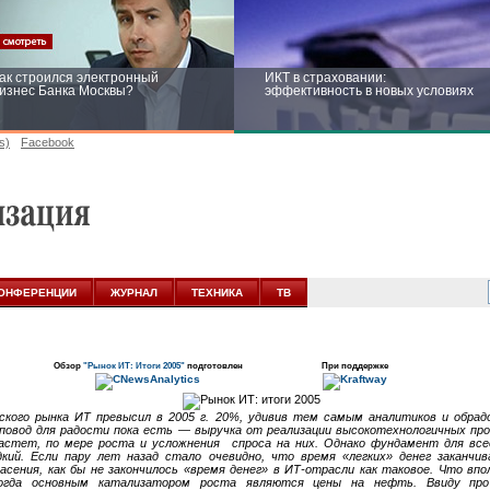
ак строился электронный
ИКТ в страховании:
изнес Банка Москвы?
эффективность в новых условиях
s)
Facebook
ейтинг CNewsInfrastructure 2015:
Информационная безопасность
риглашаем участвовать
бизнеса и госструктур: развитие в
новых условиях
ОНФЕРЕНЦИИ
ЖУРНАЛ
ТЕХНИКА
ТВ
Обзор
"Рынок ИТ: Итоги 2005"
подготовлен
При поддержке
ского рынка ИТ превысил в 2005 г. 20%, удивив тем самым аналитиков и обрадо
 повод для радости пока есть — выручка от реализации высокотехнологичных про
астет, по мере роста и усложнения спроса на них. Однако фундамент для вс
кий. Если пару лет назад стало очевидно, что время «легких» денег заканчив
асения, как бы не закончилось «время денег» в
ИТ-отрасли
как таковое. Что впо
когда основным катализатором роста являются цены на нефть. Ввиду про