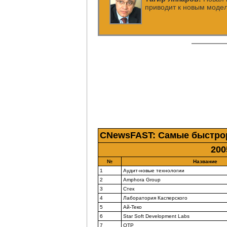
приводит к новым моде
CNewsFAST: Самые быстр
200
№
Название
1
Аудит-новые технологии
2
Amphora Group
3
Стек
4
Лаборатория Касперского
5
Ай-Теко
6
Star Soft Development Labs
7
ОТР