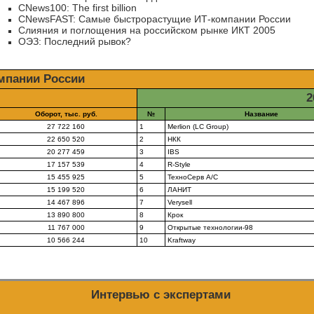
CNews100: The first billion
CNewsFAST: Самые быстрорастущие
ИТ-компании
России
Слияния и поглощения на российском рынке ИКТ 2005
ОЭЗ: Последний рывок?
мпании России
2
Оборот, тыс. руб.
№
Название
27 722 160
1
Merlion (LC Group)
22 650 520
2
НКК
20 277 459
3
IBS
17 157 539
4
R-Style
15 455 925
5
ТехноСерв А/C
15 199 520
6
ЛАНИТ
14 467 896
7
Verysell
13 890 800
8
Крок
11 767 000
9
Открытые технологии-98
10 566 244
10
Kraftway
Интервью с экспертами