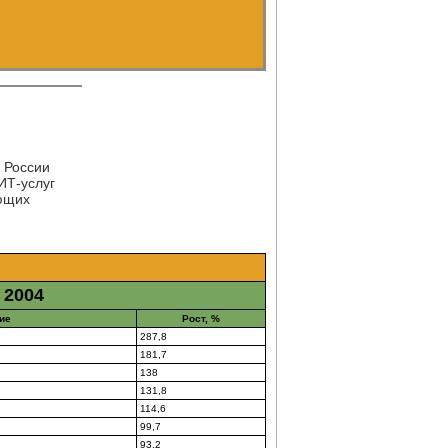
 России
ИТ-услуг
ющих
2004
ие
Рост, %
287,8
181,7
138
131,8
114,6
99,7
93,2