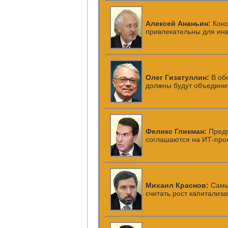
Алексей Ананьин:
Конс
привлекательны для ин
Олег Гизатуллин:
В об
должны будут объединит
Феликс Гликман:
Предп
соглашаются на
ИТ-про
Михаил Краснов:
Самы
считать рост капитализ