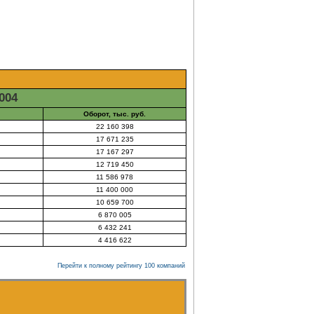
004
Оборот, тыс. руб.
22 160 398
17 671 235
17 167 297
12 719 450
11 586 978
11 400 000
10 659 700
6 870 005
6 432 241
4 416 622
Перейти к полному рейтингу 100 компаний