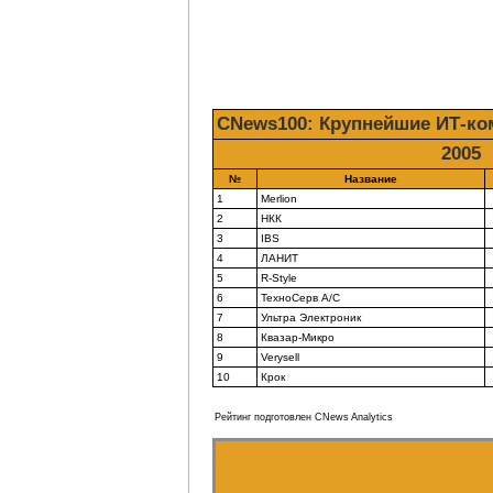
CNews100: Крупнейшие ИТ-ко
2005
№
Название
1
Merlion
2
НКК
3
IBS
4
ЛАНИТ
5
R-Style
6
ТехноСерв А/С
7
Ультра Электроник
8
Квазар-Микро
9
Verysell
10
Крок
Рейтинг подготовлен CNews Analytics