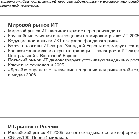
гаранта стабильности, пожалуй, пора уже задумываться о факторах жизнестой
оттока нефтедолларов.
Мировой рынок ИТ
Мировой рынок ИТ настигает кризис перепроизводства
Крупнейшие слияния и поглощения на мировом рынке ИТ 200
Ведущие поставщики ИКТ в зеркале фондового рынка
Более половины ИТ-затрат Западной Европы формирует сект
Крепкая экономика и открытые границы — залог роста ИТ-затра
Центральной и Восточной Европе
Польский рынок ИТ демонстрирует устойчивую тенденцию рос
Ключевые технологии 2005
«Делойт» определяет ключевые тенденции для рынков
хай-тек
и медиа 2006
ИТ-рынок
в России
Российский рынок ИТ 2005: из чего складывается и кто формир
CNews100: Первый миллиард