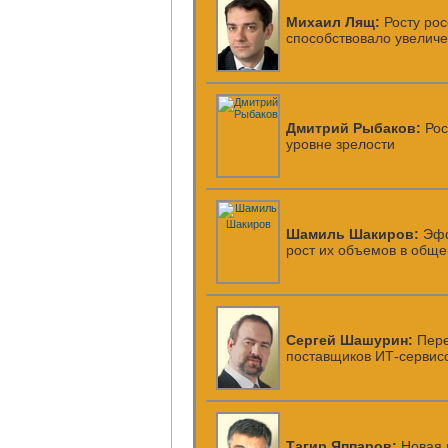
Михаил Лящ:
Росту рос
способствовало увелич
Дмитрий Рыбаков:
Рос
уровне зрелости
Шамиль Шакиров:
Эфф
рост их объемов в обще
Сергей Шашурин:
Пер
поставщиков
ИТ-сервис
Тагир Яппаров:
Новая 