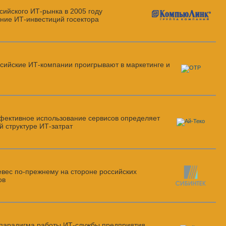
сийского
ИТ-рынка
в 2005 году
ение
ИТ-инвестиций
госектора
сийские ИТ-компании проигрывают в маркетинге и
ективное использование сервисов определяет
й структуре ИТ-затрат
евес
по-прежнему
на стороне российских
ов
парадигма работы ИТ-службы предприятия