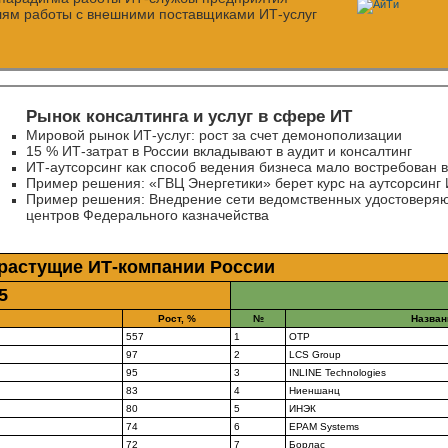
лям работы с внешними поставщиками ИТ-услуг
Рынок консалтинга и услуг в сфере ИТ
Мировой рынок
ИТ-услуг:
рост за счет демонополизации
15 %
ИТ-затрат
в России вкладывают в аудит и консалтинг
ИТ-аутсорсинг
как способ ведения бизнеса мало востребован в
Пример решения: «ГВЦ Энергетики» берет курс на аутсорсинг 
Пример решения: Внедрение сети ведомственных удостоверя
центров Федерального казначейства
орастущие
ИТ-компании
России
5
Рост, %
№
Назван
557
1
ОТР
97
2
LCS Group
95
3
INLINE Technologies
83
4
Ниеншанц
80
5
ИНЭК
74
6
EPAM Systems
72
7
Борлас