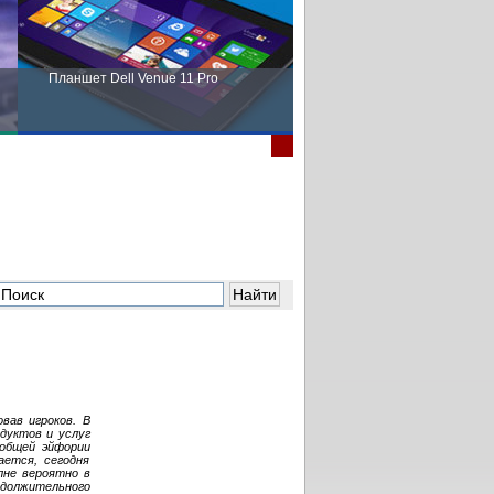
Планшет Dell Venue 11 Pro
Пора выбирать Fujitsu!
вав игроков. В
дуктов и услуг
еобщей эйфории
ается, сегодня
лне вероятно в
должительного