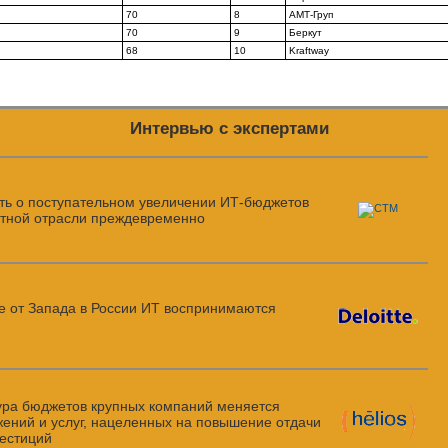
70
8
АМТ-Груп
70
9
Беркут
68
10
Kraftway
Интервью с экспертами
ть о поступательном увеличении
ИТ-бюджетов
ртной отрасли преждевременно
е от Запада в России ИТ воспринимаются
ура бюджетов крупных компаний меняется
жений и услуг, нацеленных на повышение отдачи
вестиций