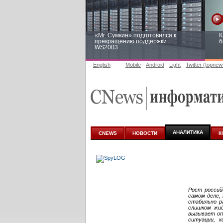
«Mr. Сумкин» подготовился к
К
прекращению поддержки
б
WS2003
English
Mobile
Android
Light
Twitter (topnew
Заоблачная оптимизация: как
Р
Faberlic изменил подход к
п
аналитике
АНАЛИТИКА
CNEWS
НОВОСТИ
К
Рост россий
самом деле,
стабильно р
слишком жид
вызывает оп
ситуации, 