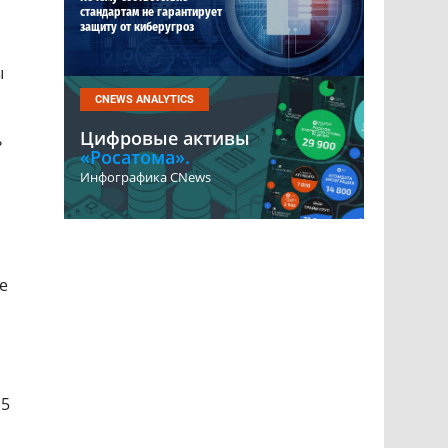
стандартам не гарантирует
защиту от киберугроз
ы
CNEWS ANALYTICS
Цифровые активы
ь
«Росатома».
Инфографика CNews
е
,5