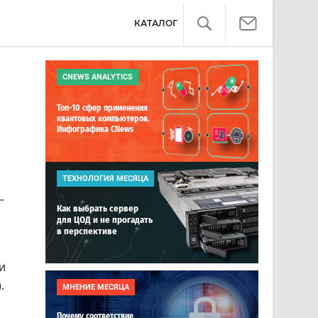
КАТАЛОГ
CNEWS ANALYTICS
Топ-10 сфер применения
квантовых компьютеров.
Инфографика CNews
ТЕХНОЛОГИЯ МЕСЯЦА
—
Как выбрать сервер
для ЦОД и не прогадать
в перспективе
и
.
МНЕНИЕ МЕСЯЦА
Почему соответствие