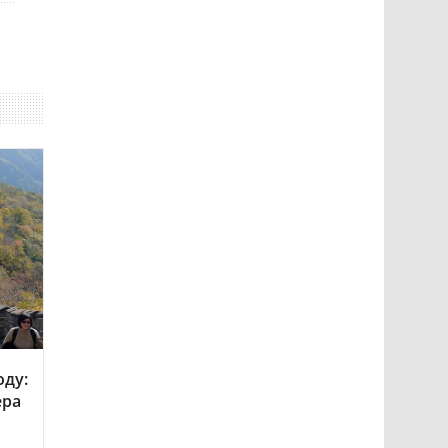
оду:
ера