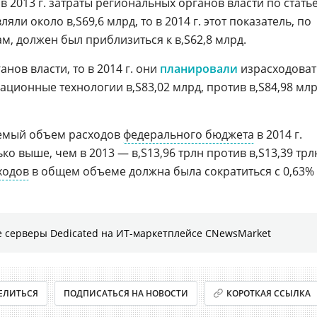
и в 2013 г. затраты региональных органов власти по стать
вляли около
69,6 млрд, то в 2014 г. этот показатель, по
ам, должен был приблизиться к
62,8 млрд.
нов власти, то в 2014 г. они
планировали
израсходоват
ационные технологии
83,02 млрд, против
84,98 мл
уемый объем расходов
федерального бюджета
в 2014 г.
ько выше, чем в 2013 —
13,96 трлн против
13,39 трл
ходов
в общем объеме должна была сократиться с 0,63%
 серверы Dedicated на ИТ-маркетплейсе CNewsMarket
ЕЛИТЬСЯ
ПОДПИСАТЬСЯ НА НОВОСТИ
КОРОТКАЯ ССЫЛКА