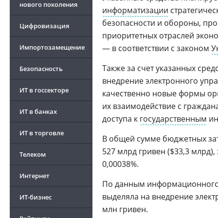
нового поколения
информатизации
стратегичес
безопасности и обороны, про
Цифровизация
приоритетных отраслей эконо
Импортозамещение
— в соответствии с законом
У
Также за счет указанных сред
Безопасность
внедрение электронного упра
ИТ в госсекторе
качественно новые формы орг
их взаимодействие с граждан
ИТ в банках
доступа к
государственным
ин
ИТ в торговле
В общей сумме бюджетных зат
527 млрд гривен ($33,3 млрд)
Телеком
0,00038%.
Интернет
По данным информационного 
выделяла на внедрение электро
ИТ-бизнес
млн гривен.