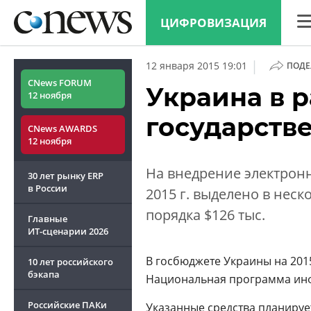
ЦИФРОВИЗАЦИЯ
CN
|
12 января 2015 19:01
ПОДЕ
Ана
CNews FORUM
Украина в 
12 ноября
Кон
государств
CNews AWARDS
Мар
12 ноября
Тех
На внедрение электрон
30 лет рынку ERP
ТВ
в России
2015 г. выделено в неск
порядка $126 тыс.
Главные
ИТ-сценарии
2026
В госбюджете Украины на 201
10 лет российского
бэкапа
Национальная программа инфо
Российские ПАКи
Указанные средства планируе