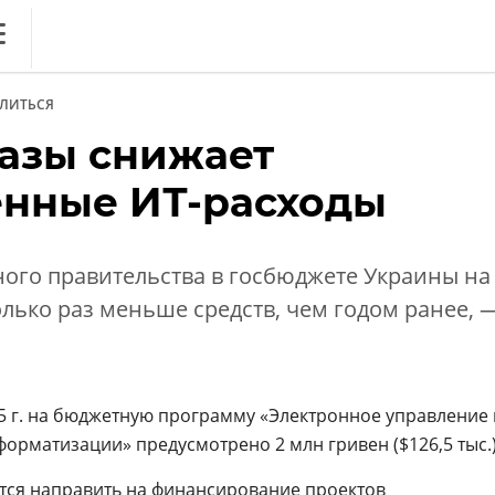
ews
ЛИТЬСЯ
литика
разы снижает
ференции
енные ИТ-расходы
кет
ника
ного правительства в госбюджете Украины на
олько раз меньше средств, чем годом ранее, 
5 г. на бюджетную программу «Электронное управление 
рматизации» предусмотрено 2 млн гривен ($126,5 тыс.)
тся направить на финансирование проектов