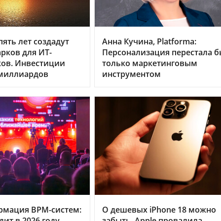
пять лет создадут
Анна Кучина, Platforma:
арков для ИТ-
Персонализация перестала б
ков. Инвестиции
только маркетинговым
 миллиардов
инструментом
рмация BPM-систем:
О дешевых iPhone 18 можно
дит в 2026 году
забыть. Apple провалила