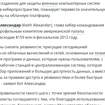
созданное для защиты
военных
компьютерных систем
в киберпространстве, планирует перевести значительну
ны
на облачную платформу.
Александер
(Keith Alexander), глава кибер-командования
 профильным комитетом американской
палаты
асходам $159 млн в фискальном 2012 году.
обы снизить уязвимости, присущие сегодняшней
ды из облачных вычислений и сетей, основанных на
тонки
ия программ и данных, которые нужны пользователям, с
рабочих станций в централизованную систему, которая
бор приложений и большую доступность данных, а вмес
ль за правами доступа и уязвимостями и более быстрые
 - заявил Кит Александер.
правильности такого шага с точки зрения безопасности
листы соглашаются с тем, что благодаря использовани