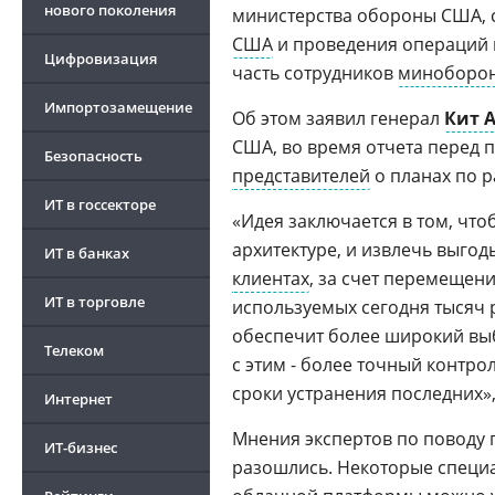
нового поколения
министерства обороны США, 
США
и проведения операций 
Цифровизация
часть сотрудников
миноборо
Импортозамещение
Об этом заявил генерал
Кит 
США, во время отчета перед
Безопасность
представителей
о планах по р
ИТ в госсекторе
«Идея заключается в том, чт
архитектуре, и извлечь выго
ИТ в банках
клиентах
, за счет перемещен
ИТ в торговле
используемых сегодня тысяч 
обеспечит более широкий вы
Телеком
с этим - более точный контро
сроки устранения последних»,
Интернет
Мнения экспертов по поводу 
ИТ-бизнес
разошлись. Некоторые специа