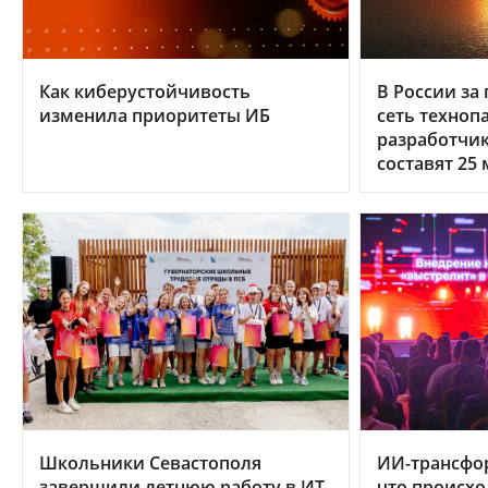
Как киберустойчивость
В России за 
изменила приоритеты ИБ
сеть техноп
разработчи
составят 25
Школьники Севастополя
ИИ-трансфо
завершили летнюю работу в ИТ
что происхо