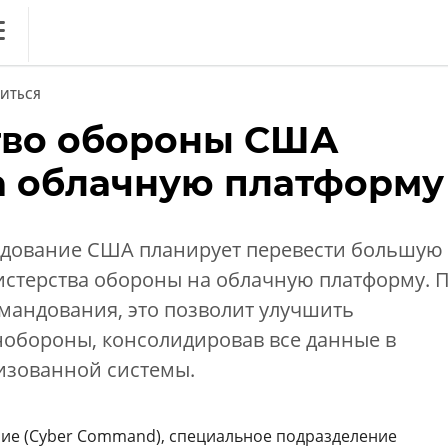
ews
ИТЬСЯ
литика
тво обороны США
ференции
а облачную платформу
кет
ника
ндование США планирует перевести большую
истерства обороны на облачную платформу. 
мандования, это позволит улучшить
нобороны, консолидировав все данные в
изованной системы.
ие (Cyber Command), специальное подразделение