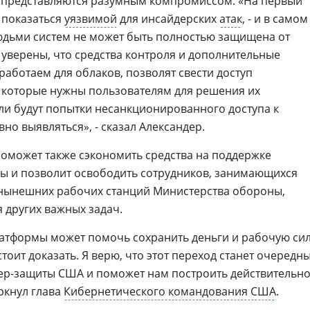
я представляются разумным компромиссом. «На первый
т показаться
уязвимой
для инсайдерских
атак
, - и в самом
людьми систем не может быть полностью защищена от
 уверены, что средства контроля и дополнительные
аботаем для облаков, позволят свести доступ
 которые нужны пользователям для решения их
сли будут попытки несанкционированного доступа к
вно выявляться», - сказал Александер.
 поможет также сэкономить средства на поддержке
ы и позволит освободить сотрудников, занимающихся
нынешних рабочих станций Министерства обороны,
 других важных задач.
атформы может помочь сохранить деньги и рабочую сил
стоит доказать. Я верю, что этот переход станет очередн
ер-защиты США и поможет нам построить действительн
ркнул глава
Кибернетического командования США
.