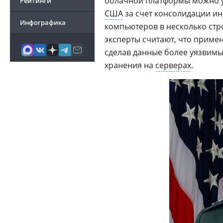
облачной платформы можно у
Рейтинги
США
за счет консолидации и
Инфографика
компьютеров в несколько стро
эксперты считают, что приме
сделав данные более уязвимы
хранения на
серверах
.