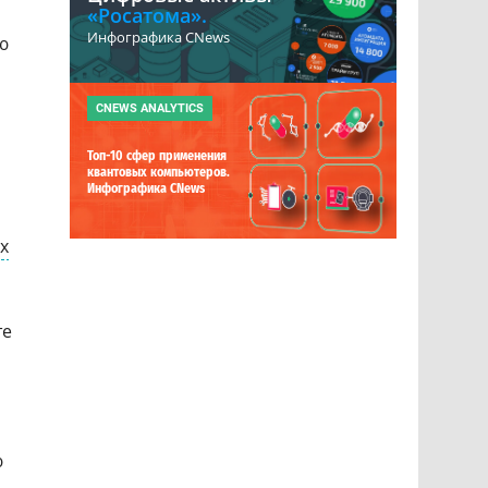
«Росатома».
Инфографика CNews
ю
CNEWS ANALYTICS
Топ-10 сфер применения
квантовых компьютеров.
Инфографика CNews
х
те
ю