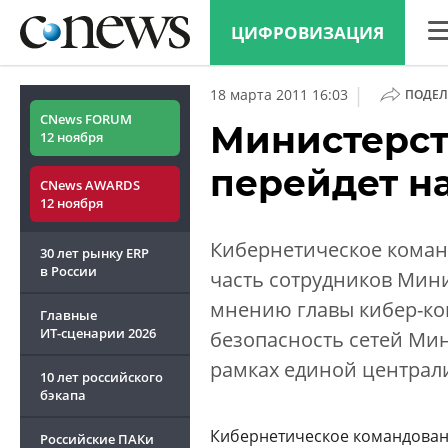
ЦИФРОВИЗАЦИЯ
CN
|
18 марта 2011 16:03
ПОДЕЛ
Ана
CNews FORUM
Министерс
12 ноября
Кон
перейдет н
CNews AWARDS
Мар
12 ноября
Тех
Кибернетическое кома
30 лет рынку ERP
ТВ
в России
часть сотрудников Мин
мнению главы кибер-ко
Главные
ИТ-сценарии
2026
безопасность сетей Ми
рамках единой централ
10 лет российского
бэкапа
Кибернетическое командован
Российские ПАКи