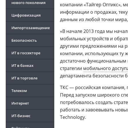
нового поколения
компании «Тайгер Оптикс», м
информации о продажах, теку
Цифровизация
данным из любой точки мира,
Импортозамещение
«В начале 2013 года мы начал
мобильных устройств и обрат
Безопасность
другими предложениями на ры
ИТ в госсекторе
компании, использующих ту ж
достаточно функциональным 
ИТ в банках
стратегии
мобильного доступ
департамента безопасности б
ИТ в торговле
ТКС — российская компания,
Телеком
Перед запуском широкого спе
потребовалось создать страт
Интернет
работать и завоевывать новы
ИТ-бизнес
Technology.