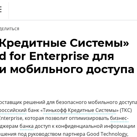
ews
ДЕЛИТЬСЯ
литика
Кредитные Системы»
ференции
 for Enterprise для
кет
и мобильного доступа
ника
оставщик решений для безопасного мобильного доступа
российский
банк «
Тинькофф Кредитные Системы
» (ТКС)
Enterprise, которая позволит оптимизировать
бизнес-
еджерам
банка
доступ к конфиденциальной информации
решения под руководством партнера
Good Technology
,