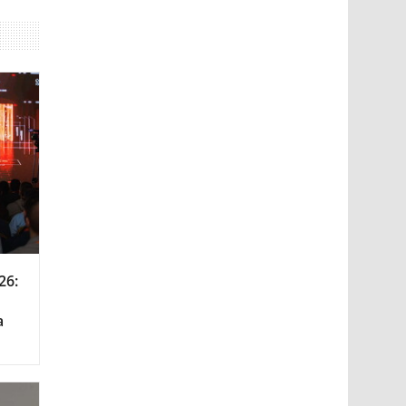
26:
а