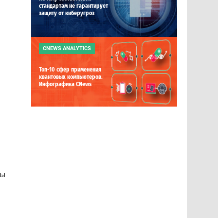
стандартам не гарантирует
защиту от киберугроз
CNEWS ANALYTICS
Топ-10 сфер применения
квантовых компьютеров.
Инфографика CNews
бы