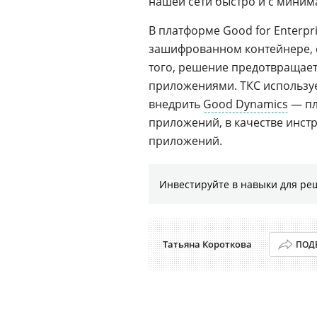
нашей сети быстро и с мини
В платформе Good for Enterp
зашифрованном контейнере, о
того, решение предотвращае
приложениями. ТКС использует
внедрить
Good Dynamics
— пл
приложений, в качестве инст
приложений.
Инвестируйте в навыки для ре
Татьяна Короткова
ПОД