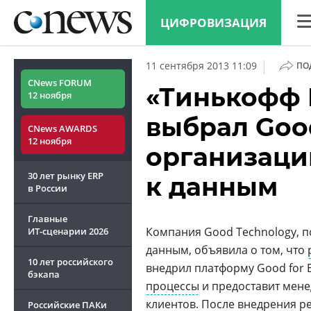
ЦИФРОВИЗАЦИЯ
CN
|
11 сентября 2013 11:09
ПО
Ана
CNews FORUM
«Тинькофф 
12 ноября
Кон
выбрал Good
CNews AWARDS
Мар
12 ноября
организаци
Тех
30 лет рынку ERP
к данным
ТВ
в России
Главные
Компания Good Technology, п
ИТ-сценарии
2026
данным, объявила о том, что
10 лет российского
внедрил платформу Good for 
бэкапа
процессы
и предоставит мен
клиентов. После внедрения 
Российские ПАКи