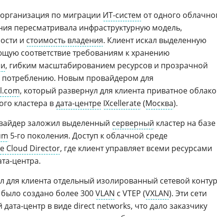
и организация по миграции
ИТ-систем
от одного облачно
ния пересматривала инфраструктурную модель,
ности и
стоимость владения
. Клиент искал выделенную
ющую соответствие требованиям к хранению
ии
, гибким масштабированием ресурсов и прозрачной
у потреблению. Новым провайдером для
al.com
, который развернул для клиента приватное облако
ого кластера в
дата-центре
IXcellerate
(
Москва
).
овайдер заложил выделенный
серверный
кластер на базе
num
5-го поколения. Доступ к облачной среде
 Cloud Director
, где клиент управляет всеми ресурсами
та-центра.
ал для клиента отдельный изолированный сетевой контур
 было создано более 300
VLAN
с VTEP (
VXLAN
). Эти сети
дата‑центр в виде direct networks, что дало заказчику