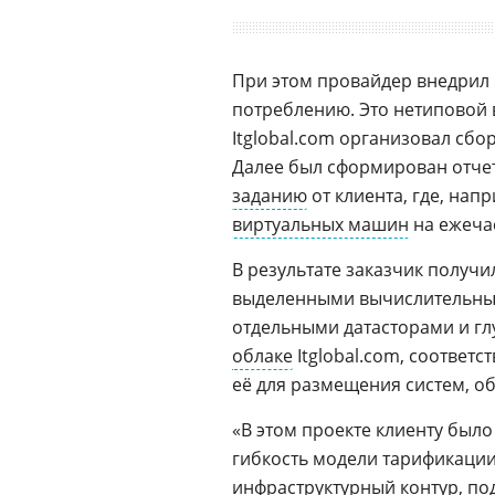
При этом провайдер внедрил 
потреблению. Это нетиповой 
Itglobal.com организовал сб
Далее был сформирован отчет
заданию
от клиента, где, на
виртуальных машин
на ежеча
В результате заказчик получи
выделенными вычислительным
отдельными датасторами и г
облаке
Itglobal.com, соотве
её для размещения систем, 
«В этом проекте клиенту был
гибкость модели тарификации
инфраструктурный контур, по