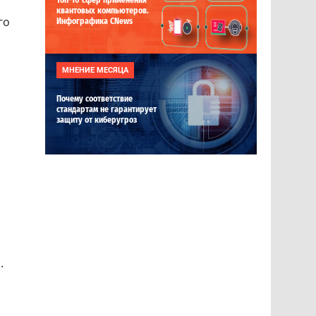
Топ-10 сфер применения
квантовых компьютеров.
го
Инфографика CNews
МНЕНИЕ МЕСЯЦА
Почему соответствие
стандартам не гарантирует
защиту от киберугроз
.