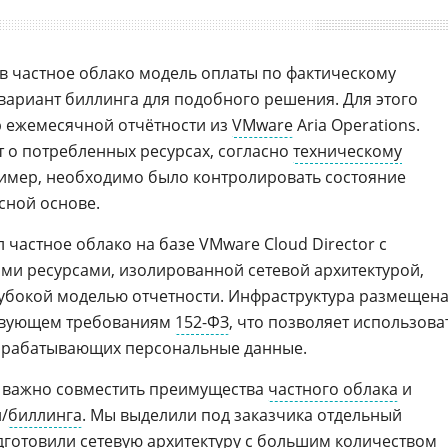
в частное облако модель оплаты по фактическому
вариант биллинга для подобного решения. Для этого
ор ежемесячной отчётности из
VMware
Aria Operations.
 о потребленных ресурсах, согласно
техническому
пример, необходимо было контролировать состояние
сной основе.
л частное облако на базе VMware Cloud Director с
и ресурсами, изолированной сетевой архитектурой,
лубокой моделью отчетности. Инфраструктура размещен
тствующем требованиям
152-ФЗ
, что позволяет использова
обрабатывающих персональные данные.
о важно совместить преимущества
частного облака
и
/
биллинга
. Мы выделили под заказчика отдельный
дготовили сетевую архитектуру с большим количеством