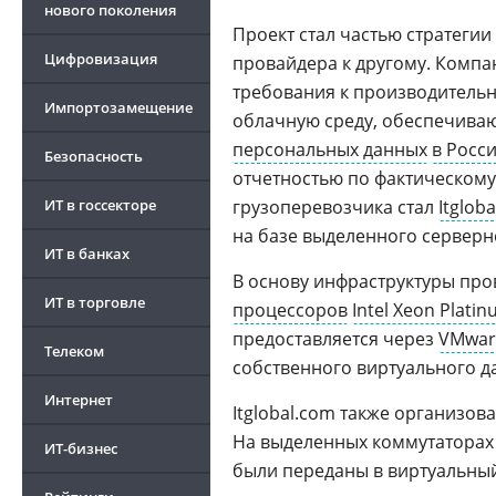
нового поколения
Проект стал частью стратеги
Цифровизация
провайдера к другому. Компа
требования к производитель
Импортозамещение
облачную среду, обеспечива
персональных данных
в Росс
Безопасность
отчетностью по фактическом
ИТ в госсекторе
грузоперевозчика стал
Itglob
на базе выделенного серверн
ИТ в банках
В основу инфраструктуры пр
ИТ в торговле
процессоров
Intel Xeon Plati
предоставляется через
VMware
Телеком
собственного виртуального да
Интернет
Itglobal.com также организов
На выделенных коммутаторах
ИТ-бизнес
были переданы в виртуальный 