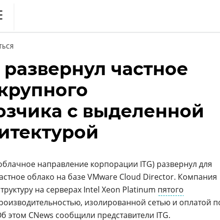
ews
ТЬСЯ
литика
m развернул частное
ференции
 крупного
кет
озчика с выделенной
ника
хитектурой
блачное направление корпорации ITG) развернул для
стное облако на базе VMware Cloud Director. Компания
уктуру на серверах Intel Xeon Platinum
пятого
роизводительностью, изолированной сетью и оплатой п
б этом CNews сообщили представители ITG.