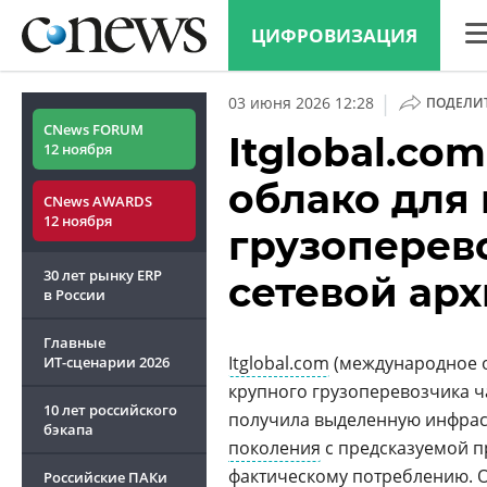
ЦИФРОВИЗАЦИЯ
CN
|
03 июня 2026 12:28
ПОДЕЛИ
Ана
CNews FORUM
Itglobal.co
12 ноября
Кон
облако для
CNews AWARDS
Мар
12 ноября
грузоперев
Тех
30 лет рынку ERP
сетевой ар
ТВ
в России
Главные
Itglobal.com
(международное о
ИТ-сценарии
2026
крупного грузоперевозчика ча
10 лет российского
получила выделенную инфрастр
бэкапа
поколения
с предсказуемой п
фактическому потреблению. О
Российские ПАКи