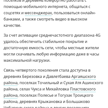
поселков и деревень комфортно работать с
помощью мобильного интернета, общаться с
соцсетях и
мессенджерах
, пользоваться онлайн-
банками, а также смотреть видео в высоком
качестве.
За счет активации среднечастотного диапазона 4G
удалось обеспечить стабильное покрытие и
достаточную емкость сети, чтобы местные жители
могли скачивать любую информацию даже в часы
максимальной нагрузки.
Связь четвертого поколения стала доступна в
деревнях Березовка и Давлетбаева
Аргаяшского
района
, поселках Точильный и Сухая Атя Ашинского
района, селах Чукса и Михайловка
Пластовского
района
, поселках Полесье и Тогузак Троицкого
района, деревнях Крыжановка и Большаково
Чебаркульского района
и других поселениях.