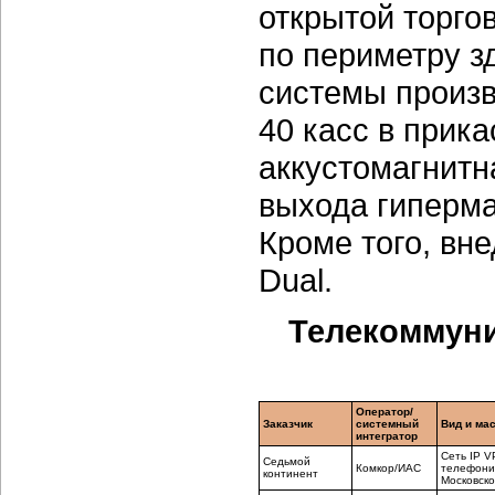
открытой торго
по периметру з
системы произв
40 касс в прик
аккустомагнитн
выхода гиперма
Кроме того, вне
Dual.
Телекоммуни
Оператор/
Заказчик
системный
Вид и ма
интегратор
Сеть IP V
Седьмой
Комкор/ИАС
телефония
континент
Московско