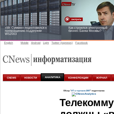
«Mr. Сумкин» подготовился к
Как строился электронный
прекращению поддержки
бизнес Банка Москвы?
WS2003
English
Mobile
Android
Light
Twitter (topnews)
Facebook
Заоблачная оптимизация: как
Рейтинг CNewsInfrastructure 20
Faberlic изменил подход к
приглашаем участвовать
аналитике
АНАЛИТИКА
CNEWS
НОВОСТИ
КОНФЕРЕНЦИИ
ЖУРНАЛ
Обзор "
ИТ в торговле 2007
" подготовлен
Телекомму