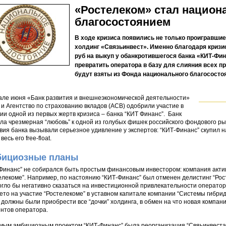
«Ростелеком» стал нацио
благосостоянием
В ходе кризиса появились не только проигравшие
холдинг «Связьинвест». Именно благодаря кризи
руб на выкуп у обанкротившегося банка «КИТ-Фин
превратить оператора в базу для слияния всех п
будут взяты из Фонда национального благососто
але июня «Банк развития и внешнеэкономической деятельности»
 и Агентство по страхованию вкладов (АСВ) одобрили участие в
ии одной из первых жертв кризиса – банка “КИТ Финанс”. Банк
ла чрезмерная “любовь” к одной из голубых фишек российского фондового рын
вия банка вызывали серьезное удивление у экспертов: “КИТ-Финанс” скупил н
весь его free-float.
ициозные планы
Финанс” не собирался быть простым финансовым инвестором: компания акти
елекоме”. Например, по настоянию “КИТ-Финанс” был отменен делистинг “Ро
огло бы негативно сказаться на инвестиционной привлекательности операто
вето на участие “Ростелекоме” в уставном капитале компании “Системы гибрид
 должны были приобрести все “дочки” холдинга, в обмен на что новая компан
нтов оператора.
мым амбициозным проектом “КИТ-Финанс” была реорганизация “Свяьинвеста”