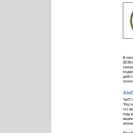
В нач
(ВЭБ)
санац
подве
дейст
почти 
Амб
“КИТ-
“Рост
что м
году 
акции
абоне
Но са