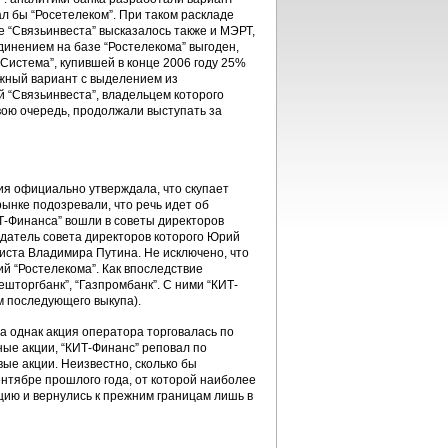
л бы “Росетелеком”. При таком раскладе
 “Связьинвеста” высказалось также и МЭРТ,
динением на базе “Ростелекома” выгоден,
“Система”, купившей в конце 2006 году 25%
жный вариант с выделением из
й “Связьинвеста”, владельцем которого
вою очередь, продолжали выступать за
ния официально утверждала, что скупает
рынке подозревали, что речь идет об
Т-Финанса” вошли в советы директоров
едатель совета директоров которого Юрий
иста Владимира Путина. Не исключено, что
ий “Ростелекома”. Как впоследствие
ешторгбанк”, “Газпромбанк”. С ними “КИТ-
м последующего выкупа).
да однак акция оператора торговалась по
нные акции, “КИТ-Финанс” реповал по
вые акции. Неизвестно, сколько бы
нтябре прошлого года, от которой наиболее
кцию и вернулись к прежним границам лишь в