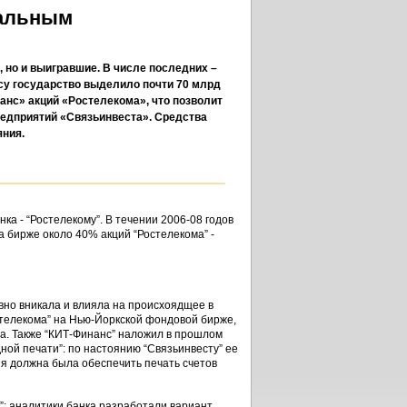
нальным
, но и выигравшие. В числе последних –
су государство выделило почти 70 млрд
анс» акций «Ростелекома», что позволит
редприятий «Связьинвеста». Средства
яния.
ка - “Ростелекому”. В течении 2006-08 годов
а бирже около 40% акций “Ростелекома” -
вно вникала и влияла на происхоядщее в
стелекома” на Нью-Йоркской фондовой бирже,
ра. Также “КИТ-Финанс” наложил в прошлом
ной печати”: по настоянию “Связьинвесту” ее
ия должна была обеспечить печать счетов
: аналитики банка разработали вариант