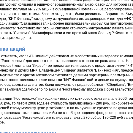
ия “дочек” холдинга в единую операционную компанию, базой для которой ста
Финанс” получал бы 22% акций в объединенной компании. За реформирование
о варианты того, каким образом это делать, были различные. Вариант с объе
дно, “КИТ-Финансу” как одному из крупнейших его акционеров. А вот для АФК 
одну акцию “Связьинвеста”, наиболее привлекательным был бы противополо
ьинвеста” “Ростелекома”: это бы снизило стоимость контрольного пакета акци
а стать “Система”. Мининформсвязи и его прежний глава Леонид Рейман, в с
тизацию холдинга.
пка акций
 отметить, что “КИТ-Финанс” действовал не в собственных интересах: компа
 “Ростелекома” для некоего клиента, название которого не разглашалось. На 
ляющей компании “Лидер” - ее представители вместе с представителями “КИ
елекома” и других МРК. Владельцем “Лидера” является “Банк Россиия”, предс
ьчук вместе с братом Михаилом считаются давними партнерами премьер-мин
 высокопоставленные связи помогли “КИТ-Финанс” найти деньги на скупку акц
илось, средства для этого были получены от ряда госбакнов - “Сбербанк”, “Вн
с” заключал сделки-репо по акциям “Ростелекома” (продажа с обязательство
а акций “Ростелекома” приводила к росту их котировок: если в начале 2006 го
60 руб, то летом 2008 года ее стоимость приблизилась к 280 руб. Приобрете
сшей к тому моменту цене у госбанков, а на вырученные средства покупал но
ществовала такая схема, если бы не всеобщее падение фондового рынка в се
о пострадал “Ростелеком”: его котировки упали с 270 руб до 180-220 руб за а
ре.