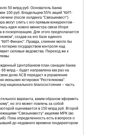
коло 50 млрд руб. Основатель банка
кие 100 руб. Владельцем 55% акций “КИТ-
елечине (после холдинга “Связьинвест”)
ра могут слить с его прямым конкурентом -
лась идея нового министра связи Игоря
 в госкорпорацию. Для этого предполагается
комом”, создав на его базе единого
я “КИТ-Финанс”. Правда, слияние могло бы
ю потерию государством контроля над
ивает силовые ведомства. Переход же к
блемы.
ержденный Центрбанком план санации банка
 68 млрд – будет направлена как раз на
 свою долю АСВ передаст в управление
ню июньских котировок “Ростелекома”.
онд национального благосостояния – часть
тельного варианта, каким образом эформить
ому”, но это может повлечь за собой
оторой оценивается в 150 млрд руб. Второй
лежащими “Связьинвесту” акциями МРК (во
й). Пока определенность есть в вопросе о
 бывший до недавнего времени гендиректором