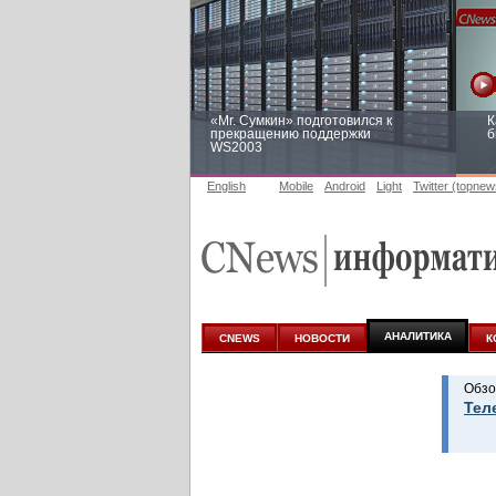
«Mr. Сумкин» подготовился к
К
прекращению поддержки
б
WS2003
English
Mobile
Android
Light
Twitter (topnew
Заоблачная оптимизация: как
Р
Faberlic изменил подход к
п
аналитике
АНАЛИТИКА
CNEWS
НОВОСТИ
К
Обзо
Тел