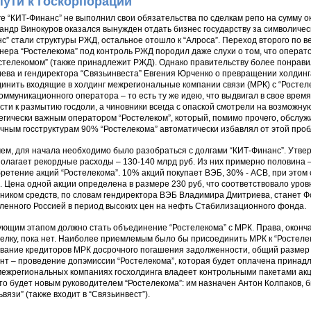
пути к госкорпорации
ге “КИТ-Финанс” не выполнил свои обязательства по сделкам репо на сумму о
андр Винокуров оказался вынужден отдать бизнес государству за символичес
с” стали структуры РЖД, остальное отошло к “Алроса”. Переход второго по в
нера “Ростелекома” под контроль РЖД породил даже слухи о том, что операто
стелекомом” (также принадлежит РЖД). Однако правительству более понрави
ева и гендиректора “Связьинвеста” Евгения Юрченко о превращении холдинга
инить входящие в холдинг межрегиональные компании связи (МРК) с “Ростеле
оммуникационного оператора – то есть ту же идею, что выдвигал в свое врем
сти к размытию госдоли, а чиновники всегда с опаской смотрели на возможну
егически важным оператором “Ростелеком”, который, помимо прочего, обслуж
чным госструктурам 90% “Ростелекома” автоматически избавлял от этой про
ем, для начала необходимо было разобраться с долгами “КИТ-Финанс”. Утв
олагает рекордные расходы – 130-140 млрд руб. Из них примерно половина –
ретение акций “Ростелекома”. 10% акций покупает ВЭБ, 30% - АСВ, при этом
. Цена одной акции определена в размере 230 руб, что соответствовало уров
ником средств, по словам гендиректора ВЭБ Владимира Дмитриева, станет Ф
ленного Россией в период высоких цен на нефть Стабилизационного фонда.
ющим этапом должно стать объединение “Ростелекома” с МРК. Права, оконча
делку, пока нет. Наиболее приемлемым было бы присоединить МРК к “Ростелек
вание кредиторов МРК досрочного погашения задолженности, общий размер к
нт – проведение допэмиссии “Ростелекома”, которая будет оплачена принад
межрегиональных компаниях госхолдинга владеет контрольными пакетами акци
кто будет новым руководителем “Ростелекома”: им назначен Антон Колпаков,
ьвязи” (также входит в “Связьинвест”).