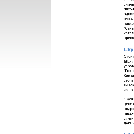
слиян
“Кит-
однак
очеви
плюс 
“Связ
хотел
прива
Ску
Стоит
акции
управ
“Рост
Ковал
столь
выясн
Финан
Скупк
цене 
подро
просу
сильн
декаб