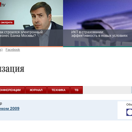
ак строился электронный
ИКТ в страховании:
изнес Банка Москвы?
эффективность в новых условиях
s)
Facebook
ейтинг CNewsInfrastructure 2015:
Информационная безопасность
риглашаем участвовать
бизнеса и госструктур: развитие в
новых условиях
ОНФЕРЕНЦИИ
ЖУРНАЛ
ТЕХНИКА
ТВ
р
Обо
еком 2009