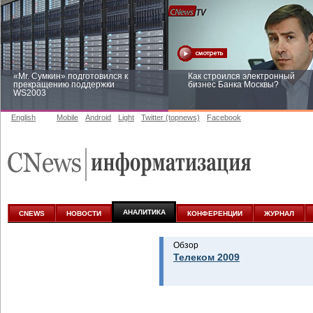
«Mr. Сумкин» подготовился к
Как строился электронный
прекращению поддержки
бизнес Банка Москвы?
WS2003
English
Mobile
Android
Light
Twitter (topnews)
Facebook
Заоблачная оптимизация: как
Рейтинг CNewsInfrastructure 20
Faberlic изменил подход к
приглашаем участвовать
аналитике
АНАЛИТИКА
CNEWS
НОВОСТИ
КОНФЕРЕНЦИИ
ЖУРНАЛ
Обзор
Телеком 2009