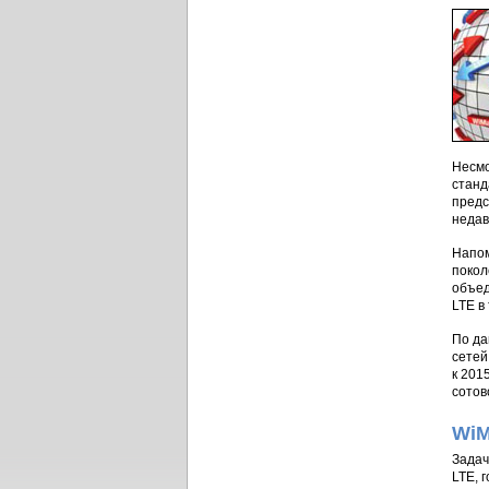
Несмо
станд
предс
недав
Напом
покол
объед
LTE в
По да
сетей
к 201
сотов
WiM
Задач
LTE, 