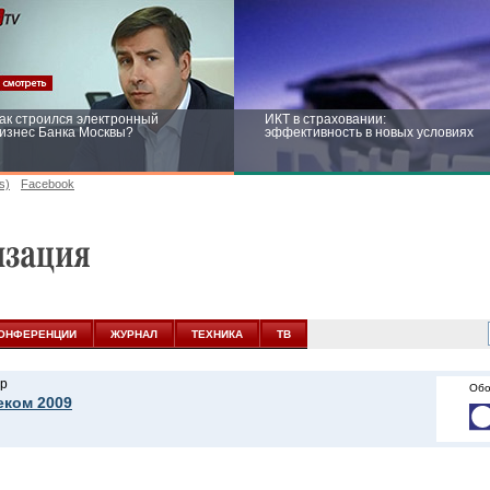
ак строился электронный
ИКТ в страховании:
изнес Банка Москвы?
эффективность в новых условиях
s)
Facebook
ейтинг CNewsInfrastructure 2015:
Информационная безопасность
риглашаем участвовать
бизнеса и госструктур: развитие в
новых условиях
ОНФЕРЕНЦИИ
ЖУРНАЛ
ТЕХНИКА
ТВ
р
Обо
еком 2009