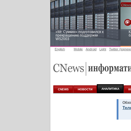
«Mr. Сумкин» подготовился к
К
прекращению поддержки
б
WS2003
English
Mobile
Android
Light
Twitter (topnew
Заоблачная оптимизация: как
Р
Faberlic изменил подход к
п
аналитике
АНАЛИТИКА
CNEWS
НОВОСТИ
К
Обзо
Тел