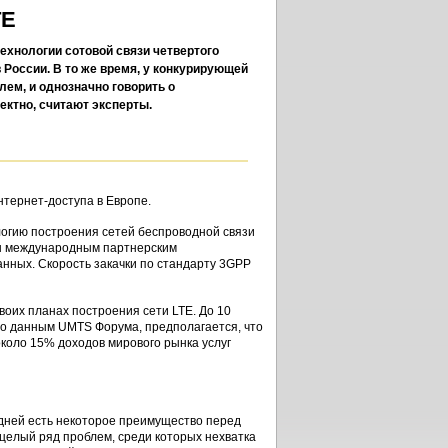
TE
 технологии сотовой связи четвертого
в России. В то же время, у конкурирующей
ем, и однозначно говорить о
ектно, считают эксперты.
нтернет-доступа в Европе.
ологию построения сетей беспроводной связи
ен международным партнерским
анных. Скорость закачки по стандарту 3GPP
воих планах построения сети LTE. До 10
 По данным UMTS Форума, предполагается, что
около 15% доходов мирового рынка услуг
дней есть некоторое преимущество перед
 целый ряд проблем, среди которых нехватка