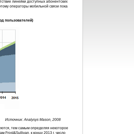
утствие линейки доступных абонентских
этому операторы мобильной связи пока
рд пользователей)
Источник: Analysys Mason, 2008
уются, тем самым определяя некоторое
Frost&Sullivan, к концу 2013 г. число