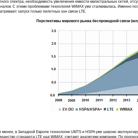
тного спектра, необходимость увеличения емкости магистральных сетей, отс
налов. С этими проблемами технология WiMAX уже сталкивалась. Именно по
атривают запуск только пилотных зон связи LTE.
Перспективы мирового рынка беспроводной связи (мл
е менее, в Западной Европе технологии UMTS и HSPA уже широко эксплуатир
ущество стандарта LTE над WiMAX, считают аналитики компании. По прогнозам 