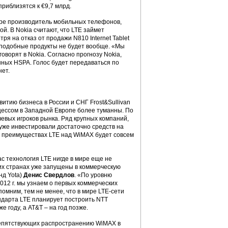
риблизятся к €9,7 млрд.
ире производитель мобильных телефонов,
й. В Nokia считают, что LTE займет
ря на отказ от продажи N810 Internet Tablet
ь подобные продукты не будет вообще. «Мы
говорят в Nokia. Согласно прогнозу Nokia,
нных HSPA. Голос будет передаваться по
нет.
витию бизнеса в России и СНГ Frost&Sullivan
цессом в Западной Европе более туманны. По
евых игроков рынка. Ряд крупных компаний,
уже инвестировали достаточно средств на
 преимуществах LTE над WiMAX будет совсем
с технология LTE нигде в мире еще не
огих странах уже запущены в коммерческую
нд Yota)
Денис Свердлов
. «По уровню
012 г. мы узнаем о первых коммерческих
помним, тем не менее, что в мире LTE-сети
ндарта LTE планирует построить NTT
е году, а AT&T – на год позже.
репятствующих распространению WiMAX в