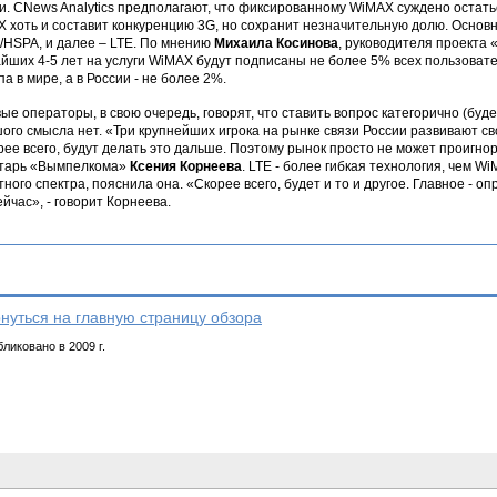
и. CNews Analytics предполагают, что фиксированному WiMAX суждено остат
 хоть и составит конкуренцию 3G, но сохранит незначительную долю. Основн
HSPA, и далее – LTE. По мнению
Михаила Косинова
, руководителя проекта
йших 4-5 лет на услуги WiMAX будут подписаны не более 5% всех пользова
па в мире, а в России - не более 2%.
ые операторы, в свою очередь, говорят, что ставить вопрос категорично (буд
ого смысла нет. «Три крупнейших игрока на рынке связи России развивают св
орее всего, будут делать это дальше. Поэтому рынок просто не может проигнор
етарь «Вымпелкома»
Ксения Корнеева
. LTE - более гибкая технология, чем W
тного спектра, пояснила она. «Скорее всего, будет и то и другое. Главное - о
ейчас», - говорит Корнеева.
нуться на главную страницу обзора
ликовано в 2009 г.