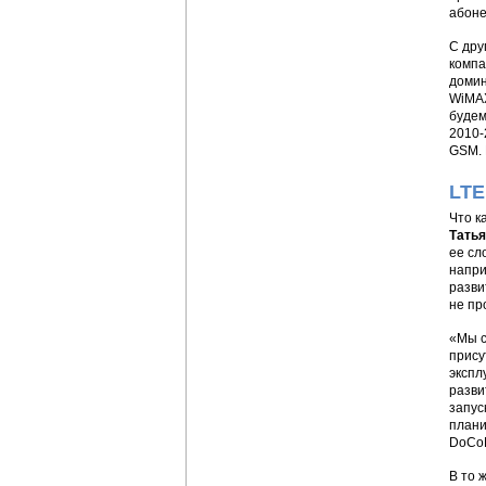
абоне
С дру
компа
домин
WiMAX
будем
2010-
GSM. 
LTE
Что к
Тать
ее сл
напри
разви
не пр
«Мы с
прису
экспл
разви
запус
плани
DoCoM
В то 