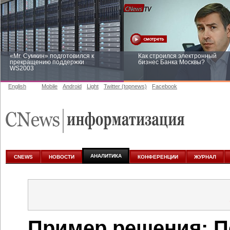
«Mr. Сумкин» подготовился к
Как строился электронный
прекращению поддержки
бизнес Банка Москвы?
WS2003
English
Mobile
Android
Light
Twitter (topnews)
Facebook
Заоблачная оптимизация: как
Рейтинг CNewsInfrastructure 20
Faberlic изменил подход к
приглашаем участвовать
аналитике
АНАЛИТИКА
CNEWS
НОВОСТИ
КОНФЕРЕНЦИИ
ЖУРНАЛ
Пример решения: П