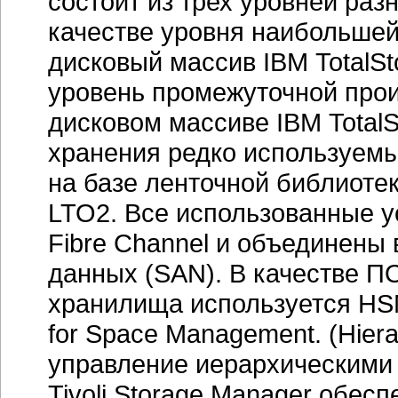
состоит из трех уровней раз
качестве уровня наибольшей
дисковый массив IBM TotalSt
уровень промежуточной прои
дисковом массиве IBM Total
хранения редко используемы
на базе ленточной библиоте
LTO2. Все использованные 
Fibre Channel и объединены
данных (SAN). В качестве П
хранилища используется HSM
for Space Management. (Hier
управление иерархическими
Tivoli Storage Manager обес