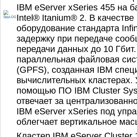
IBM eServer xSeries 455 на 
Intel® Itanium® 2. В качест
оборудование стандарта Infi
задержку при передаче сооб
передачи данных до 10 Гбит
параллельная файловая систе
(GPFS), созданная IBM спец
вычислительных кластерах. 
помощью ПО IBM Cluster Sy
отвечает за централизованн
IBM eServer xSeries под упр
облегчает вертикальное мас
Кластер IBM eServer Cluste