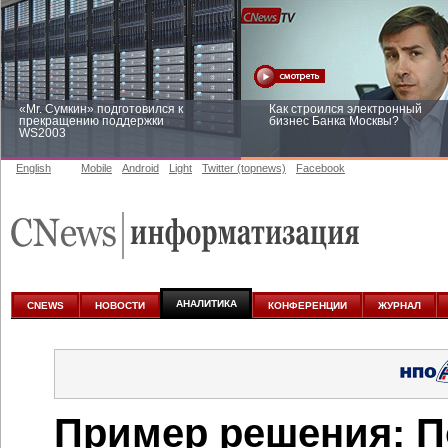
«Mr. Сумкин» подготовился к
Как строился электронный
прекращению поддержки
бизнес Банка Москвы?
WS2003
English
Mobile
Android
Light
Twitter (topnews)
Facebook
Заоблачная оптимизация: как
Рейтинг CNewsInfrastructure 20
Faberlic изменил подход к
приглашаем участвовать
аналитике
АНАЛИТИКА
CNEWS
НОВОСТИ
КОНФЕРЕНЦИИ
ЖУРНАЛ
Пример решения: П