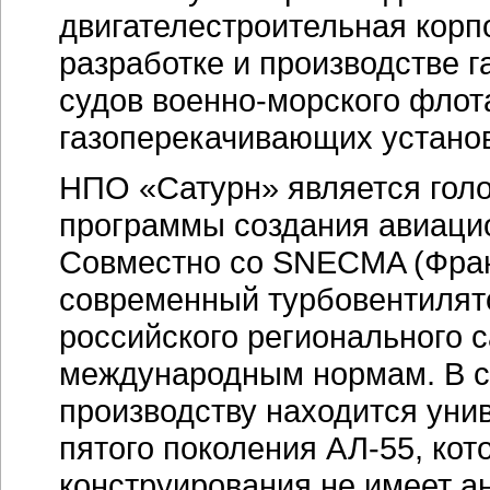
двигателестроительная кор
разработке и производстве г
судов военно-морского флот
газоперекачивающих установ
НПО «Сатурн» является гол
программы создания авиацио
Совместно со SNECMA (Фран
современный турбовентилят
российского регионального 
международным нормам. В ст
производству находится уни
пятого поколения
АЛ-55
, ко
конструирования не имеет а