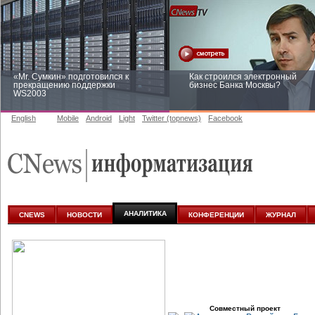
«Mr. Сумкин» подготовился к
Как строился электронный
прекращению поддержки
бизнес Банка Москвы?
WS2003
English
Mobile
Android
Light
Twitter (topnews)
Facebook
Заоблачная оптимизация: как
Рейтинг CNewsInfrastructure 20
Faberlic изменил подход к
приглашаем участвовать
аналитике
АНАЛИТИКА
CNEWS
НОВОСТИ
КОНФЕРЕНЦИИ
ЖУРНАЛ
Совместный проект