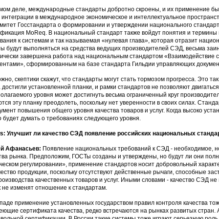
мом деле, международные стандарты добротно скроены, и их применение бы
 интеграции в международное экономическое и интеллектуальное пространс
митет Госстандарта о формировании и утверждении национального стандарта
фикация MoReq. В национальный стандарт также войдут понятия и термины 
вания к системам и так называемая «нулевая глава», которая отразит наци
ы будут выполняться на средства ведущих производителей СЭД, весьма заин
ически завершена работа над национальным стандартом «Взаимодействие 
ентами», сформированным на базе стандарта Гильдии управляющих докумен
жно, скептики скажут, что стандарты могут стать тормозом прогресса. Это так,
 достигли установленной планки, и рамки стандартов не позволяют двигатьс
олагаемого уровня может достигнуть весьма ограниченный круг производите
тся эту планку преодолеть, поскольку нет уверенности в своих силах. Станд
умент повышения общего уровня качества товаров и услуг. Когда высоко уст
 будет думать о требованиях следующего уровня.
: Улучшит ли качество СЭД появление российских национальных станда
ей Афанасьев:
Появление национальных требований к СЭД - необходимое, н
тва рынка. Предположим, ГОСТы созданы и утверждены, но будут ли они пол
ческом регулировании», применение стандартов носит добровольный характе
чество продукции, поскольку отсутствуют действенные рычаги, способные за
роизводства качественных товаров и услуг. Иными словами - качество СЭД не 
 не изменят отношение к стандартам.
паде применение установленных государством правил контроля качества тоже
еющие сертификата качества, редко встречаются на рынках развитых стран. 
вольной сертификации. В России такие системы тоже играют серьезную роль 