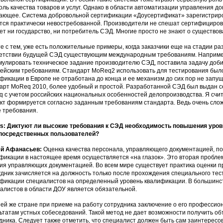
оль качества товаров и услуг. Однако в области автоматизации управления 
ающее. Система добровольной сертификации «Доусертификат» зарегистриров
тся практически невостребованной. Производители не спешат сертифицироват
ет ни государство, ни потребитель СЭД. Многие просто не знают о существ
е с тем, уже есть положительные примеры, когда заказчики еще на стадии ра
етствии будущей СЭД существующим международным требованиям. Например
улировать техническое задание производителю СЭД, поставила задачу доби
ейским требованиям. Стандарт MoReq2 использовать для тестирования было
фикации в Европе не отработана до конца и ее механизм до сих пор не запу
арт MoReq 2010, более удобный и простой. Разработанной СЭД был выдан с
 с учетом российских национальных особенностей делопроизводства. Я счи
кт формируется согласно заданным требованиям стандарта. Ведь очень сло
 требования.
: Диктуют ли высокие требования к СЭД необходимость повышения уровн
епосредственных пользователей?
ей Афанасьев:
Оценка качества персонала, управляющего документацией, 
фикации в настоящее время осуществляется «на глазок». Это вторая пробле
ия управляющих документацией. Во всем мире существует практика оценки п
дник зачисляется на должность только после прохождения специального тест
фикации специалистов на определенный уровень квалификации. В большинс
алистов в области ДОУ является обязательной.
ей же стране при приеме на работу сотрудника заключение о его профессион
ьтатам устных собеседований. Такой метод не дает возможности получить о
дника. Следует также отметить, что специалист должен быть сам заинтересов