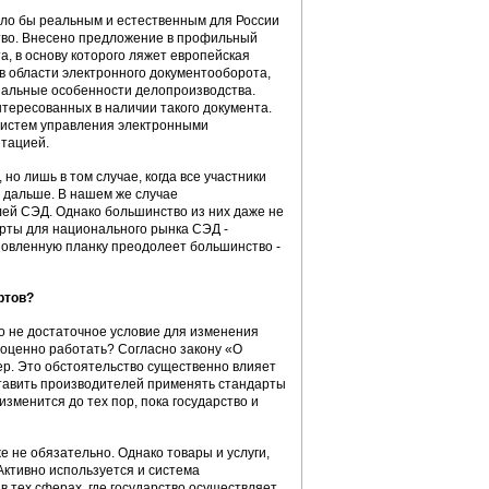
ло бы реальным и естественным для России
тво. Внесено предложение в профильный
, в основу которого ляжет европейская
в области электронного документооборота,
ональные особенности делопроизводства.
тересованных в наличии такого документа.
систем управления электронными
тацией.
 но лишь в том случае, когда все участники
я дальше. В нашем же случае
лей СЭД. Однако большинство из них даже не
арты для национального рынка СЭД -
ановленную планку преодолеет большинство -
ртов?
о не достаточное условие для изменения
ноценно работать? Согласно закону «О
р. Это обстоятельство существенно влияет
ставить производителей применять стандарты
изменится до тех пор, пока государство и
 не обязательно. Однако товары и услуги,
Активно используется и система
в тех сферах, где государство осуществляет