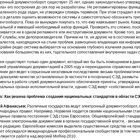
ронный документооборот существует 25 лет, однако законодательно утвер
ла» его построения до сих пор не разработаны. Не регламентированы функ
еленного рода задач, не утвержден словарь терминов. При этом страдает в 
о в деталях оценить возможности системы и самостоятельно обозначить тр
ентооборота. Пока он вынужден покупать то, что ему навязывает рынок. Каж
альной и имеющей необходимый набор функций. Проверить это сложно, пос
ривается ни в одном регламенте или инструктивном документе. Кроме того,
Т-службы, или делопроизводители. Причем ни те, ни другие не в состоянии к
алистов, находящихся на стыке проблем, равноценно владеющих как информ
Крайне редко система выбирается на основании глубокого изучения рынка пр
рования большинства из них, тщательного сопоставления внутренних задач 
ня существует только один документ, который мог бы быть помощником в да
ией управляющих документацией в 2005 году и переизданное справочно-метод
яние дел ведет к серьезным негативным последствиям: весьма проблематичн
дсказуемо качество установленных (в частности в госорганах) СЭД, размыты
менты в работе служб документационного обеспечения приняты, утверждена 
альных органах исполнительной власти, однако СЭД живут «собственной жи
: Как решена проблема создания национальных стандартов в области СЭ
ей Афанасьев:
Различные государства ведут электронный документооборот,
народных правил. Например, Норвегия гордится своими национальными ста
диные правила построения СЭД стран Евросоюза. Общеевропейский стандар
ления электронными документами в органах государственной власти, - весь
ю редакцию. Европейская комиссия выделила существенные средства на пров
лет обсуждался международным профессиональным сообществом (в том числе 
лжается работа над версией MoReq-2010.