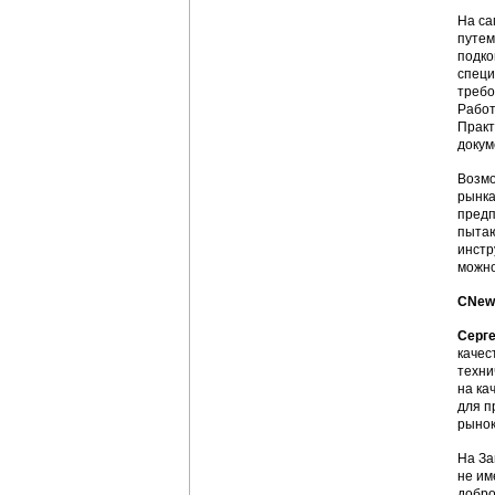
На са
путем
подко
специ
требо
Работ
Практ
докум
Возмо
рынка
предп
пытаю
инстр
можно
CNews
Серг
качес
техни
на ка
для п
рынок
На За
не им
добро