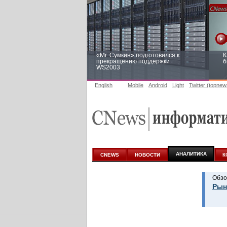
«Mr. Сумкин» подготовился к
К
прекращению поддержки
б
WS2003
English
Mobile
Android
Light
Twitter (topnew
Заоблачная оптимизация: как
Р
Faberlic изменил подход к
п
аналитике
АНАЛИТИКА
CNEWS
НОВОСТИ
К
Обзо
Рын