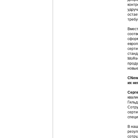
контр
удруч
остае
требу
Вмест
соотв
сформ
европ
серти
станд
MoReq
проду
новые
CNews
их н
Серг
квали
Гильд
Сотру
серти
специ
В наш
резул
сотру