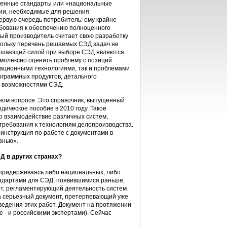
жденные стандарты или «национальные
ции, необходимые для решения
первую очередь потребитель: ему крайне
ебования к обеспечению полноценного
дый производитель считает свою разработку
кольку перечень решаемых СЭД задач не
 решающей силой при выборе СЭД являются
омплексно оценить проблему с позиций
ационными технологиями, так и проблемами
ограммных продуктов, детального
с возможностями СЭД.
нном вопросе. Это справочник, выпущенный
ическое пособие в 2010 году. Такое
о взаимодействие различных систем,
 требования к технологиям делопроизводства.
инструкция по работе с документами в
знью».
Д в других странах?
 придерживаясь либо национальных, либо
ндартами для СЭД, появившимися раньше,
т, регламентирующий деятельность систем
ма серьезный документ, претерпевающий уже
едения этих работ. Документ на протяжении
- и российскими экспертами). Сейчас