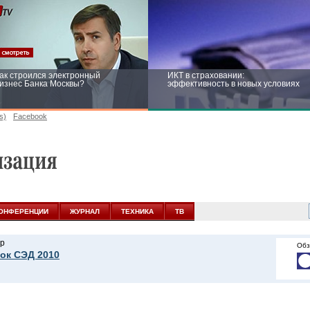
ак строился электронный
ИКТ в страховании:
изнес Банка Москвы?
эффективность в новых условиях
s)
Facebook
ейтинг CNewsInfrastructure 2015:
Информационная безопасность
риглашаем участвовать
бизнеса и госструктур: развитие в
новых условиях
ОНФЕРЕНЦИИ
ЖУРНАЛ
ТЕХНИКА
ТВ
р
Обз
ок СЭД 2010