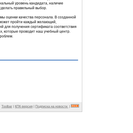
нальный уровень кандидата, наличие
 сделать правильный выбор.
мы оценки качества персонала. В созданной
сможет пройти каждый желающий,
ний для получения сертификата соответствия
х, которые проводит наш учебный центр.
проблем.
Toolbar
|
КПК-версия
|
Подписка на новости
|