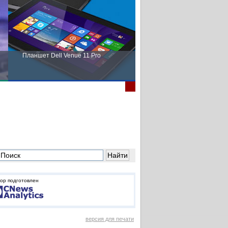
Планшет Dell Venue 11 Pro
Пора выбирать Fujitsu!
ор подготовлен
версия для печати