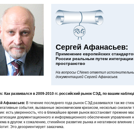
Сергей Афанасьев:
Применение европейских стандарто
России реальным путем интеграции
пространство
На вопросы CNews ответил исполнительны
документацией Сергей Афанасьев.
: Как развивался в 2009-2010 гг. российский рынок СЭД, по вашим набл
ей Афанасьев:
В течение последнего года рынок СЭД развивался так же стихи
Негативные события, вызванные экономическим кризисом, несколько снизили 
ие: есть уверенность, что в ближайшее время рынок восстановит прежние ма
атизации документационного и информационного обеспечения управления н
ема в другом: к сожалению, стихийное развитие рынка и негативное влияние 
ботит. Это дезориентирует заказчика.