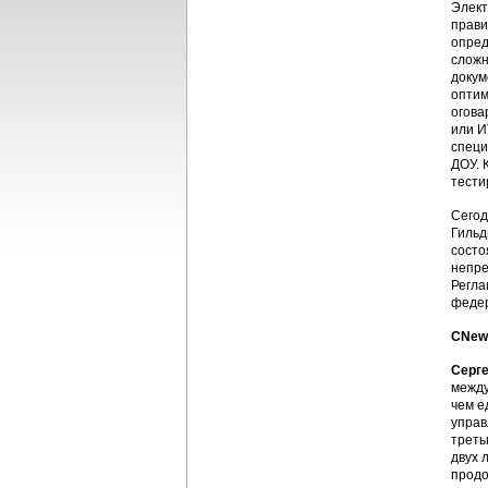
Элект
прави
опред
сложн
докум
оптим
огова
или И
специ
ДОУ. 
тести
Сегод
Гильд
состо
непре
Регла
федер
CNews
Серг
между
чем е
управ
треть
двух 
продо