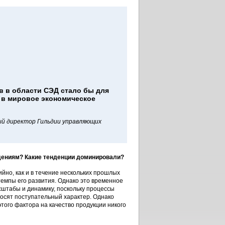
в в области СЭД стало бы для
 в мировое экономическое
й директор Гильдии управляющих
юдениям? Какие тенденции доминировали?
йно, как и в течение нескольких прошлых
темпы его развития. Однако это временное
сштабы и динамику, поскольку процессы
осят поступательный характер. Однако
этого фактора на качество продукции никого