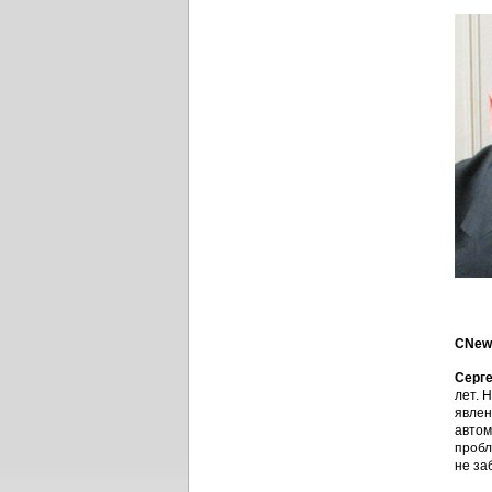
CNews
Серг
лет. 
явлен
автом
пробл
не за