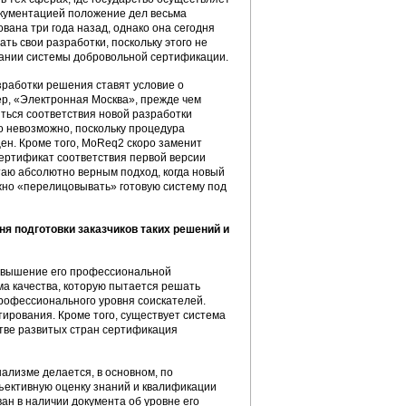
документацией положение дел весьма
ана три года назад, однако она сегодня
ь свои разработки, поскольку этого не
овании системы добровольной сертификации.
зработки решения ставят условие о
, «Электронная Москва», прежде чем
ться соответствия новой разработки
 невозможно, поскольку процедура
щен. Кроме того, MoReq2 скоро заменит
ертификат соответствия первой версии
таю абсолютно верным подход, когда новый
жно «перелицовывать» готовую систему под
я подготовки заказчиков таких решений и
повышение его профессиональной
ма качества, которую пытается решать
рофессионального уровня соискателей.
ирования. Кроме того, существует система
тве развитых стран сертификация
ализме делается, в основном, по
бъективную оценку знаний и квалификации
ан в наличии документа об уровне его