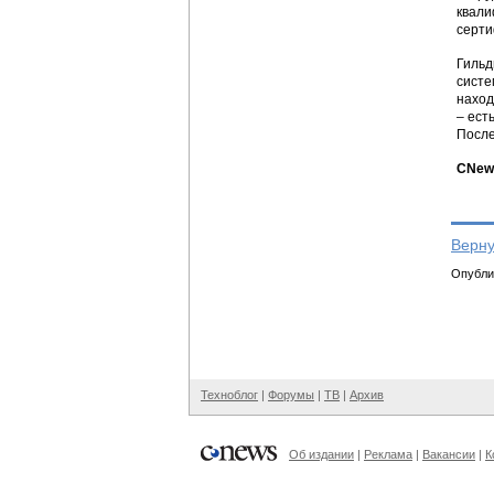
квали
серти
Гильд
систе
наход
– ест
После
CNews
Верну
Опублик
Техноблог
|
Форумы
|
ТВ
|
Архив
Об издании
|
Реклама
|
Вакансии
|
К