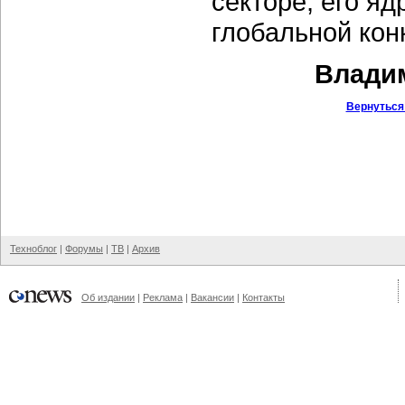
секторе, его яд
глобальной кон
Владим
Вернуться
Техноблог
|
Форумы
|
ТВ
|
Архив
Об издании
|
Реклама
|
Вакансии
|
Контакты