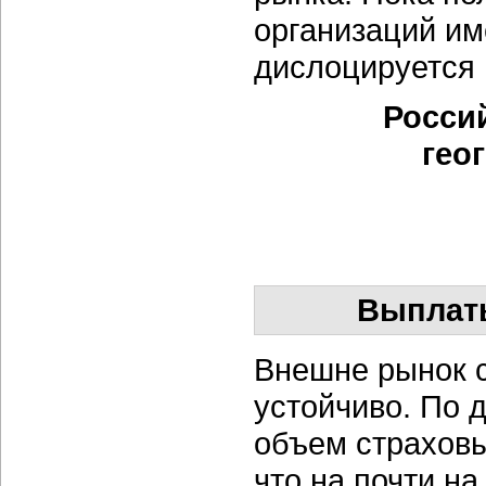
организаций и
дислоцируется 
Росси
гео
Выплаты
Внешне рынок с
устойчиво. По 
объем страховы
что на почти н