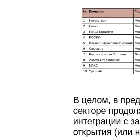
№
Компания
Го
1
Ингосстрах
Мос
2
Согаз
Мос
3
РЕСО-Гарантия
Мос
4
РОСНО
Мос
5
Военно-Страховая компания
Мос
6
Согласие
Мос
7
Росгосстрах — Столица
Лю
8
Альфа-Страхование
Мос
9
МАКС
Мос
10
Уралсиб
Мос
В целом, в пре
секторе продол
интеграции с 
открытия (или 