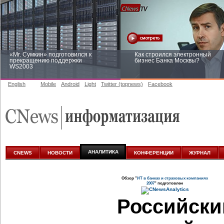
«Mr. Сумкин» подготовился к
Как строился электронный
прекращению поддержки
бизнес Банка Москвы?
WS2003
English
Mobile
Android
Light
Twitter (topnews)
Facebook
Заоблачная оптимизация: как
Рейтинг CNewsInfrastructure 20
Faberlic изменил подход к
приглашаем участвовать
аналитике
АНАЛИТИКА
CNEWS
НОВОСТИ
КОНФЕРЕНЦИИ
ЖУРНАЛ
Обзор "
ИТ в банках и страховых компаниях
2007
" подготовлен
Российский