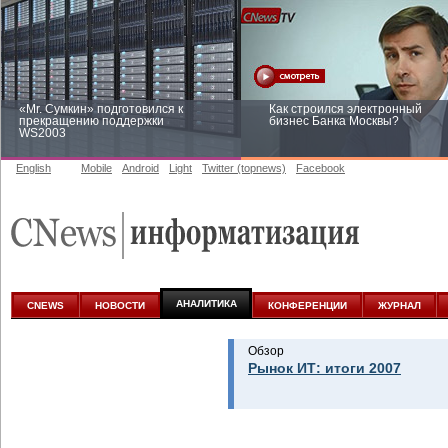
«Mr. Сумкин» подготовился к
Как строился электронный
прекращению поддержки
бизнес Банка Москвы?
WS2003
English
Mobile
Android
Light
Twitter (topnews)
Facebook
Заоблачная оптимизация: как
Рейтинг CNewsInfrastructure 20
Faberlic изменил подход к
приглашаем участвовать
аналитике
АНАЛИТИКА
CNEWS
НОВОСТИ
КОНФЕРЕНЦИИ
ЖУРНАЛ
Обзор
Рынок ИТ: итоги 2007