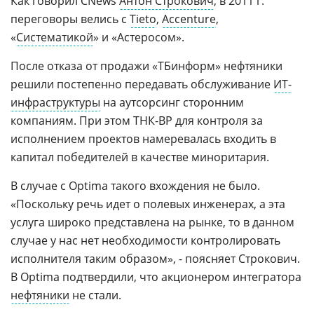
Как говорил CNews
Антон Строкович
, в 2011 г.
переговоры велись с
Tieto
,
Accenture
,
«
Систематикой
» и «Астеросом».
После отказа от продажи «ТБинформ» нефтяники
решили постепенно передавать обслуживание
ИТ-
инфраструктуры
на аутсорсинг сторонним
компаниям. При этом ТНК-BP для контроля за
исполнением проектов намеревалась входить в
капитал победителей в качестве миноритария.
В случае с Optima такого вхождения не было.
«Поскольку речь идет о полевых инженерах, а эта
услуга широко представлена на рынке, то в данном
случае у нас нет необходимости контролировать
исполнителя таким образом», - поясняет Строкович.
В Optima подтвердили, что акционером интегратора
нефтяники
не стали.