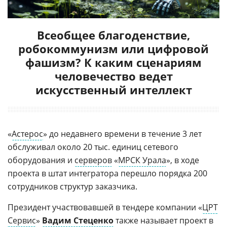
Всеобщее благоденствие,
робокоммунизм или цифровой
фашизм? К каким сценариям
человечество ведет
искусственный интеллект
«
Астерос
» до недавнего времени в течение 3 лет
обслуживал около 20 тыс. единиц сетевого
оборудования и
серверов
«
МРСК Урала
», в ходе
проекта в штат интегратора перешло порядка 200
сотрудников структур заказчика.
Президент участвовавшей в тендере компании «
ЦРТ
Сервис
»
Вадим Стеценко
также называет проект в