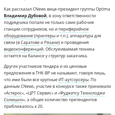
Как рассказал CNews вице-президент группы Optima
Владимир Дубовой
, в зону ответственности
подрядчика попали не только сами рабочие
станции сотрудников, но и
периферийное
оборудование
(
принтеры
и т.п.), аппаратура для
связи (в
Саратове
и
Рязани
) и проведения
видеоконференций
. Обслуживаемая техника
остается на балансе у структур заказчика.
Других участников тендера и их ценовые
предложения в ТНК-BP не называют, говоря лишь,
что ими были все крупные
ИТ-аутсорсеры
. По
данным CNews, участие в конкурсе также принимали
«
Астерос
», «ЦРТ Сервис» и «
Фуджитсу Технолоджи
Солюшнз
», а общее количество претендентов
приближалось к 20.