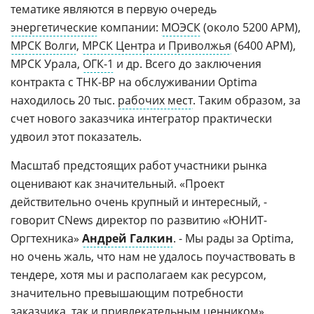
тематике являются в первую очередь
энергетические
компании:
МОЭСК
(около 5200 АРМ),
МРСК Волги
,
МРСК Центра и Приволжья
(6400 АРМ),
МРСК Урала,
ОГК-1
и др. Всего до заключения
контракта с ТНК-BP на обслуживании Optima
находилось 20 тыс.
рабочих мест
. Таким образом, за
счет нового заказчика интегратор практически
удвоил этот показатель.
Масштаб предстоящих работ участники рынка
оценивают как значительный. «Проект
действительно очень крупный и интересный, -
говорит CNews директор по развитию «ЮНИТ-
Оргтехника»
Андрей Галкин
. - Мы рады за Optima,
но очень жаль, что нам не удалось поучаствовать в
тендере, хотя мы и располагаем как ресурсом,
значительно превышающим потребности
заказчика, так и привлекательным ценником».