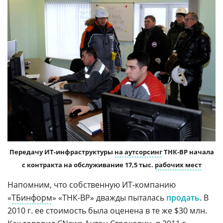
Передачу ИТ-инфраструктуры
на аутсорсинг
ТНК-BP начала
с контракта на обслуживание 17,5 тыс.
рабочих мест
Напомним, что собственную ИТ-компанию
«
ТБинформ
» «ТНК-BP» дважды пыталась
продать
. В
2010 г. ее стоимость была оценена в те же $30 млн.