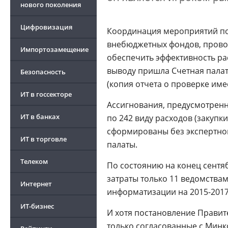
нового поколения
Цифровизация
Координация мероприятий п
внебюджетных фондов, пров
Импортозамещение
обеспечить эффективность ра
выводу пришла Счетная палата
Безопасность
(копия отчета о проверке име
ИТ в госсекторе
Ассигнования, предусмотрен
ИТ в банках
по 242 виду расходов (закупк
сформированы без экспертной
ИТ в торговле
палаты.
Телеком
По состоянию на конец сентя
затраты только 11 ведомствам,
Интернет
информатизации на 2015-2017 
ИТ-бизнес
И хотя постановление Прави
только согласованные с Минк