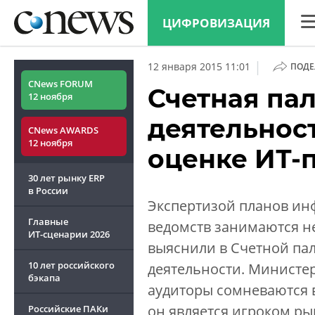
ЦИФРОВИЗАЦИЯ
CN
|
12 января 2015 11:01
ПОДЕ
Ана
CNews FORUM
Счетная па
12 ноября
Кон
деятельнос
CNews AWARDS
Мар
12 ноября
оценке ИТ-
Тех
30 лет рынку ERP
ТВ
в России
Экспертизой планов и
Главные
ведомств занимаются н
ИТ-сценарии
2026
выяснили в Счетной пал
10 лет российского
деятельности. Министер
бэкапа
аудиторы сомневаются 
он является игроком р
Российские ПАКи