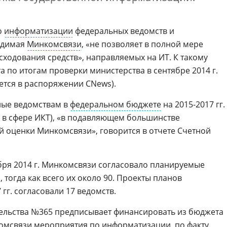
о
информатизации
федеральных ведомств и
одимая
Минкомсвязи
, «не позволяет в полной мере
сходования средств», направляемых на ИТ. К такому
 по итогам проверки министерства в сентябре 2014 г.
ется в распоряжении CNews).
ные ведомствам в
федеральном бюджете
на 2015-2017 гг.
и в сфере ИКТ), «в подавляющем большинстве
 оценки Минкомсвязи», говорится в отчете Счетной
бря 2014 г. Минкомсвязи согласовало планируемые
 тогда как всего их около 90. Проекты планов
гг. согласовали 17 ведомств.
тельства №365 предписывает финансировать из бюджета
омсвязи мероприятия по информатизации, по факту