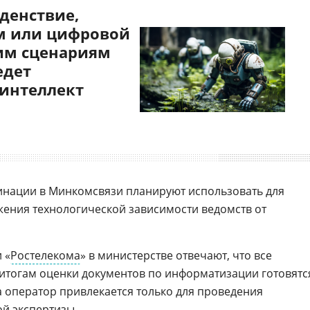
денствие,
 или цифровой
им сценариям
едет
 интеллект
инации в Минкомсвязи планируют использовать для
ения технологической зависимости ведомств от
 «
Ростелекома
» в министерстве отвечают, что все
итогам оценки документов по информатизации готовятс
а оператор привлекается только для проведения
ой экспертизы.