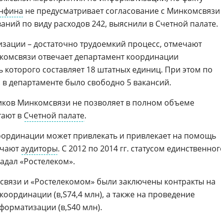
нфина
не предусматривает согласование с Минкомсвязи
ний по виду расходов 242, выяснили в Счетной палате.
зации – достаточно трудоемкий процесс, отмечают
инкомсвязи отвечает департамент координации
 которого составляет 18 штатных единиц. При этом по
. в департаменте было свободно 5 вакансий.
иков Минкомсвязи не позволяет в полном объеме
тают в
Счетной палате
.
координации может привлекать и привлекает на помощь
ечают
аудиторы
. С 2012 по 2014 гг. статусом единственно
адал «Ростелеком».
мсвязи и «Ростелекомом» были заключены контракты на
 координации (
74,4 млн), а также на проведение
форматизации (
40 млн).