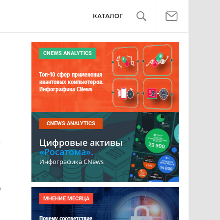
КАТАЛОГ
CNEWS ANALYTICS
Топ-10 сфер применения
квантовых компьютеров.
Инфографика CNews
CNEWS ANALYTICS
Цифровые активы
х
«Росатома».
Инфографика CNews
о
МНЕНИЕ МЕСЯЦА
Почему соответствие