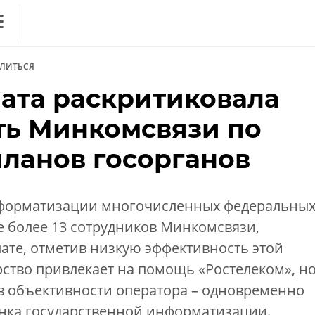
ews
ЛИТЬСЯ
литика
лата раскритиковала
ференции
ть Минкомсвязи по
кет
планов госорганов
ника
нформатизации многочисленных федеральны
е более 13 сотрудников Минкомсвязи,
ате, отметив низкую эффективность этой
ство привлекает на помощь «Ростелеком», н
в объективности оператора – одновременно
ынка государственной информатизации.