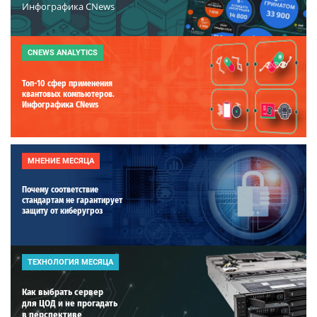
Инфографика CNews
CNEWS ANALYTICS
Топ-10 сфер применения
квантовых компьютеров.
Инфографика CNews
МНЕНИЕ МЕСЯЦА
Почему соответствие
стандартам не гарантирует
защиту от киберугроз
ТЕХНОЛОГИЯ МЕСЯЦА
Как выбрать сервер
для ЦОД и не прогадать
в перспективе