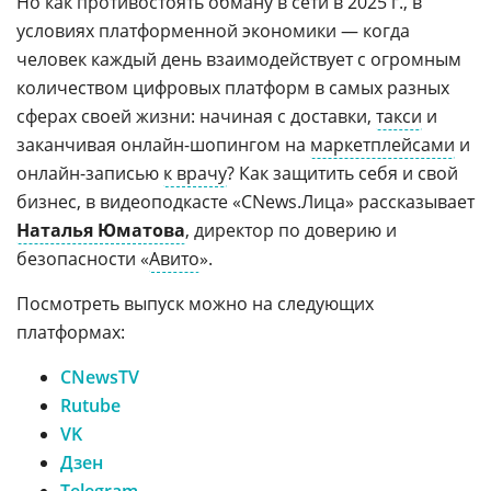
Но как противостоять обману в сети в 2025 г., в
условиях платформенной экономики — когда
человек каждый день взаимодействует с огромным
количеством цифровых платформ в самых разных
сферах своей жизни: начиная с доставки,
такси
и
заканчивая онлайн-шопингом на
маркетплейсами
и
онлайн-записью
к врачу
? Как защитить себя и свой
бизнес, в видеоподкасте «CNews.Лица» рассказывает
Наталья Юматова
, директор по доверию и
безопасности «
Авито
».
Посмотреть выпуск можно на следующих
платформах:
CNewsTV
Rutube
VK
Дзен