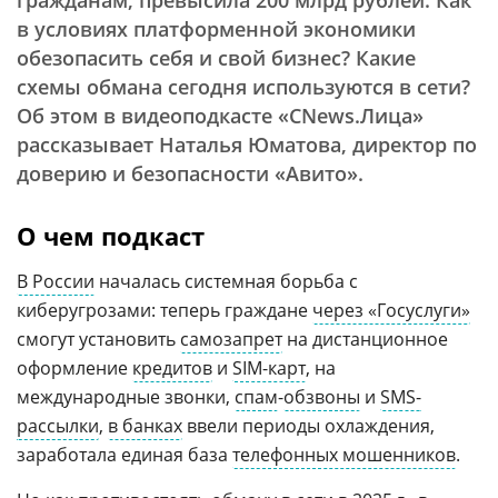
гражданам, превысила 200 млрд рублей. Как
в условиях платформенной экономики
обезопасить себя и свой бизнес? Какие
схемы обмана сегодня используются в сети?
Об этом в видеоподкасте «CNews.Лица»
рассказывает Наталья Юматова, директор по
доверию и безопасности «Авито».
О чем подкаст
В России
началась системная борьба с
киберугрозами: теперь граждане
через «Госуслуги»
смогут установить
самозапрет
на дистанционное
оформление
кредитов
и
SIM-карт
, на
международные звонки,
спам
-
обзвоны
и
SMS-
рассылки
,
в банках
ввели периоды охлаждения,
заработала единая база
телефонных мошенников
.