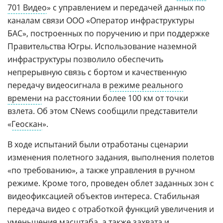
701 Видео
» с управлением и передачей данных по
каналам связи ООО «Оператор инфраструктуры
БАС», построенных по поручению и при поддержке
Правительства Югры. Использование наземной
инфраструктуры позволило обеспечить
непрерывную связь с бортом и качественную
передачу видеосигнала в
режиме реального
времени
на расстоянии более 100 км от точки
взлета. Об этом CNews сообщили представители
«
Геоскан
».
В ходе испытаний были отработаны сценарии
изменения полетного задания, выполнения полетов
«по требованию», а также управления в ручном
режиме. Кроме того, проведен облет заданных зон с
видеофиксацией объектов интереса. Стабильная
передача видео с отработкой функций увеличения и
уменьшения масштаба, а также захвата и