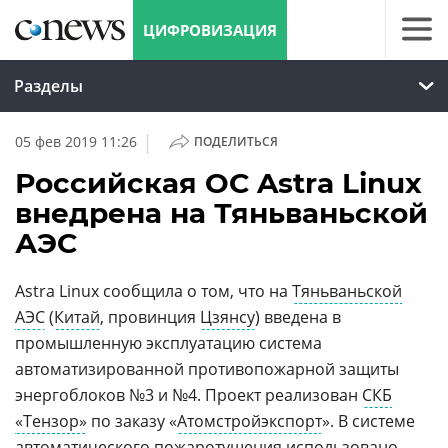
ЦИФРОВИЗАЦИЯ
Разделы
|
05 фев 2019 11:26
ПОДЕЛИТЬСЯ
Российская ОС Astra Linux
внедрена на Тяньваньской
АЭС
Astra Linux сообщила о том, что на
Тяньваньской
АЭС
(
Китай
, провинция
Цзянсу
) введена в
промышленную эксплуатацию система
автоматизированной противопожарной защиты
энергоблоков №3 и №4. Проект реализован
СКБ
«Тензор»
по заказу «
Атомстройэкспорт
». В системе
автоматического пожаротушения использовано