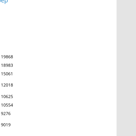
бер
19868
18983
15061
12018
10625
10554
9276
9019