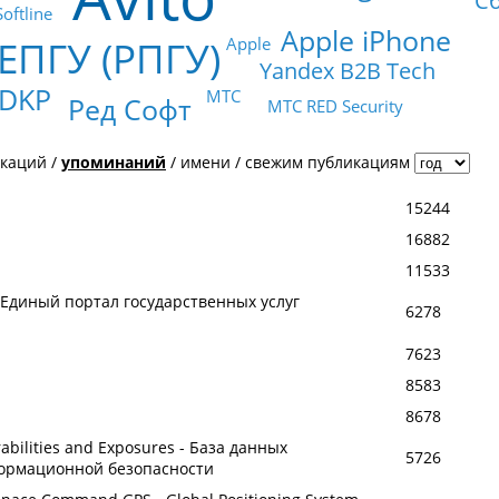
С
Softline
Apple iPhone
ЕПГУ (РПГУ)
Apple
Yandex B2B Tech
 DKP
МТС
Ред Софт
МТС RED Security
икаций
/
упоминаний
/
имени
/
свежим публикациям
15244
16882
11533
- Единый портал государственных услуг
6278
7623
8583
8678
bilities and Exposures - База данных
5726
ормационной безопасности