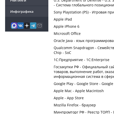
U.S. Department of Defense - U.S.
Рейтинги
- Система глобального позицион
Инфографика
Sony Playstation (PS) - Игровая пр
Apple iPad
Apple iPhone 6
Microsoft Office
Oracle Java - язык программиров
Qualcomm Snapdragon - Семейство
Chip - SoC
1С:Предприятие - 1C:Enterprise
Госзакупки РФ - Официальный са
товаров, выполнение работ, оказан
информационная система в сфере
Google Play - Google Store - Googl
Apple Mac - Apple Macintosh
Apple - App Store
Mozilla Firefox - браузер
Минпромторг РФ - Реестр ТОРП -