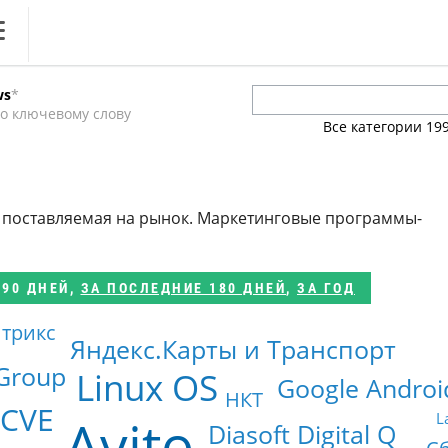
ews
ws
*
литика
о ключевому слову
Все категории
19
ференции
кет
и, поставляемая на рынок. Маркетинговые программы-
ника
 90 ДНЕЙ
,
ЗА ПОСЛЕДНИЕ 180 ДНЕЙ
,
ЗА ГОД
итрикс
Яндекс.Карты и Транспорт
 Group
Linux OS
Google Androi
НКТ
 CVE
Avito
L
Diasoft Digital Q