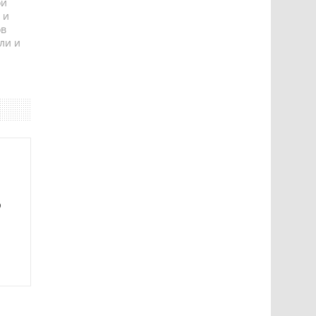
ой
 и
ов
ли и
ю