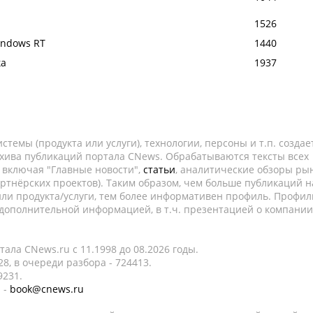
1526
Windows RT
1440
ка
1937
темы (продукта или услуги), технологии, персоны и т.п. создае
рхива публикаций портала CNews. Обрабатываются тексты всех
, включая "Главные новости",
статьи
, аналитические обзоры рын
ртнёрских проектов). Таким образом, чем больше публикаций н
ли продукта/услуги, тем более информативен профиль. Профил
 дополнительной информацией, в т.ч. презентацией о компании
ала CNews.ru c 11.1998 до 08.2026 годы.
8, в очереди разбора - 724413.
9231.
 -
book@cnews.ru