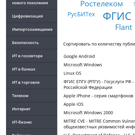
Ростелеком
нового поколения
ФГИС 
РусБИТех
Цифровизация
Flant
Импортозамещение
Безопасность
Сортировать по
количеству публ
ИТ в госсекторе
Google Android
Microsoft Windows
ИТ в банках
Linux OS
ФГИС ЕПГУ (РПГУ) - Госуслуги РФ 
ИТ в торговле
Российской Федерации
Телеком
Apple iPhone - серия смартфонов
Apple iOS
Интернет
Microsoft Windows 2000
MITRE CVE - MITRE Common Vulnera
ИТ-бизнес
общеизвестных уязвимостей инф