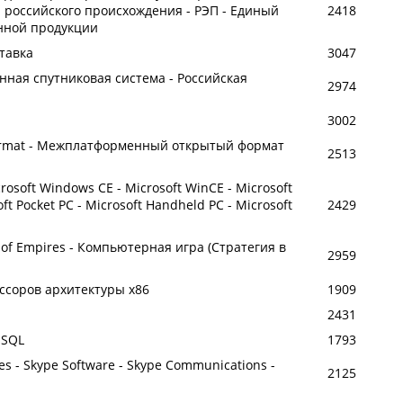
 российского происхождения - РЭП - Единый
2418
нной продукции
ставка
3047
ная спутниковая система - Российская
2974
3002
Format - Межплатформенный открытый формат
2513
rosoft Windows CE - Microsoft WinCE - Microsoft
t Pocket PC - Microsoft Handheld PC - Microsoft
2429
e of Empires - Компьютерная игра (Стратегия в
2959
ессоров архитектуры x86
1909
2431
SSQL
1793
es - Skype Software - Skype Communications -
2125