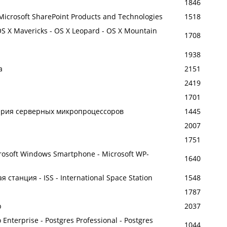
1846
 Microsoft SharePoint Products and Technologies
1518
S X Mavericks - OS X Leopard - OS X Mountain
1708
1938
а
2151
2419
1701
- Серия серверных микропроцессоров
1445
2007
1751
rosoft Windows Smartphone - Microsoft WP-
1640
танция - ISS - International Space Station
1548
1787
р
2037
 Enterprise - Postgres Professional - Postgres
1044