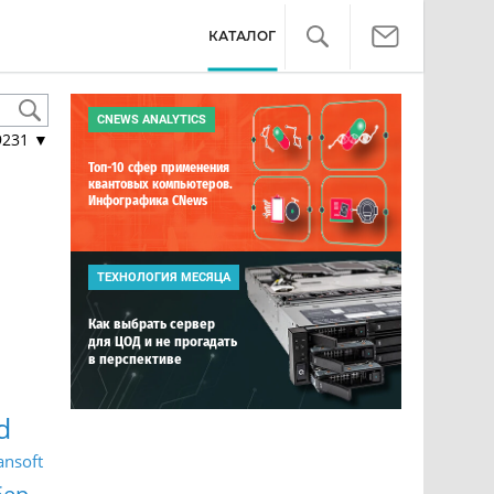
КАТАЛОГ
CNEWS ANALYTICS
9231
▼
Топ-10 сфер применения
квантовых компьютеров.
Инфографика CNews
ТЕХНОЛОГИЯ МЕСЯЦА
Как выбрать сервер
для ЦОД и не прогадать
в перспективе
d
ansoft