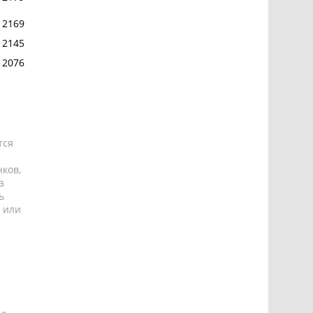
2169
2145
2076
тся
ков,
а
ь
 или