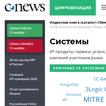
ЦИФРОВИЗАЦИЯ
CN
Индексная книга (каталог) CNe
Ана
Получите все материалы CNews п
CNews FORUM
12 ноября
Кон
Системы
CNews AWARDS
Мар
12 ноября
ИТ-продукты, сервисы, услуг
Тех
кампаний участников рынка
30 лет рынку ERP
ТВ
в России
КЛЮЧЕВЫЕ
ЗА ПОСЛЕДНИЕ
Главные
1С-Б
ИТ-сценарии
2026
PostgreSQL
3Logic
10 лет российского
бэкапа
Directum
MITRE
VK
Российские ПАКи