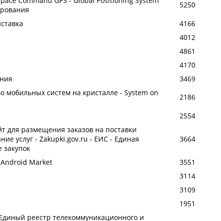
 Space Command GPS - Global Positioning System
5250
ирования
иставка
4166
4012
4861
4170
ания
3469
 мобильных систем на кристалле - System on
2186
2554
йт для размещения заказов на поставки
ие услуг - Zakupki.gov.ru - ЕИС - Единая
3664
 закупок
e Android Market
3551
3114
3109
1951
 Единый реестр телекоммуникационного и