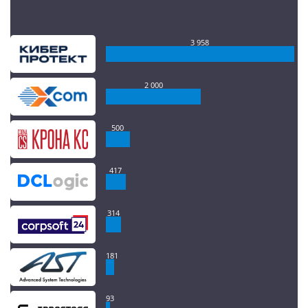
3 958
2 000
500
417
314
181
93