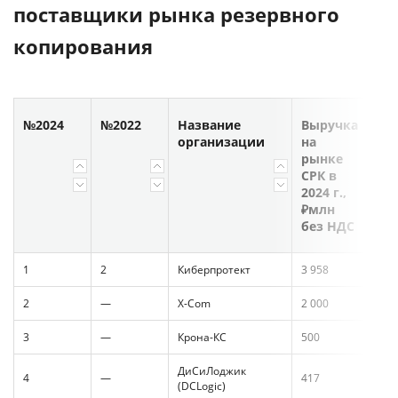
поставщики рынка резервного
копирования
№2024
№2022
Название
Выручка
организации
на
рынке
СРК в
2024 г.,
₽млн
без НДС
1
2
Киберпротект
3 958
2
—
X-Com
2 000
3
—
Крона-КС
500
ДиСиЛоджик
4
—
417
(DCLogic)