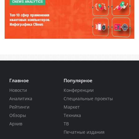
CNEWS ANALYTICS
Топ-10 сфер применения
квантовых компьютеров.
Инфографика CNews
Главное
Популярное
Новости
Конференции
Аналитика
Специальные проекты
Рейтинги
Маркет
Обзоры
Техника
Архив
ТВ
Печатные издания