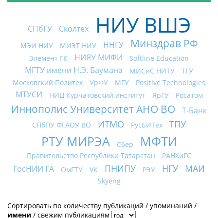
НИУ ВШЭ
СПбГУ
Сколтех
Минздрав РФ
ННГУ
МЭИ НИУ
МИЭТ НИУ
НИЯУ МИФИ
Элемент ГК
Softline Education
МГТУ имени Н.Э. Баумана
МИСиС НИТУ
ТГУ
Московский Политех
УрФУ
МГУ
Positive Technologies
МТУСИ
НИЦ Курчатовский институт
ЯрГУ
Росатом
Иннополис Университет АНО ВО
Т-Банк
ИТМО
ТПУ
СПбПУ ФГАОУ ВО
РусБИТех
РТУ МИРЭА
МФТИ
Сбер
Правительство Республики Татарстан
РАНХиГС
ПНИПУ
НГУ
МАИ
ГосНИИ ГА
ОмГТУ
VK
РЭУ
Skyeng
Сортировать по
количеству публикаций
/
упоминаний
/
имени
/
свежим публикациям