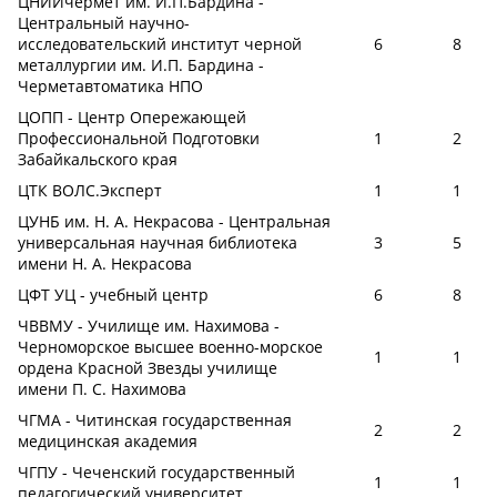
ЦНИИчермет им. И.П.Бардина -
Центральный научно-
исследовательский институт черной
6
8
металлургии им. И.П. Бардина -
Черметавтоматика НПО
ЦОПП - Центр Опережающей
Профессиональной Подготовки
1
2
Забайкальского края
ЦТК ВОЛС.Эксперт
1
1
ЦУНБ им. Н. А. Некрасова - Центральная
универсальная научная библиотека
3
5
имени Н. А. Некрасова
ЦФТ УЦ - учебный центр
6
8
ЧВВМУ - Училище им. Нахимова -
Черноморское высшее военно-морское
1
1
ордена Красной Звезды училище
имени П. С. Нахимова
ЧГМА - Читинская государственная
2
2
медицинская академия
ЧГПУ - Чеченский государственный
1
1
педагогический университет