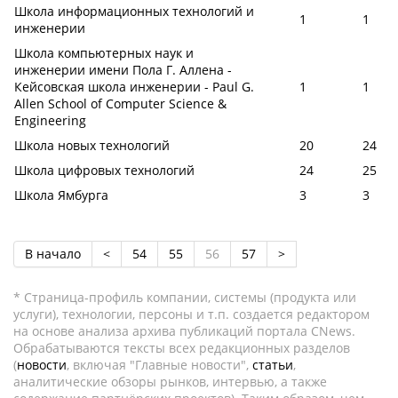
Школа информационных технологий и
1
1
инженерии
Школа компьютерных наук и
инженерии имени Пола Г. Аллена -
Кейсовская школа инженерии - Paul G.
1
1
Allen School of Computer Science &
Engineering
Школа новых технологий
20
24
Школа цифровых технологий
24
25
Школа Ямбурга
3
3
В начало
<
54
55
56
57
>
* Страница-профиль компании, системы (продукта или
услуги), технологии, персоны и т.п. создается редактором
на основе анализа архива публикаций портала CNews.
Обрабатываются тексты всех редакционных разделов
(
новости
, включая "Главные новости",
статьи
,
аналитические обзоры рынков, интервью, а также