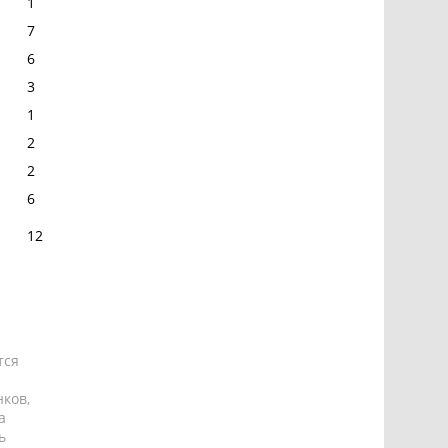
1
7
6
3
1
2
2
6
12
тся
ков,
а
ь