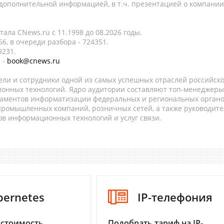
 дополнительной информацией, в т.ч. презентацией о компании
ала CNews.ru c 11.1998 до 08.2026 годы.
6, в очереди разбора - 724351.
9231.
 -
book@cnews.ru
ели и сотрудники одной из самых успешных отраслей российск
онных технологий. Ядро аудитории составляют топ-менеджеры
таментов информатизации федеральных и региональных орган
 промышленных компаний, розничных сетей, а также руководите
в информационных технологий и услуг связи.
bernetes
IP-телефония
 стоимость
Подобрать тариф на IP-