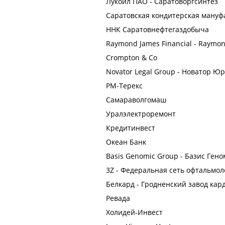
Лукойл ПАО - Саратоворгсинтез
Саратовская кондитерская мануф
ННК Саратовнефтегаздобыча
Raymond James Financial - Raymon
Crompton & Co
Novator Legal Group - Новатор Ю
РМ-Терекс
Самараволгомаш
Уралэлектроремонт
Кредитинвест
Океан Банк
Basis Genomic Group - Базис Гено
3Z - Федеральная сеть офтальмол
Белкард - Гродненский завод кар
Ревада
Холидей-Инвест