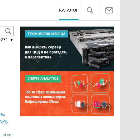
КАТАЛОГ
ТЕХНОЛОГИЯ МЕСЯЦА
9231
▼
Как выбрать сервер
для ЦОД и не прогадать
в перспективе
CNEWS ANALYTICS
Топ-10 сфер применения
квантовых компьютеров.
Инфографика CNews
ех
АКБ
НСПК