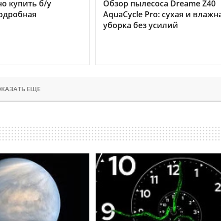
но купить б/у
Обзор пылесоса Dreame Z40
подробная
AquaCycle Pro: сухая и влажн
уборка без усилий
КАЗАТЬ ЕЩЕ