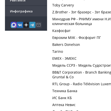
Рейтинги
Toby Carvery
Инфографика
Z.Brother - Зэт бразерс - Зэт браз
Минздрав РФ - РНИМУ имени Н.И.
клиническая больница
Казфосфат
Еврохим МХК - Фосфорит ПГ
Bakers Donelson
Tarino
EMEX - ЭМЕКС
Мидель ССРЗ - Мидель Судостро
BB&T Corporation - Branch Banking
Gruntal & Co
RTL Group - Radio Télévision Luxe
Техника Банка
ИС Банк КБ
Аптека Невис