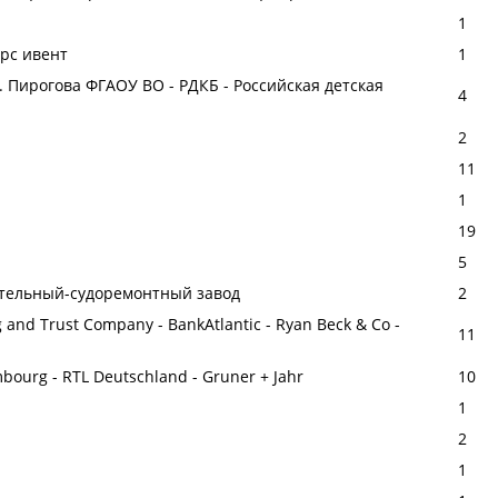
1
ерс ивент
1
 Пирогова ФГАОУ ВО - РДКБ - Российская детская
4
2
11
1
19
5
ительный-судоремонтный завод
2
 and Trust Company - BankAtlantic - Ryan Beck & Co -
11
mbourg - RTL Deutschland - Gruner + Jahr
10
1
2
1