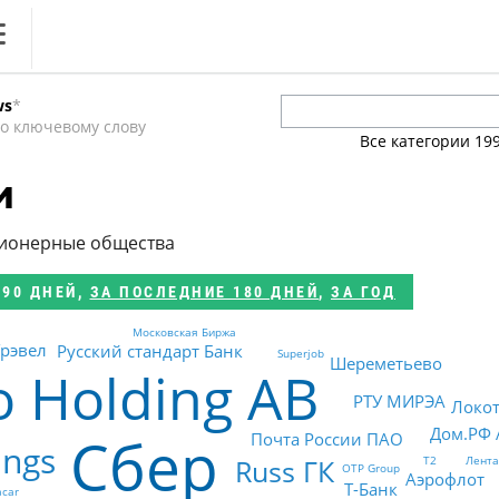
ews
ws
*
литика
о ключевому слову
Все категории
19
ференции
и
кет
ционерные общества
ника
 90 ДНЕЙ
,
ЗА ПОСЛЕДНИЕ 180 ДНЕЙ
,
ЗА ГОД
Московская Биржа
рэвел
Русский стандарт Банк
Superjob
Шереметьево
o Holding AB
РТУ МИРЭА
Локот
Дом.РФ 
Сбер
Почта России ПАО
ings
Russ ГК
Лента
Т2
OTP Group
Аэрофлот
Т-Банк
acar