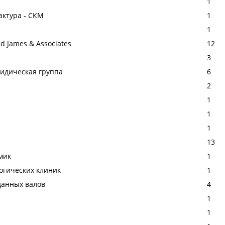
1
актура - СКМ
1
1
d James & Associates
12
3
ридическая группа
6
2
1
1
1
13
мик
1
огических клиник
1
данных валов
4
1
1