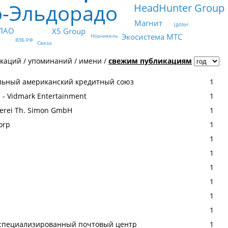
о-Эльдорадо
HeadHunter Group
Магнит
ЦИАН
 ПАО
X5 Group
Экосистема МТС
Норникель
ВЭБ.РФ
Свеза
икаций
/
упоминаний
/
имени
/
свежим публикациям
тральный американский кредитный союз
1
s - Vidmark Entertainment
1
uerei Th. Simon GmbH
1
orp
1
1
1
1
1
1
1
специализированный почтовый центр
1