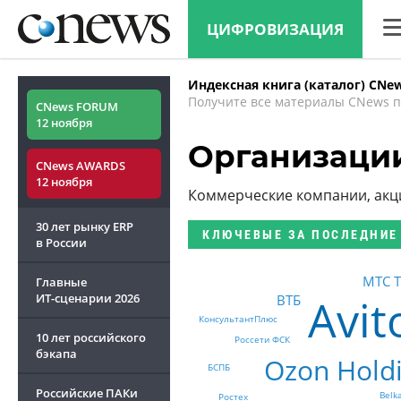
ЦИФРОВИЗАЦИЯ
CN
Индексная книга (каталог) CNe
Ана
Получите все материалы CNews п
CNews FORUM
12 ноября
Кон
Организаци
CNews AWARDS
Мар
12 ноября
Коммерческие компании, ак
Тех
30 лет рынку ERP
КЛЮЧЕВЫЕ
ЗА ПОСЛЕДНИЕ
ТВ
в России
МТС Т
Главные
Avit
ИТ-сценарии
2026
ВТБ
КонсультантПлюс
10 лет российского
Россети ФСК
бэкапа
Ozon Hold
БСПБ
Российские ПАКи
Belk
Ростех