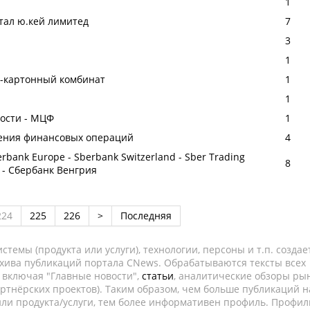
1
итал ю.кей лимитед
7
3
1
о-картонный комбинат
1
1
ости - МЦФ
1
ения финансовых операций
4
erbank Europe - Sberbank Switzerland - Sber Trading
8
 - Сбербанк Венгрия
224
225
226
>
Последняя
темы (продукта или услуги), технологии, персоны и т.п. создае
рхива публикаций портала CNews. Обрабатываются тексты всех
, включая "Главные новости",
статьи
, аналитические обзоры рын
ртнёрских проектов). Таким образом, чем больше публикаций н
ли продукта/услуги, тем более информативен профиль. Профил