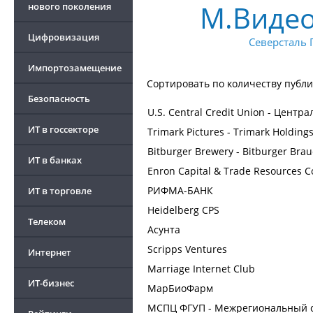
М.Виде
нового поколения
Цифровизация
Северсталь
Импортозамещение
Сортировать по
количеству публ
Безопасность
U.S. Central Credit Union - Цен
ИТ в госсекторе
Trimark Pictures - Trimark Holding
Bitburger Brewery - Bitburger Bra
ИТ в банках
Enron Capital & Trade Resources C
РИФМА-БАНК
ИТ в торговле
Heidelberg CPS
Телеком
Асунта
Scripps Ventures
Интернет
Marriage Internet Club
ИТ-бизнес
МарБиоФарм
МСПЦ ФГУП - Межрегиональный 