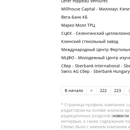
Lerer Hippeau Ventures
Millhouse Capital - Миллхаус Кэп
Вега-Банк КБ
Марко Молл ТРЦ
СЦКК - Селенгинский целлюлозн
Клинский стекольный завод
Международный Центр Фертильн
МЦФО - Молодежный Центр изуч
Сбер - Sberbank International - Sb
Swiss AG Сбер - Sberbank Hungary
В начало
<
222
223
* Страница-профиль компании, сис
редактором на основе анализа а
редакционных разделов (
новости
интервью, а также содержание па
CNews было с именем компании и