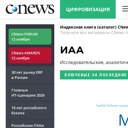
ЦИФРОВИЗАЦИЯ
CN
Индексная книга (каталог) CNe
Ана
Получите все материалы CNews п
CNews FORUM
12 ноября
Кон
ИАА
CNews AWARDS
Мар
12 ноября
Исследовательские, аналитич
Тех
30 лет рынку ERP
КЛЮЧЕВЫЕ
ЗА ПОСЛЕДНИЕ
ТВ
в России
Главные
ИТ-сценарии
2026
Top500 Рейтинг супе
10 лет российского
M
бэкапа
Российские ПАКи