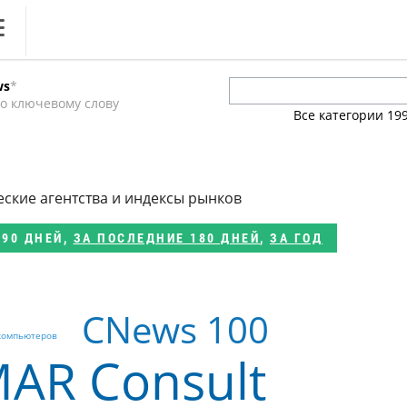
ews
ws
*
литика
о ключевому слову
Все категории
19
ференции
кет
еские агентства и индексы рынков
ника
 90 ДНЕЙ
,
ЗА ПОСЛЕДНИЕ 180 ДНЕЙ
,
ЗА ГОД
CNews 100
ркомпьютеров
AR Consult