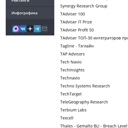
Рейтинги
Synergy Research Group
Инфографика
TAdviser 100
TAdviser IT Prize
TAdviser Profit 50
TAdviser ТОП-30 интеграторов п
Tagline - Тэглайн
TAP Advisors
Tech Navio
TechInsights
Technavio
Techno Systems Research
TechTarget
TeleGeography Research
Terbium Labs
Texcell
Thales - Gemalto BLI - Breach Level