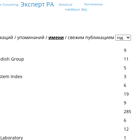
Эксперт РА
Ростелеком
GreatList
rs Consulting
InfoWatch ЭАЦ
икаций
/
упоминаний
/
имени
/
свежим публикациям
9
andish Group
11
5
ystem Index
3
6
19
9
285
6
12
 Laboratory
1