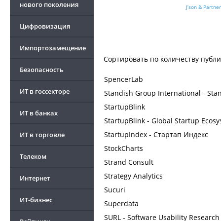
нового поколения
J’son & Partne
Цифровизация
Импортозамещение
Сортировать по
количеству публ
Безопасность
SpencerLab
ИТ в госсекторе
Standish Group International - St
StartupBlink
ИТ в банках
StartupBlink - Global Startup Ecos
StartupIndex - Стартап Индекс
ИТ в торговле
StockCharts
Телеком
Strand Consult
Strategy Analytics
Интернет
Sucuri
ИТ-бизнес
Superdata
SURL - Software Usability Research