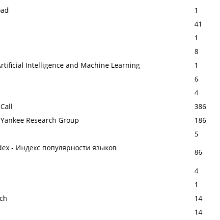
oad
1
41
1
8
rtificial Intelligence and Machine Learning
1
6
4
Call
386
 Yankee Research Group
186
5
ex - Индекс популярности языков
86
4
1
rch
14
14