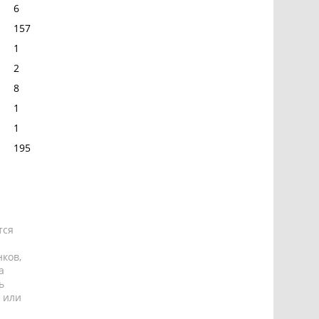
6
157
1
2
8
1
1
195
тся
ков,
а
ь
 или