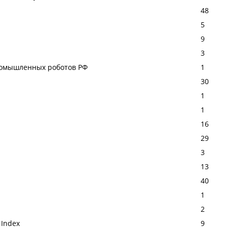
48
5
9
3
ромышленных роботов РФ
1
30
1
1
16
29
3
13
40
1
2
 Index
9