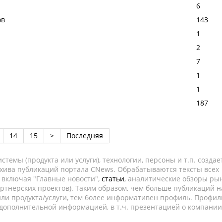
6
ов
143
1
2
7
1
1
187
14
15
>
Последняя
темы (продукта или услуги), технологии, персоны и т.п. создае
рхива публикаций портала CNews. Обрабатываются тексты всех
, включая "Главные новости",
статьи
, аналитические обзоры рын
ртнёрских проектов). Таким образом, чем больше публикаций н
ли продукта/услуги, тем более информативен профиль. Профил
 дополнительной информацией, в т.ч. презентацией о компании