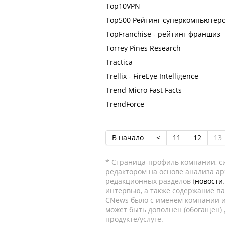
Top10VPN
Top500 Рейтинг суперкомпьютер
TopFranchise - рейтинг франшиз
Torrey Pines Research
Tractica
Trellix - FireEye Intelligence
Trend Micro Fast Facts
TrendForce
В начало
<
11
12
13
* Страница-профиль компании, сис
редактором на основе анализа а
редакционных разделов (
новости
интервью, а также содержание па
CNews было с именем компании и
может быть дополнен (обогащен)
продукте/услуге.