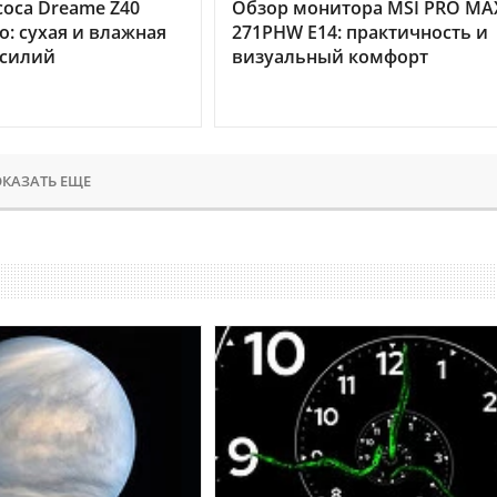
оса Dreame Z40
Обзор монитора MSI PRO MA
o: сухая и влажная
271PHW E14: практичность и
усилий
визуальный комфорт
КАЗАТЬ ЕЩЕ