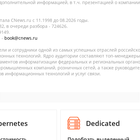
 дополнительной информацией, в т.ч. презентацией о компании
ала CNews.ru c 11.1998 до 08.2026 годы.
2, в очереди разбора - 724626.
9149.
 -
book@cnews.ru
ели и сотрудники одной из самых успешных отраслей российск
онных технологий. Ядро аудитории составляют топ-менеджеры
таментов информатизации федеральных и региональных орган
 промышленных компаний, розничных сетей, а также руководите
в информационных технологий и услуг связи.
bernetes
Dedicated
 стоимость
Подобрать выделенный