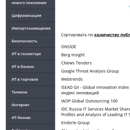
нового поколения
Цифровизация
Импортозамещение
Сортировать по
количеству пуб
Безопасность
ONSIDE
ИТ в госсекторе
Berg Insight
CNews Tenders
ИТ в банках
Google Threat Analysis Group
Webtrends
ИТ в торговле
ISEAD GII - Global Innovation In
Телеком
индекс инноваций
IAOP Global Outsourcing 100
Интернет
IDC Russia IT Services Market Share
Profiles and Analysis of Leading IT 
ИТ-бизнес
Enderle Group