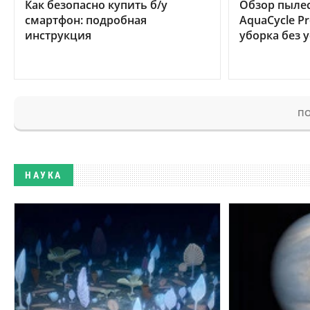
Как безопасно купить б/у
Обзор пылес
смартфон: подробная
AquaCycle Pr
инструкция
уборка без 
ПО
НАУКА