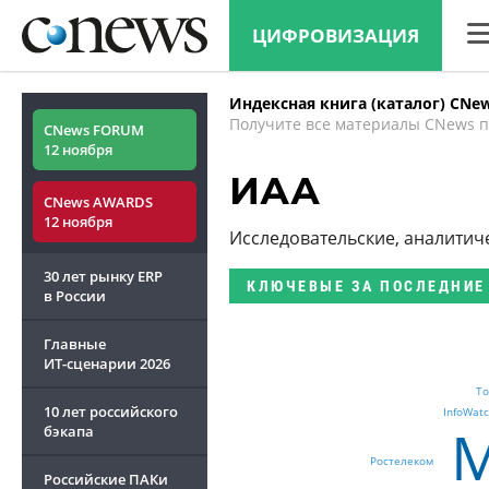
ЦИФРОВИЗАЦИЯ
CN
Индексная книга (каталог) CNe
Ана
Получите все материалы CNews п
CNews FORUM
12 ноября
Кон
ИАА
CNews AWARDS
Мар
12 ноября
Исследовательские, аналитич
Тех
30 лет рынку ERP
КЛЮЧЕВЫЕ
ЗА ПОСЛЕДНИЕ
ТВ
в России
Главные
ИТ-сценарии
2026
To
10 лет российского
InfoWat
M
бэкапа
Ростелеком
Российские ПАКи