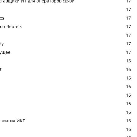
ставщики ИТ для операторов связи
17
17
tes
17
son Reuters
17
17
dy
17
дущее
17
16
t
16
16
16
16
16
16
развития ИКТ
16
16