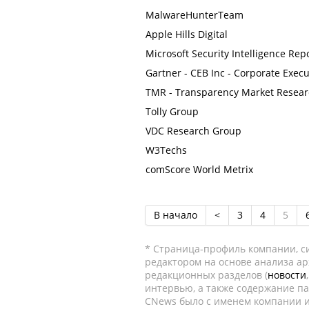
MalwareHunterTeam
Apple Hills Digital
Microsoft Security Intelligence Rep
Gartner - CEB Inc - Corporate Exec
TMR - Transparency Market Resea
Tolly Group
VDC Research Group
W3Techs
comScore World Metrix
В начало
<
3
4
5
* Страница-профиль компании, сис
редактором на основе анализа а
редакционных разделов (
новости
интервью, а также содержание па
CNews было с именем компании и