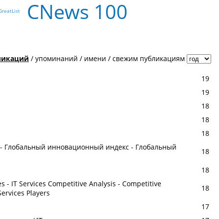
CNews 100
GreatList
ликаций
/
упоминаний
/
имени
/
свежим публикациям
19
19
18
18
18
dex - Глобальный инновационный индекс - Глобальный
18
18
s - IT Services Competitive Analysis - Competitive
18
Services Players
17