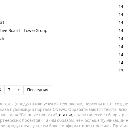
14
14
ort
14
utive Board - TowerGroup
14
rch
14
14
14
14
13
6
7
>
Последняя
темы (продукта или услуги), технологии, персоны и т.п. создае
рхива публикаций портала CNews. Обрабатываются тексты всех
, включая "Главные новости",
статьи
, аналитические обзоры рын
ртнёрских проектов). Таким образом, чем больше публикаций н
ли продукта/услуги, тем более информативен профиль. Профил