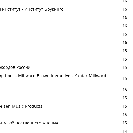
16
ий институт - Институт Брукингс
16
16
16
16
16
15
15
екордов России
15
ptimor - Millward Brown Ineractive - Kantar Millward
15
15
15
elsen Music Products
15
15
титут общественного мнения
15
14