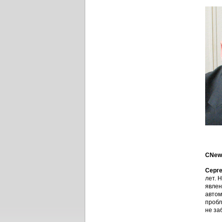
CNews
Серг
лет. 
явлен
автом
пробл
не за