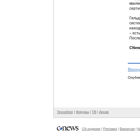
квали
серти
Гильд
систе
наход
– ест
После
CNews
Верну
Опублик
Техноблог
|
Форумы
|
ТВ
|
Архив
Об издании
|
Реклама
|
Вакансии
|
К