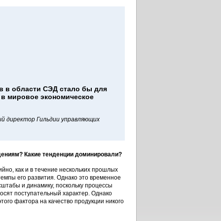
в в области СЭД стало бы для
 в мировое экономическое
й директор Гильдии управляющих
юдениям? Какие тенденции доминировали?
йно, как и в течение нескольких прошлых
темпы его развития. Однако это временное
сштабы и динамику, поскольку процессы
осят поступательный характер. Однако
этого фактора на качество продукции никого