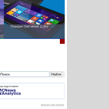
Планшет Dell Venue 11 Pro
Пора выбирать Fujitsu!
ор подготовлен
версия для печати