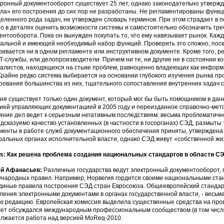
ронный документооборот существует 25 лет, однако законодательно утвер
ла» его построения до сих пор не разработаны. Не регламентированы функ
еленного рода задач, не утвержден словарь терминов. При этом страдает в 
о в деталях оценить возможности системы и самостоятельно обозначить тр
ентооборота. Пока он вынужден покупать то, что ему навязывает рынок. Каж
альной и имеющей необходимый набор функций. Проверить это сложно, пос
ривается ни в одном регламенте или инструктивном документе. Кроме того,
Т-службы, или делопроизводители. Причем ни те, ни другие не в состоянии к
алистов, находящихся на стыке проблем, равноценно владеющих как информ
Крайне редко система выбирается на основании глубокого изучения рынка пр
рования большинства из них, тщательного сопоставления внутренних задач 
ня существует только один документ, который мог бы быть помощником в да
ией управляющих документацией в 2005 году и переизданное справочно-метод
яние дел ведет к серьезным негативным последствиям: весьма проблематичн
дсказуемо качество установленных (в частности в госорганах) СЭД, размыты
менты в работе служб документационного обеспечения приняты, утверждена 
альных органах исполнительной власти, однако СЭД живут «собственной жи
: Как решена проблема создания национальных стандартов в области СЭ
ей Афанасьев:
Различные государства ведут электронный документооборот,
народных правил. Например, Норвегия гордится своими национальными ста
диные правила построения СЭД стран Евросоюза. Общеевропейский стандар
ления электронными документами в органах государственной власти, - весь
ю редакцию. Европейская комиссия выделила существенные средства на пров
лет обсуждался международным профессиональным сообществом (в том числе 
лжается работа над версией MoReq-2010.