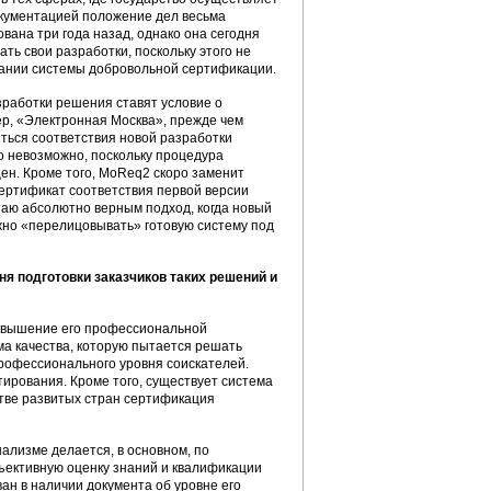
документацией положение дел весьма
ана три года назад, однако она сегодня
ь свои разработки, поскольку этого не
овании системы добровольной сертификации.
зработки решения ставят условие о
, «Электронная Москва», прежде чем
ться соответствия новой разработки
 невозможно, поскольку процедура
щен. Кроме того, MoReq2 скоро заменит
ертификат соответствия первой версии
таю абсолютно верным подход, когда новый
жно «перелицовывать» готовую систему под
я подготовки заказчиков таких решений и
повышение его профессиональной
ма качества, которую пытается решать
рофессионального уровня соискателей.
ирования. Кроме того, существует система
тве развитых стран сертификация
ализме делается, в основном, по
бъективную оценку знаний и квалификации
ан в наличии документа об уровне его