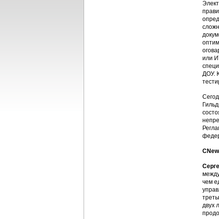
Элект
прави
опред
сложн
докум
оптим
огова
или И
специ
ДОУ. 
тести
Сегод
Гильд
состо
непре
Регла
федер
CNews
Серг
между
чем е
управ
треть
двух 
продо