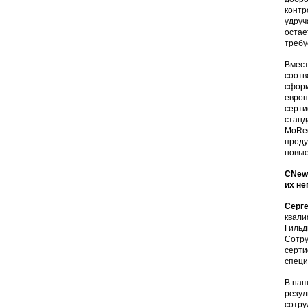
контр
удруч
остае
требу
Вмест
соотв
сформ
европ
серти
станд
MoReq
проду
новые
CNews
их н
Серг
квали
Гильд
Сотру
серти
специ
В наш
резул
сотру