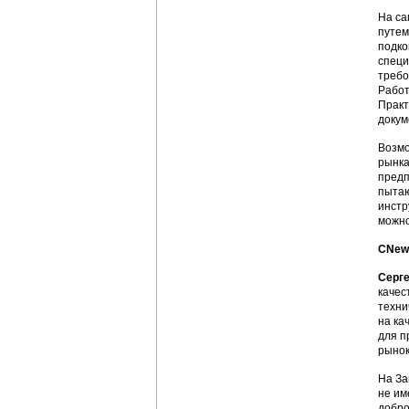
На са
путем
подко
специ
требо
Работ
Практ
докум
Возмо
рынка
предп
пытаю
инстр
можно
CNews
Серг
качес
техни
на ка
для п
рынок
На За
не им
добро