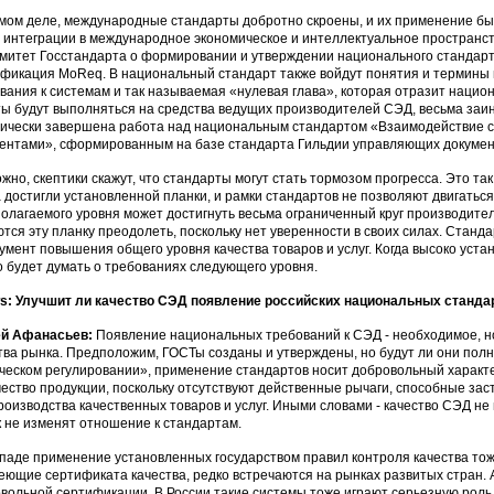
мом деле, международные стандарты добротно скроены, и их применение бы
 интеграции в международное экономическое и интеллектуальное пространс
митет Госстандарта о формировании и утверждении национального стандарта
фикация MoReq. В национальный стандарт также войдут понятия и термины 
вания к системам и так называемая «нулевая глава», которая отразит наци
ы будут выполняться на средства ведущих производителей СЭД, весьма заин
ически завершена работа над национальным стандартом «Взаимодействие 
ентами», сформированным на базе стандарта Гильдии управляющих докумен
жно, скептики скажут, что стандарты могут стать тормозом прогресса. Это так,
 достигли установленной планки, и рамки стандартов не позволяют двигатьс
олагаемого уровня может достигнуть весьма ограниченный круг производите
тся эту планку преодолеть, поскольку нет уверенности в своих силах. Станд
умент повышения общего уровня качества товаров и услуг. Когда высоко уст
 будет думать о требованиях следующего уровня.
: Улучшит ли качество СЭД появление российских национальных станда
ей Афанасьев:
Появление национальных требований к СЭД - необходимое, н
тва рынка. Предположим, ГОСТы созданы и утверждены, но будут ли они пол
ческом регулировании», применение стандартов носит добровольный характе
чество продукции, поскольку отсутствуют действенные рычаги, способные за
роизводства качественных товаров и услуг. Иными словами - качество СЭД не 
 не изменят отношение к стандартам.
паде применение установленных государством правил контроля качества тоже
еющие сертификата качества, редко встречаются на рынках развитых стран. 
вольной сертификации. В России такие системы тоже играют серьезную роль 