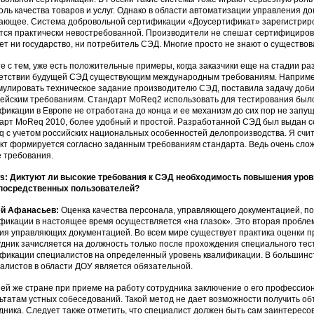
оль качества товаров и услуг. Однако в области автоматизации управления 
ающее. Система добровольной сертификации «Доусертификат» зарегистриров
тся практически невостребованной. Производители не спешат сертифицироват
ет ни государство, ни потребитель СЭД. Многие просто не знают о существ
е с тем, уже есть положительные примеры, когда заказчики еще на стадии ра
етствии будущей СЭД существующим международным требованиям. Например
улировать техническое задание производителю СЭД, поставила задачу доби
ейским требованиям. Стандарт MoReq2 использовать для тестирования было
фикации в Европе не отработана до конца и ее механизм до сих пор не запу
арт MoReq 2010, более удобный и простой. Разработанной СЭД был выдан с
 с учетом российских национальных особенностей делопроизводства. Я счи
кт формируется согласно заданным требованиям стандарта. Ведь очень сло
 требования.
: Диктуют ли высокие требования к СЭД необходимость повышения уровн
епосредственных пользователей?
ей Афанасьев:
Оценка качества персонала, управляющего документацией, 
фикации в настоящее время осуществляется «на глазок». Это вторая пробле
ия управляющих документацией. Во всем мире существует практика оценки п
дник зачисляется на должность только после прохождения специального тест
фикации специалистов на определенный уровень квалификации. В большинс
алистов в области ДОУ является обязательной.
ей же стране при приеме на работу сотрудника заключение о его профессион
ьтатам устных собеседований. Такой метод не дает возможности получить о
дника. Следует также отметить, что специалист должен быть сам заинтересов