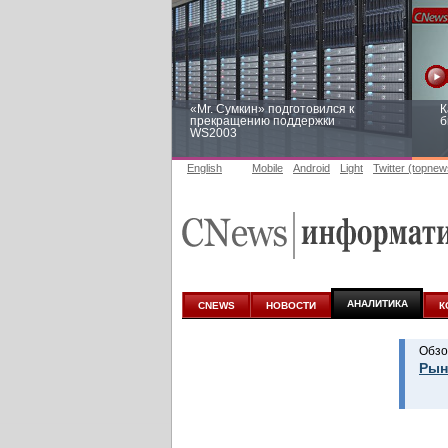
«Mr. Сумкин» подготовился к
К
прекращению поддержки
б
WS2003
English
Mobile
Android
Light
Twitter (topnew
Заоблачная оптимизация: как
Р
Faberlic изменил подход к
п
аналитике
АНАЛИТИКА
CNEWS
НОВОСТИ
К
Обзо
Рын