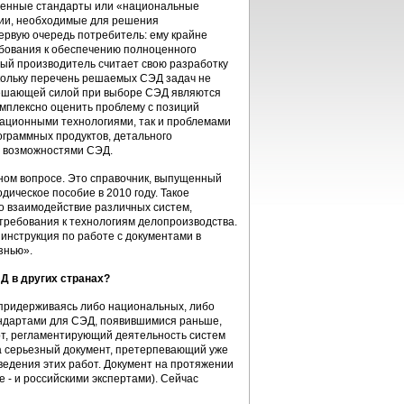
жденные стандарты или «национальные
ции, необходимые для решения
первую очередь потребитель: ему крайне
ебования к обеспечению полноценного
дый производитель считает свою разработку
кольку перечень решаемых СЭД задач не
 решающей силой при выборе СЭД являются
омплексно оценить проблему с позиций
ационными технологиями, так и проблемами
ограммных продуктов, детального
с возможностями СЭД.
нном вопросе. Это справочник, выпущенный
ическое пособие в 2010 году. Такое
о взаимодействие различных систем,
 требования к технологиям делопроизводства.
инструкция по работе с документами в
знью».
Д в других странах?
 придерживаясь либо национальных, либо
ндартами для СЭД, появившимися раньше,
т, регламентирующий деятельность систем
ма серьезный документ, претерпевающий уже
едения этих работ. Документ на протяжении
- и российскими экспертами). Сейчас