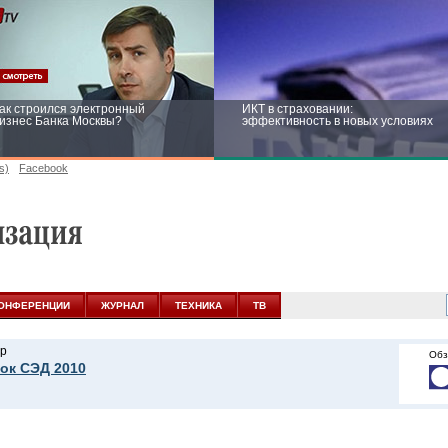
ак строился электронный
ИКТ в страховании:
изнес Банка Москвы?
эффективность в новых условиях
s)
Facebook
ейтинг CNewsInfrastructure 2015:
Информационная безопасность
риглашаем участвовать
бизнеса и госструктур: развитие в
новых условиях
ОНФЕРЕНЦИИ
ЖУРНАЛ
ТЕХНИКА
ТВ
р
Обз
ок СЭД 2010