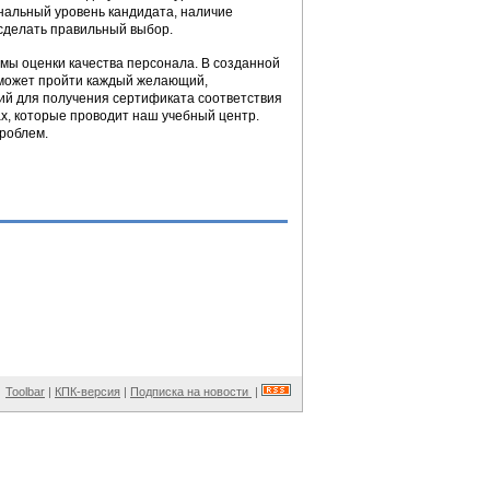
нальный уровень кандидата, наличие
 сделать правильный выбор.
мы оценки качества персонала. В созданной
сможет пройти каждый желающий,
ний для получения сертификата соответствия
х, которые проводит наш учебный центр.
проблем.
Toolbar
|
КПК-версия
|
Подписка на новости
|