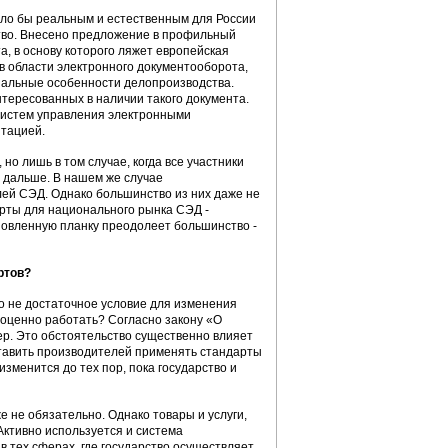
ло бы реальным и естественным для России
тво. Внесено предложение в профильный
, в основу которого ляжет европейская
в области электронного документооборота,
ональные особенности делопроизводства.
тересованных в наличии такого документа.
систем управления электронными
тацией.
 но лишь в том случае, когда все участники
я дальше. В нашем же случае
лей СЭД. Однако большинство из них даже не
арты для национального рынка СЭД -
ановленную планку преодолеет большинство -
ртов?
о не достаточное условие для изменения
ноценно работать? Согласно закону «О
р. Это обстоятельство существенно влияет
ставить производителей применять стандарты
изменится до тех пор, пока государство и
 не обязательно. Однако товары и услуги,
Активно используется и система
в тех сферах, где государство осуществляет