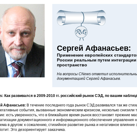
Сергей Афанасьев:
Применение европейских стандарто
России реальным путем интеграции
пространство
На вопросы CNews ответил исполнительны
документацией Сергей Афанасьев.
: Как развивался в 2009-2010 гг. российский рынок СЭД, по вашим набл
ей Афанасьев:
В течение последнего года рынок СЭД развивался так же стихи
Негативные события, вызванные экономическим кризисом, несколько снизили 
ие: есть уверенность, что в ближайшее время рынок восстановит прежние ма
атизации документационного и информационного обеспечения управления н
ема в другом: к сожалению, стихийное развитие рынка и негативное влияние 
ботит. Это дезориентирует заказчика.