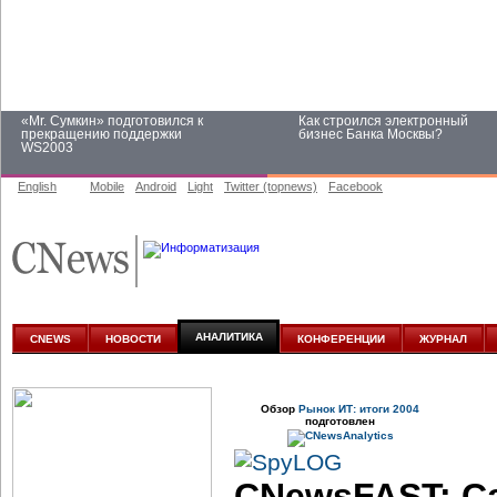
«Mr. Сумкин» подготовился к
Как строился электронный
прекращению поддержки
бизнес Банка Москвы?
WS2003
English
Mobile
Android
Light
Twitter (topnews)
Facebook
Заоблачная оптимизация: как
Рейтинг CNewsInfrastructure 20
Faberlic изменил подход к
приглашаем участвовать
аналитике
АНАЛИТИКА
CNEWS
НОВОСТИ
КОНФЕРЕНЦИИ
ЖУРНАЛ
Обзор
Рынок ИТ: итоги 2004
подготовлен
CNewsFAST: С