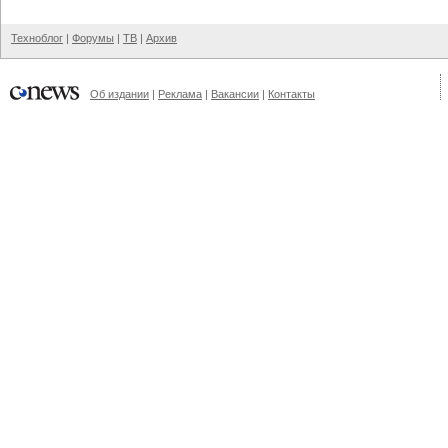
Техноблог
|
Форумы
|
ТВ
|
Архив
Об издании
|
Реклама
|
Вакансии
|
Контакты