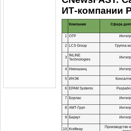
ИТ-компании
Р
Компания
Сфера дея
1
ОТР
Интег
2
LCS Group
Группа к
INLINE
3
Интег
Technologies
4
Ниеншанц
Интег
5
ИНЭК
Консалти
6
EPAM Systems
Разрабо
7
Борлас
Интег
8
АМТ-Груп
Интег
9
Беркут
Интег
Производство 
10
Kraftway