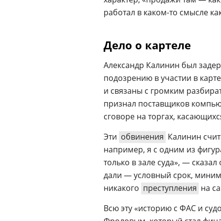
работал в каком-то смысле ка
Дело о картеле
Александр Калинин был заде
подозрению в участии в карте
и связаны с громким разбира
признал поставщиков компью
сговоре на торгах, касающих
Эти
обвинения
Калинин счита
например, я с одним из фигур
только в зале суда», — сказал
дали — условный срок, минима
никакого
преступления
на са
Всю эту «историю с ФАС и су