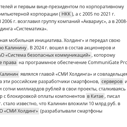
ователей и первым вице-президентом по корпоративному
омпьютерной корпорации (
НКК
), а с 2005 по 2021 г.
 2006 г. возглавил группу компаний «Аквариус», а в 2008
динга «Систематика».
нная мобильная инициатива. Холдинг» и передал свою
ею Калинину
. В 2024 г. вошел в состав акционеров и
АО «Система безопасных коммуникаций»
, которому
е права
на программное обеспечение CommuniGate Pro
 Калинин
являлся главой «СМИ Холдинга» и совладельце
ода эти российские разработчики смартфонов,
серверов
 сотни миллиардов рублей в свои проекты, сталкиваясь 
р с блокировкой оплаты компонентов
в Китае
, писал
 г. стало известно, что Калинин вложили 10 млрд руб. в
О «СМИ Холдинг»
(разрабатывали смартфоны