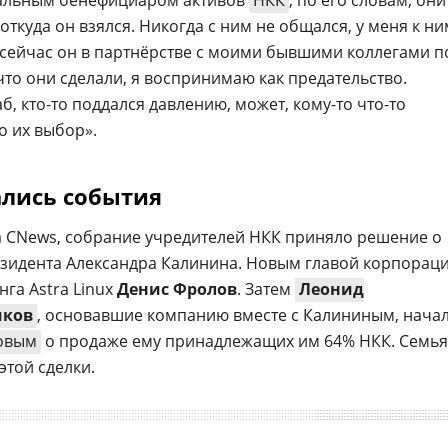
нальным бенефициаром активов
НКК
, по его словам, они
откуда он взялся. Никогда с ним не общался, у меня к ни
, сейчас он в партнёрстве с моими бывшими коллегами п
 что они сделали, я воспринимаю как предательство.
б, кто-то поддался давлению, может, кому-то что-то
о их выбор».
ались события
гда CNews, собрание учредителей НКК приняло решение о
езидента Александра Калинина. Новым главой корпорац
га Astra Linux
Денис Фролов
. Затем
Леонид
чков
, основавшие компанию вместе с Калининым, нача
овым
о продаже ему принадлежащих им 64% НКК. Семья
этой сделки.