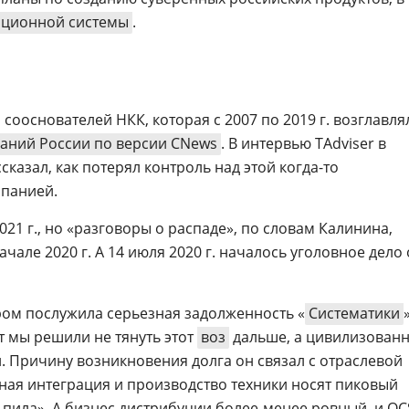
ционной системы
.
сооснователей НКК, которая с 2007 по 2019 г. возглавля
аний России по версии CNews
. В интервью TAdviser в
сказал, как потерял контроль над этой когда-то
панией.
21 г., но «разговоры о распаде», по словам Калинина,
чале 2020 г. А 14 июля 2020 г. началось уголовное дело 
ером послужила серьезная задолженность «
Систематики
нт мы решили не тянуть этот
воз
дальше, а цивилизован
. Причину возникновения долга он связал с отраслевой
ная интеграция и производство техники носят пиковый
 пила». А бизнес дистрибуции более-менее ровный, и OC