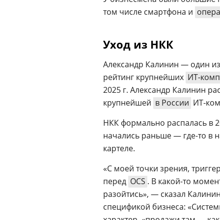
том числе смартфона и
опера
Уход из НКК
Александр Калинин — один из 
рейтинг крупнейших
ИТ-комп
2025 г. Александр Калинин рас
крупнейшей
в России
ИТ-ком
НКК формально распалась в 20
начались раньше — где-то в на
картеле.
«С моей точки зрения, тригг
перед
OCS
. В какой-то моме
разойтись», — сказал Калинин
спецификой бизнеса: «Систем
характер, «продажи там — как