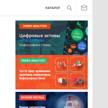
КАТАЛОГ
CNEWS ANALYTICS
Цифровые активы
«Росатома».
Инфографика CNews
CNEWS ANALYTICS
Топ-10 сфер применения
квантовых компьютеров.
Инфографика CNews
МНЕНИЕ МЕСЯЦА
Почему соответствие