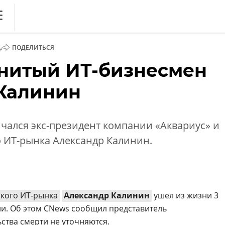
ews
ПОДЕЛИТЬСЯ
литика
нитый ИТ-бизнесмен
ференции
Калинин
кет
ника
нчался экс-президент компании «Аквариус» и
о ИТ-рынка Александр Калинин.
кого ИТ-рынка
Александр Калинин
ушел из жизни 3
зни. Об этом CNews сообщил представитель
ства смерти не уточняются.