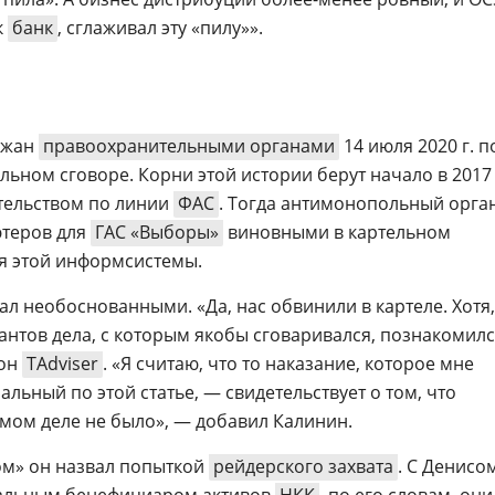
к
банк
, сглаживал эту «пилу»».
ржан
правоохранительными органами
14 июля 2020 г. п
льном сговоре. Корни этой истории берут начало в 2017 
тельством по линии
ФАС
. Тогда антимонопольный орга
теров для
ГАС «Выборы»
виновными в картельном
ся этой информсистемы.
л необоснованными. «Да, нас обвинили в картеле. Хотя,
антов дела, с которым якобы сговаривался, познакомил
 он
TAdviser
. «Я считаю, что то наказание, которое мне
льный по этой статье, — свидетельствует о том, что
мом деле не было», — добавил Калинин.
дом» он назвал попыткой
рейдерского захвата
. С Денисо