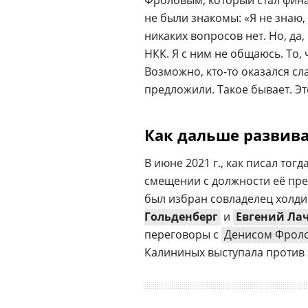
Фроловым, который стал фи
не были знакомы: «Я не знаю, 
никаких вопросов нет. Но, да
НКК. Я с ним не общаюсь. То,
Возможно, кто-то оказался сла
предложили. Такое бывает. Эт
Как дальше развив
В июне 2021 г., как писал то
смещении с должности её пр
был избран совладелец холдин
Гольденберг
и
Евгений Ла
переговоры с
Денисом Фрол
Калининых выступала против 