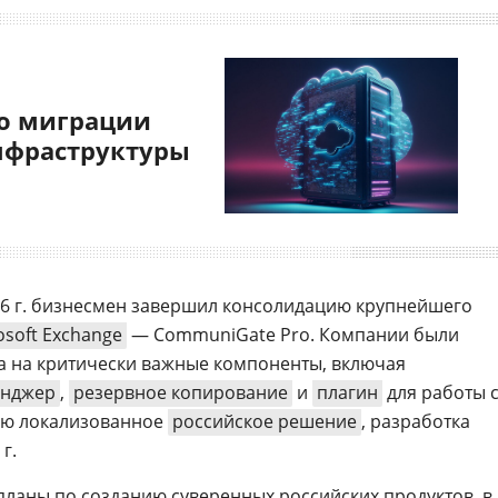
о миграции
нфраструктуры
26 г. бизнесмен завершил консолидацию крупнейшего
osoft Exchange
— CommuniGate Pro. Компании были
а на критически важные компоненты, включая
енджер
,
резервное копирование
и
плагин
для работы 
тью локализованное
российское решение
, разработка
г.
ланы по созданию суверенных российских продуктов, в