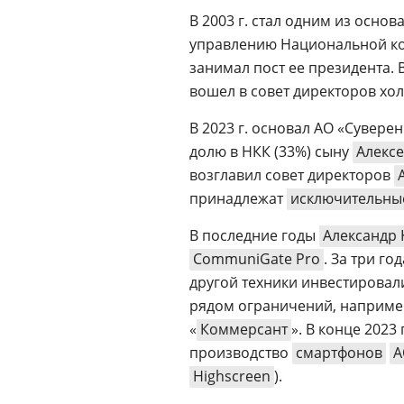
В 2003 г. стал одним из осн
управлению Национальной к
занимал пост ее президента. В
вошел в совет директоров хол
В 2023 г. основал АО «Сувере
долю в НКК (33%) сыну
Алекс
возглавил совет директоров
принадлежат
исключительны
В последние годы
Александр
CommuniGate Pro
. За три г
другой техники инвестировали
рядом ограничений, наприме
«
Коммерсант
». В конце 2023
производство
смартфонов
А
Highscreen
).