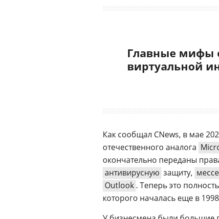
Главные мифы 
виртуальной и
Как сообщал CNews, в мае 20
отечественного аналога
Micr
окончательно переданы прав
антивирусную
защиту,
месс
Outlook
. Теперь это полнос
которого началась еще в 1998 
У бизнесмена были большие п