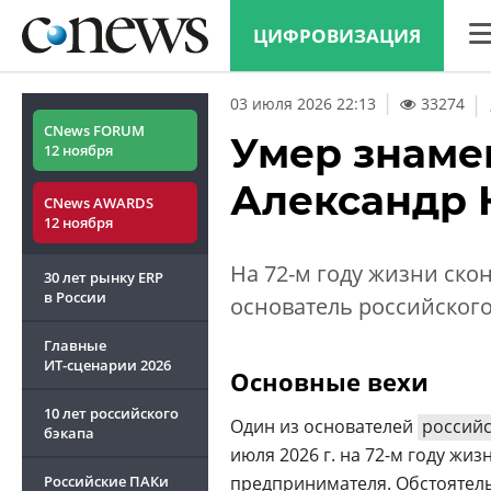
ЦИФРОВИЗАЦИЯ
CN
|
03 июля 2026 22:13
33274
Ана
CNews FORUM
Умер знаме
12 ноября
Кон
Александр 
CNews AWARDS
Мар
12 ноября
Тех
На 72-м году жизни ско
30 лет рынку ERP
ТВ
в России
основатель российског
Главные
ИТ-сценарии
2026
Основные вехи
10 лет российского
Один из основателей
российс
бэкапа
июля 2026 г. на 72-м году жи
Российские ПАКи
предпринимателя. Обстоятель