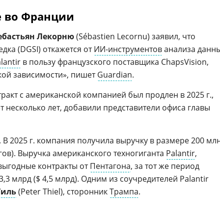
 во Франции
ебастьян Лекорню
(Sébastien Lecornu) заявил, что
дка (DGSI) откажется от
ИИ-инструментов
анализа данн
lantir
в пользу французского поставщика ChapsVision,
кой зависимости», пишет
Guardian
.
ракт с американской компанией был продлен в 2025 г.,
ет несколько лет, добавили представители офиса главы
. В 2025 г. компания получила выручку в размере 200 мл
гов). Выручка американского техногиганта
Palantir
,
выгодные контракты от
Пентагона
, за тот же период
3,3 млрд ($ 4,5 млрд). Одним из соучредителей Palantir
Тиль
(Peter Thiel), сторонник
Трампа
.