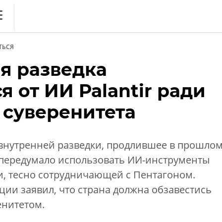
ews
ТЬСЯ
литика
я разведка
ференции
я от ИИ Palantir ради
кет
 суверенитета
ника
 внутренней разведки, продлившее в прошло
r, передумало использовать ИИ-инструменты
, тесно сотрудничающей с Пентагоном.
ии заявил, что страна должна обзавестись
енитетом.