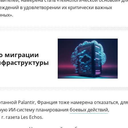
авителей, намерена стать «технологической основой» дл
еждений в удовлетворении их критически важных
нных».
о миграции
нфраструктуры
отанной Palantir, Франция тоже намерена отказаться, для
нную ИИ-систему планирования
боевых действий
,
. газета Les Echos.