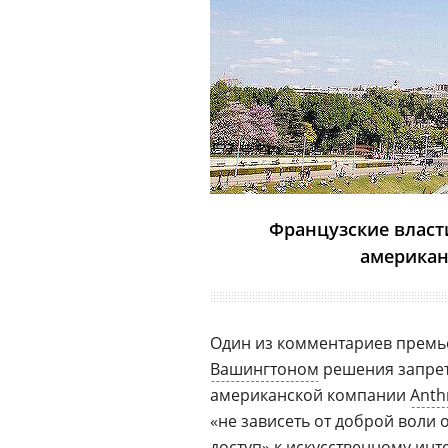
Французские власт
американ
Один из комментариев премье
Вашингтоном
решения запрет
американской компании
Anth
«не зависеть от доброй воли
доступ» к искусственному инте