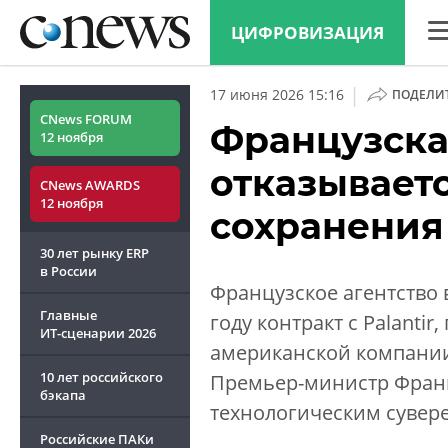
ЦИФРОВИЗАЦИЯ
CN
|
17 июня 2026 15:16
ПОДЕЛИ
Ана
CNews FORUM
Французска
12 ноября
Кон
отказываетс
CNews AWARDS
Мар
12 ноября
сохранения
Тех
30 лет рынку ERP
ТВ
в России
Французское агентство
Главные
году контракт с Palanti
ИТ-сценарии
2026
американской компании
10 лет российского
Премьер-министр Франц
бэкапа
технологическим сувер
Российские ПАКи