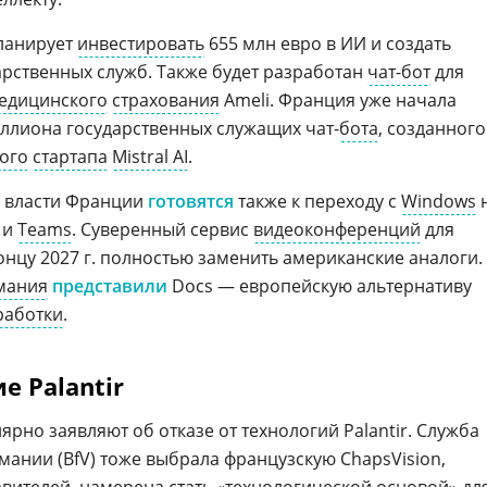
планирует
инвестировать
655 млн евро в ИИ и создать
арственных служб. Также будет разработан
чат-бот
для
едицинского
страхования
Ameli. Франция уже начала
иллиона государственных служащих чат-
бота
, созданного
ого
стартапа
Mistral AI
.
власти Франции
готовятся
также к переходу с
Windows
 и
Teams
. Суверенный сервис
видеоконференций
для
онцу 2027 г. полностью заменить американские аналоги.
мания
представили
Docs — европейскую альтернативу
работки
.
е Palantir
рно заявляют об отказе от технологий Palantir. Служба
мании (BfV) тоже выбрала французскую ChapsVision,