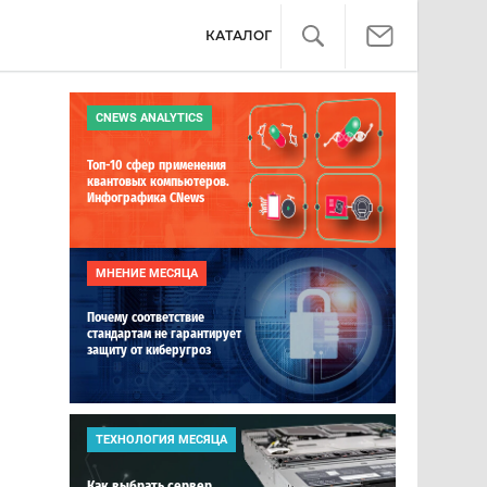
КАТАЛОГ
CNEWS ANALYTICS
Топ-10 сфер применения
квантовых компьютеров.
Инфографика CNews
МНЕНИЕ МЕСЯЦА
м
Почему соответствие
стандартам не гарантирует
защиту от киберугроз
ТЕХНОЛОГИЯ МЕСЯЦА
Как выбрать сервер