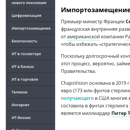
нового поколения
Импортозамещение
Цифровизация
Премьер-министр Франции
С
Импортозамещение
французская внутренняя разве
от
американской
компании
Pa
Безопасность
чтобы избежать «стратегичес
ИТ в госсекторе
Поскольку долгосрочный конт
этот процесс, вероятно, займ
ИТ в банках
Правительства.
ИТ в торговле
ChapsVision основана в 2019 г
евро (173 млн фунтов стерлин
Телеком
получающего
в США многие 
Интернет
составила в фунтах стерлинга 
является миллиардер
Питер 
ИТ-бизнес