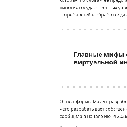
которая, по словам ее предст
«многих
государственных
учр
потребностей в обработке да
Главные мифы 
виртуальной и
От платформы
Maven
, разраб
чего разрабатывает собстве
сообщила в начале июня 2026 г