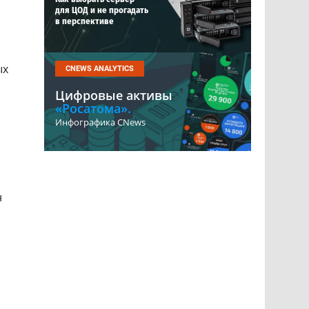
для ЦОД и не прогадать
в перспективе
ых
CNEWS ANALYTICS
Цифровые активы
«Росатома».
Инфографика CNews
н