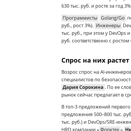
630 тыс. руб. и росте за год 3%
Программисты
Golang/Go
по
руб., рост 3%).
Инженеры
Dev
тыс. руб., при этом у DevOps 
руб. соответственно с ростом 
Спрос на них растет
Возрос спрос на AI-инженеров
специалистов по безопасност
Дария Сорокина
. По ее сл
рынок сейчас предлагает в сре
В топ-3 предложений первого 
предложения 500–800 тыс. руб.
тыс. руб.) и DevOps/SRE-инже
HRD компании «
Форктек
»
Н