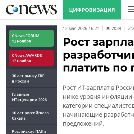
ЦИФРОВИЗАЦИЯ
CN
|
13 мая 2026 16:21
7039
Ана
CNews FORUM
Рост зарпла
12 ноября
Кон
разработчи
CNews AWARDS
Мар
12 ноября
платить по
Тех
30 лет рынку ERP
ТВ
в России
Рост ИТ-зарплат в Росси
Главные
ниже уровня инфляции (
ИТ-сценарии
2026
категории специалистов
10 лет российского
начинающие разработчи
бэкапа
предложений.
Российские ПАКи