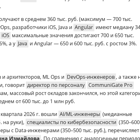
.
лучают в среднем 360 тыс. руб. (максимум — 700 тыс.
Ops, разработчики iOS, Java и
Angular
имеют медиану 3
и
iOS
максимальные значения достигают 700 и 650 тыс.
6%, а у
Java
и Angular — 650 и 600 тыс. руб. с ростом 3%.
 и архитекторов, ML Ops и
DevOps-инженеров
, а также 
и, говорит
директор по персоналу
CommuniGate Pro
овам, массовый рост окладов закончился, но этой категор
днем от 600 тыс. до 1 млн руб.
квартала 2026 г. вошли
AI/ML-инженеры
(медианные
 на руки),
специалисты по кибербезопасности
(350–600
неры с Data-инженерами (350–500 тыс. руб.), перечисляет
ина Измайлова
. По сравнению с аналогичным период