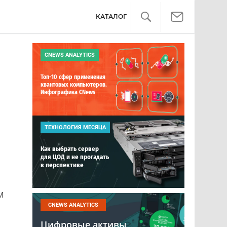
КАТАЛОГ
CNEWS ANALYTICS
Топ-10 сфер применения
квантовых компьютеров.
Инфографика CNews
ТЕХНОЛОГИЯ МЕСЯЦА
Как выбрать сервер
для ЦОД и не прогадать
в перспективе
м
CNEWS ANALYTICS
Цифровые активы