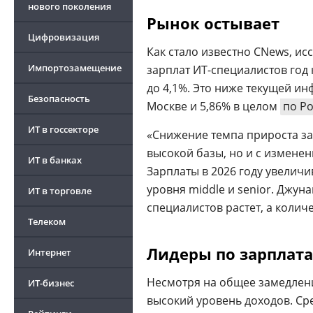
нового поколения
Рынок остывает
Цифровизация
Как стало известно CNews, исс
Импортозамещение
зарплат ИТ-специалистов год к
до 4,1%. Это ниже текущей инф
Безопасность
Москве и 5,86% в целом
по Р
ИТ в госсекторе
«Снижение темпа прироста зар
высокой базы, но и с измене
ИТ в банках
Зарплаты в 2026 году увелич
уровня middle и senior. Джун
ИТ в торговле
специалистов растет, а колич
Телеком
Лидеры по зарплата
Интернет
Несмотря на общее замедлен
ИТ-бизнес
высокий уровень доходов. Ср