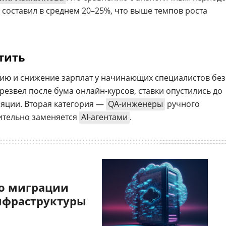
м составил в среднем 20–25%, что выше темпов роста
тить
ию и снижение зарплат у начинающих специалистов без
езвел после бума онлайн-курсов, ставки опустились до
фляции. Вторая категория —
QA-инженеры
ручного
мительно заменяется
AI-агентами
.
о миграции
нфраструктуры