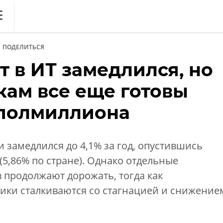
ews
ПОДЕЛИТЬСЯ
литика
т в ИТ замедлился, но
ференции
кам все еще готовы
кет
 полмиллиона
ника
и замедлился до 4,1% за год, опустившись
5,86% по стране). Однако отдельные
 продолжают дорожать, тогда как
ки сталкиваются со стагнацией и снижение