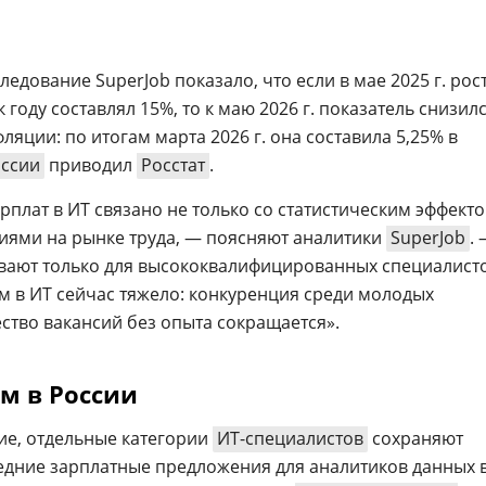
ледование SuperJob показало, что если в мае 2025 г. рос
 году составлял 15%, то к маю 2026 г. показатель снизил
ляции: по итогам марта 2026 г. она составила 5,25% в
оссии
приводил
Росстат
.
плат в ИТ связано не только со статистическим эффект
ниями на рынке труда, — поясняют аналитики
SuperJob
.
ивают только для высококвалифицированных специалист
ам в ИТ сейчас тяжело: конкуренция среди молодых
ество вакансий без опыта сокращается».
м в России
ие, отдельные категории
ИТ-специалистов
сохраняют
едние зарплатные предложения для аналитиков данных в