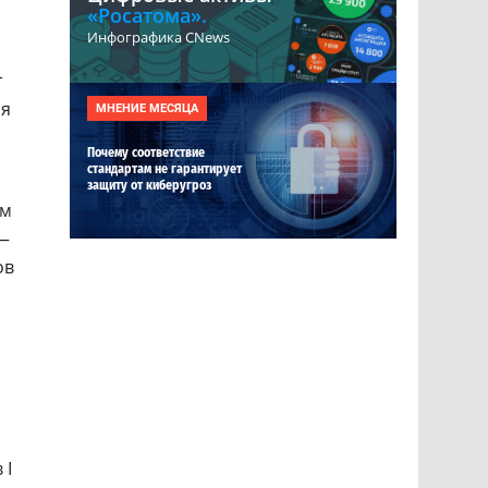
«Росатома».
Инфографика CNews
т
ся
МНЕНИЕ МЕСЯЦА
Почему соответствие
стандартам не гарантирует
защиту от киберугроз
ом
 —
ов
 I