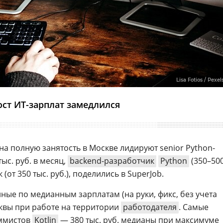
Lisa Fotios / Pexel
ост ИТ-зарплат замедлился
на полную занятость в Москве лидируют senior Python-
ыс. руб. в месяц,
backend-разработчик
Python
(350–50
 (от 350 тыс. руб.), поделились в SuperJob.
ные по медианным зарплатам (на руки, фикс, без учета
квы при работе на территории
работодателя
. Самые
аммистов
Kotlin
— 380 тыс. руб. медианы при максимуме